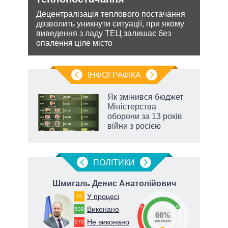
и з
Децентралізація теплового постачання
Розмі
же
дозволить уникнути ситуації, при якому
терит
виведення з ладу ТЕЦ залишає без
Мінс
опалення ціле місто
нічог
ІНФОГРАФІКА
Як змінився бюджет
 за
Міністерства
асть
оборони за 13 років
війни з росією
аспі
ПОЛIТИКИ
ич
Шмигаль Денис Анатолійович
Ст
У процесі
10
33
66
Виконано
539
66%
Не виконано
270
виконано