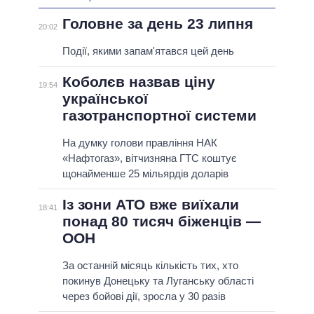
Головне за день 23 липня
20:02
Події, якими запам'ятався цей день
Коболєв назвав ціну
19:54
української
газотранспортної системи
На думку голови правління НАК
«Нафтогаз», вітчизняна ГТС коштує
щонайменше 25 мільярдів доларів
Із зони АТО вже виїхали
18:41
понад 80 тисяч біженців —
ООН
За останній місяць кількість тих, хто
покинув Донецьку та Луганську області
через бойові дії, зросла у 30 разів