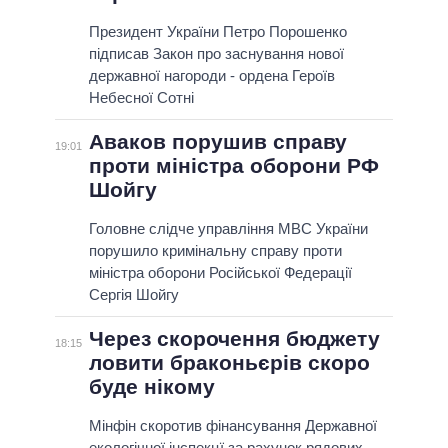
Президент України Петро Порошенко
підписав Закон про заснування нової
державної нагороди - ордена Героїв
Небесної Сотні
Аваков порушив справу
19:01
проти міністра оборони РФ
Шойгу
Головне слідче управління МВС України
порушило кримінальну справу проти
міністра оборони Російської Федерації
Сергія Шойгу
Через скорочення бюджету
18:15
ловити браконьєрів скоро
буде нікому
Мінфін скоротив фінансування Державної
екологічної інспекцї за рахунок рядових