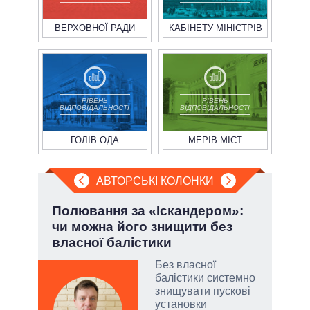
ВЕРХОВНОЇ РАДИ
КАБІНЕТУ МІНІСТРІВ
РІВЕНЬ
РІВЕНЬ
ВІДПОВІДАЛЬНОСТІ
ВІДПОВІДАЛЬНОСТІ
ГОЛІВ ОДА
МЕРІВ МІСТ
АВТОРСЬКІ КОЛОНКИ
Полювання за «Іскандером»:
П'я
чи можна його знищити без
Укр
власної балістики
атий
Без власної
чові
балістики системно
,
знищувати пускові
за
установки