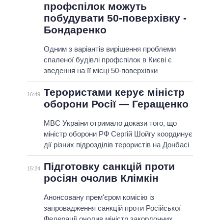
профспілок можуть
побудувати 50-поверхівку -
Бондаренко
Одним з варіантів вирішення проблеми
спаленої будівлі профспілок в Києві є
зведення на її місці 50-поверхівки
Терористами керує міністр
16:49
оборони Росії — Геращенко
МВС України отримало докази того, що
міністр оборони РФ Сергій Шойгу координує
дії різних підрозділів терористів на Донбасі
Підготовку санкцій проти
15:24
росіян очолив Клімкін
Анонсовану прем'єром комісію із
запровадження санкцій проти Російської
Федерації очолив міністр закордонних