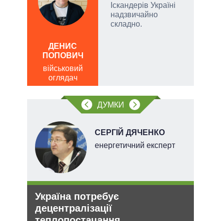
Іскандерів Україні
надзвичайно
складно.
а
ОЛ
Р
ДЕНИС
ПОПОВИЧ
по
о
військовий
оглядач
ДУМКИ
СЕРГІЙ ДЯЧЕНКО
енергетичний експерт
Україна потребує
Рос
децентралізації
ніч
теплопостачання
Укр