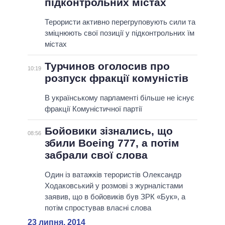
підконтрольних містах
Терористи активно перегруповують сили та
зміцнюють свої позиції у підконтрольних їм
містах
Турчинов оголосив про
10:19
розпуск фракції комуністів
В українському парламенті більше не існує
фракції Комуністичної партії
Бойовики зізнались, що
08:56
збили Boeing 777, а потім
забрали свої слова
Один із ватажків терористів Олександр
Ходаковський у розмові з журналістами
заявив, що в бойовиків був ЗРК «Бук», а
потім спростував власні слова
23 липня, 2014