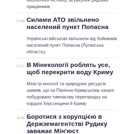
працівників
Силами АТО звільнено
17:59
населений пункт Попасна
Українські військові звільнили від бойовиків
населений пункт Попасна (Луганська
область).
В Мінекології роблять усе,
17:17
щоб перекрити воду Криму
Міністр екології та природних ресурсів
заявив, що на Північно-Кримському каналі
побудовано тимчасову перегородку на
кордоні Херсонщини й Криму
Боротися з корупцією в
16:45
Держземагентстві Рудику
заважає Мін'юст