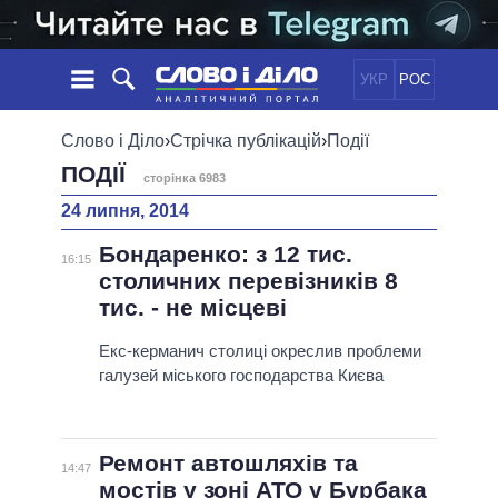
УКР
РОС
НОВИНИ
Слово і Діло
›
Стрічка публікацій
›
Події
ПОДІЇ
сторінка 6983
ОБIЦЯНКИ
СТРІЧКА
ПОЛІТИКА
24 липня, 2014
ПОДІЇ
ЕКОНОМІКА
ПОЛIТИКИ
Бондаренко: з 12 тис.
СТАТТІ
СУСПІЛЬСТВО
16:15
столичних перевізників 8
ІНФОГРАФІКА
ДУМКИ
СВІТ
УСІ ПОЛІТИКИ
тис. - не місцеві
ОГЛЯДИ
ПРЕЗИДЕНТ І ОФІС
ВІДЕО
Екс-керманич столиці окреслив проблеми
ДАЙДЖЕСТИ
ВЕРХОВНА РАДА
галузей міського господарства Києва
ПІДТРИМАТИ
КАБІНЕТ МІНІСТРІВ
ГОЛОВИ ОБЛАДМІНІСТРАЦІЙ
ПОРІВНЯННЯ ПОЛІТИКІВ
МЕРИ МІСТ
Ремонт автошляхів та
14:47
ВСІ ПЕРСОНИ
мостів у зоні АТО у Бурбака