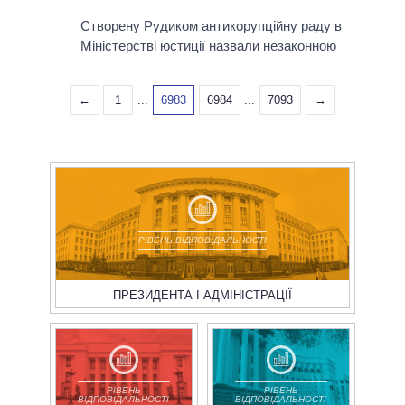
Створену Рудиком антикорупційну раду в
Міністерстві юстиції назвали незаконною
←
1
...
6983
6984
...
7093
→
РІВЕНЬ ВІДПОВІДАЛЬНОСТІ
ПРЕЗИДЕНТА І АДМІНІСТРАЦІЇ
РІВЕНЬ
РІВЕНЬ
ВІДПОВІДАЛЬНОСТІ
ВІДПОВІДАЛЬНОСТІ