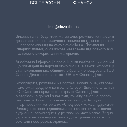
ВСІ ПЕРСОНИ
ФІНАНСИ
info@slovoidilo.ua
Використання будь-яких матеріалів, розміщених на сайті,
дозволяється при вказуванні посилання (для інтернет-видань
— гіперпосилання) на www.slovoidilo.ua. Посилання
(гіперпосилання) обов’язкове незалежно від повного або
часткового використання матеріалів.
Аналітична інформація про обіцянки політиків і чиновників,
що розміщені на порталі slovoidilo.ua, а також інформація про
стан виконання цих обіцянок, зібрана й опрацьована ТОВ «ІА
Слово і Діло» і є власністю ТОВ «ІА Слово і Діло».
Інфографіки, розміщені на порталі slovoidilo.ua, створені ГО
«Система народного контролю Слово і Діло» і є власністю
ГО «Система народного контролю Слово і Діло».
Матеріали, відмічені значками, публікуються на правах
реклами: «Промо», «Новини компаній», «Позиція»,
«Партнерський матеріал», «Спецпроєкт», «За підтримки».
Редакція не несе відповідальності за факти та оціночні
судження, оприлюднені у рекламних матеріалах. Згідно з
українським законодавством відповідальність за зміст
реклами несе рекламодавець.