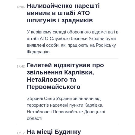
Наливайченко нарешті
18:06
виявив в штабі АТО
шпигунів і зрадників
У керівному складі оборонного відомства і в
штабі АТО Службою безпеки України були
виявлені особи, які працюють на Російську
Федерацію
Гелетей відзвітував про
17:42
звільнення Карлівки,
Нетайлового та
Первомайського
Збройні Сили України звільнили від
терористів населені пункти Карлівка,
Нетайлове і Первомайське Донецької
області
На місці Будинку
17:12