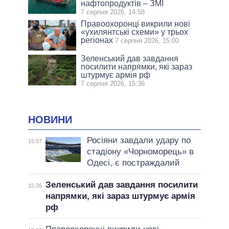
нафтопродуктів – ЗМІ
7 серпня 2026, 14:58
Правоохоронці викрили нові
«ухилянтські схеми» у трьох
регіонах
7 серпня 2026, 15:00
Зеленський дав завдання
посилити напрямки, які зараз
штурмує армія рф
7 серпня 2026, 15:36
НОВИНИ
Росіяни завдали удару по
15:57
стадіону «Чорноморець» в
Одесі, є постраждалий
Зеленський дав завдання посилити
15:36
напрямки, які зараз штурмує армія
рф