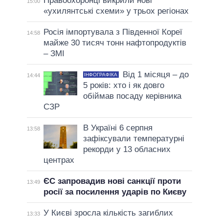
Правоохоронці викрили нові
15:00
«ухилянтські схеми» у трьох регіонах
Росія імпортувала з Південної Кореї
14:58
майже 30 тисяч тонн нафтопродуктів
– ЗМІ
Від 1 місяця – до
ІНФОГРАФІКА
14:44
5 років: хто і як довго
обіймав посаду керівника
СЗР
В Україні 6 серпня
13:58
зафіксували температурні
рекорди у 13 обласних
центрах
ЄС запровадив нові санкції проти
13:49
росії за посилення ударів по Києву
У Києві зросла кількість загиблих
13:33