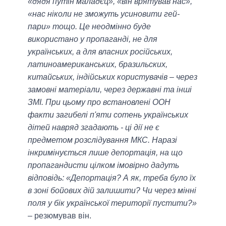
«дядя путін маладєц», «він врятував нас»,
«нас ніколи не зможуть усиновити гей-
пари» тощо. Це неодмінно буде
використано у пропаганді, не для
українських, а для власних російських,
латиноамериканських, бразильских,
китайських, індійських користувачів – через
замовні матеріали, через державні та інші
ЗМІ. При цьому про встановлені ООН
факти загибелі п'яти сотень українських
дітей навряд згадають - ці дії не є
предметом розслідування МКС. Наразі
інкримінується лише депортація, на що
пропагандисти цілком імовірно дадуть
відповідь: «Депортація? А як, треба було їх
в зоні бойових дій залишити? Чи через мінні
поля у бік української території пустити?»
– резюмував він.