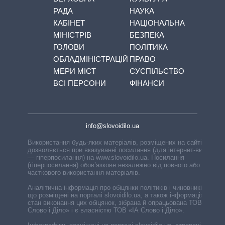
РАДА
НАУКА
КАБІНЕТ
НАЦІОНАЛЬНА
МІНІСТРІВ
БЕЗПЕКА
ГОЛОВИ
ПОЛІТИКА
ОБЛАДМІНІСТРАЦІЙ
ПРАВО
МЕРИ МІСТ
СУСПІЛЬСТВО
ВСІ ПЕРСОНИ
ФІНАНСИ
info@slovoidilo.ua
Використання будь-яких матеріалів, розміщених на сайті,
дозволяється при вказуванні посилання (для інтернет-видань
— гіперпосилання) на www.slovoidilo.ua. Посилання
(гіперпосилання) обов’язкове незалежно від повного або
часткового використання матеріалів.
Аналітична інформація про обіцянки політиків і чиновників,
що розміщені на порталі slovoidilo.ua, а також інформація про
стан виконання цих обіцянок, зібрана й опрацьована ТОВ «ІА
Слово і Діло» і є власністю ТОВ «ІА Слово і Діло».