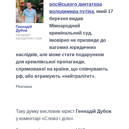
російського диктатора
володимира путіна
, який 17
березня видав
Міжнародний
Геннадій
Дубов
кримінальний суд,
кандидат
юридичних наук
імовірно не призведе до
вагомих юридичних
наслідків, але може стати подарунком
для кремлівської пропаганди,
спрямованої на країни, що співчувають
рф, або втримують «нейтралітет».
Таку думку висловив юрист
Геннадій Дубов
у коментарі «Слово і діло».