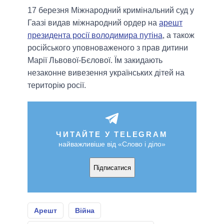
17 березня Міжнародний кримінальний суд у
Гаазі видав міжнародний ордер на
арешт
президента росії володимира путіна
, а також
російського уповноваженого з прав дитини
Марії Львової-Бєлової. Їм закидають
незаконне вивезення українських дітей на
територію росії.
ЧИТАЙТЕ У TELEGRAM
найважливіше від «Слово і діло»
Підписатися
Арешт
Війна