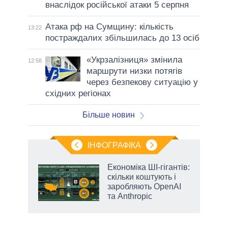
внаслідок російської атаки 5 серпня
Атака рф на Сумщину: кількість
13:22
постраждалих збільшилась до 13 осіб
«Укрзалізниця» змінила
12:58
маршрути низки потягів
через безпекову ситуацію у
східних регіонах
Більше новин
ІНФОГРАФІКА
Економіка ШІ-гігантів:
 за
скільки коштують і
асть
заробляють OpenAI
та Anthropic