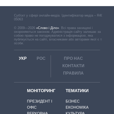
Cуб'єкт у сфері онлайн-медіа. Ідентифікатор медіа – R40-
05063
© 2009—2026
«Слово і Діло»
.
Всі права захищені і
охороняються законом. Адміністрація сайту залишає за
собою право не погоджуватися з інформацією, яка
публікується на сайті, власниками або авторами якої є треті
особи.
УКР
РОС
ПРО НАС
КОНТАКТИ
ПРАВИЛА
МОНІТОРИНГ
ТЕМАТИКИ
ПРЕЗИДЕНТ І
БІЗНЕС
ОФІС
ЕКОНОМІКА
ВЕРХОВНА
КУЛЬТУРА