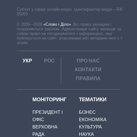
Cуб'єкт у сфері онлайн-медіа. Ідентифікатор медіа – R40-
05063
© 2009—2026
«Слово і Діло»
.
Всі права захищені і
охороняються законом. Адміністрація сайту залишає за
собою право не погоджуватися з інформацією, яка
публікується на сайті, власниками або авторами якої є треті
особи.
УКР
РОС
ПРО НАС
КОНТАКТИ
ПРАВИЛА
МОНІТОРИНГ
ТЕМАТИКИ
ПРЕЗИДЕНТ І
БІЗНЕС
ОФІС
ЕКОНОМІКА
ВЕРХОВНА
КУЛЬТУРА
РАДА
НАУКА