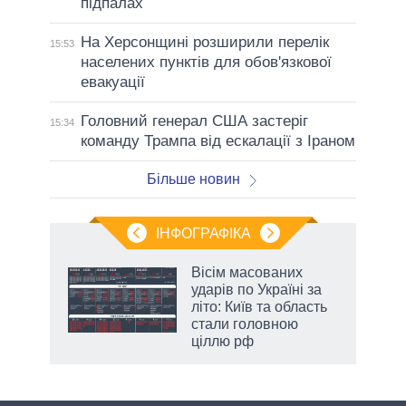
підпалах
На Херсонщині розширили перелік
15:53
населених пунктів для обов'язкової
евакуації
Головний генерал США застеріг
15:34
команду Трампа від ескалації з Іраном
Більше новин
ІНФОГРАФІКА
жет
Вісім масованих
ударів по Україні за
ків
літо: Київ та область
стали головною
ціллю рф