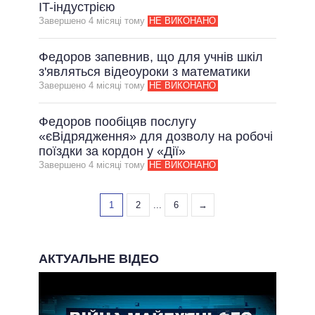
IT-індустрією
Завершено 4 мiсяцi тому
НЕ ВИКОНАНО
Федоров запевнив, що для учнів шкіл
з'являться відеоуроки з математики
Завершено 4 мiсяцi тому
НЕ ВИКОНАНО
Федоров пообіцяв послугу
«єВідрядження» для дозволу на робочі
поїздки за кордон у «Дії»
Завершено 4 мiсяцi тому
НЕ ВИКОНАНО
1
2
...
6
→
АКТУАЛЬНЕ ВІДЕО