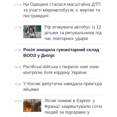
На Одещині сталася масштабна ДТП
17:23
за участі мікроавтобусів, є жертви та
постраждалі
Рф атакувала автобус із 12
17:19
дітьми та рятувальників під
час повторних ударів
Росія знищила гуманітарний склад
17:06
ВООЗ у Дніпрі
Російські війська створили нові зони
16:43
контролю біля кордону України
У Косові депутатка закидала прем’єра
16:29
яйцями
Лісові пожежі в Європі: у
16:24
Франції заарештували сотні
людей за підозрами у