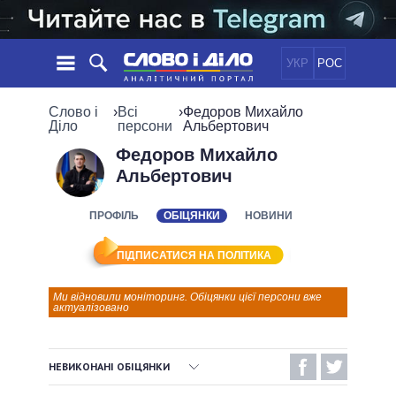
УКР
РОС
НОВИНИ
Слово і
›
Всі
›
Федоров Михайло
Діло
персони
Альбертович
ОБIЦЯНКИ
СТРІЧКА
ПОЛІТИКА
Федоров Михайло
Альбертович
ПОДІЇ
ЕКОНОМІКА
ПОЛIТИКИ
СТАТТІ
СУСПІЛЬСТВО
ПРОФІЛЬ
ОБІЦЯНКИ
НОВИНИ
ІНФОГРАФІКА
ДУМКИ
СВІТ
УСІ ПОЛІТИКИ
ОГЛЯДИ
ПРЕЗИДЕНТ І ОФІС
ПІДПИСАТИСЯ НА ПОЛІТИКА
ВІДЕО
ДАЙДЖЕСТИ
ВЕРХОВНА РАДА
Ми відновили моніторинг. Обіцянки цієї персони вже
ПІДТРИМАТИ
КАБІНЕТ МІНІСТРІВ
актуалізовано
ГОЛОВИ ОБЛАДМІНІСТРАЦІЙ
ПОРІВНЯННЯ ПОЛІТИКІВ
МЕРИ МІСТ
НЕВИКОНАНІ ОБІЦЯНКИ
ВСІ ПЕРСОНИ