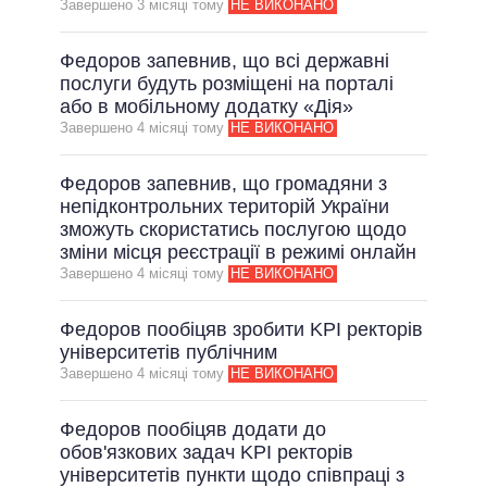
Завершено 3 мiсяцi тому
НЕ ВИКОНАНО
Федоров запевнив, що всі державні
послуги будуть розміщені на порталі
або в мобільному додатку «Дія»
Завершено 4 мiсяцi тому
НЕ ВИКОНАНО
Федоров запевнив, що громадяни з
непідконтрольних територій України
зможуть скористатись послугою щодо
зміни місця реєстрації в режимі онлайн
Завершено 4 мiсяцi тому
НЕ ВИКОНАНО
Федоров пообіцяв зробити KPI ректорів
університетів публічним
Завершено 4 мiсяцi тому
НЕ ВИКОНАНО
Федоров пообіцяв додати до
обов'язкових задач KPI ректорів
університетів пункти щодо співпраці з