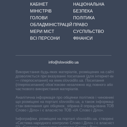
КАБІНЕТ
НАЦІОНАЛЬНА
МІНІСТРІВ
БЕЗПЕКА
ГОЛОВИ
ПОЛІТИКА
ОБЛАДМІНІСТРАЦІЙ
ПРАВО
МЕРИ МІСТ
СУСПІЛЬСТВО
ВСІ ПЕРСОНИ
ФІНАНСИ
info@slovoidilo.ua
Використання будь-яких матеріалів, розміщених на сайті,
дозволяється при вказуванні посилання (для інтернет-видань
— гіперпосилання) на www.slovoidilo.ua. Посилання
(гіперпосилання) обов’язкове незалежно від повного або
часткового використання матеріалів.
Аналітична інформація про обіцянки політиків і чиновників,
що розміщені на порталі slovoidilo.ua, а також інформація про
стан виконання цих обіцянок, зібрана й опрацьована ТОВ «ІА
Слово і Діло» і є власністю ТОВ «ІА Слово і Діло».
Інфографіки, розміщені на порталі slovoidilo.ua, створені ГО
«Система народного контролю Слово і Діло» і є власністю