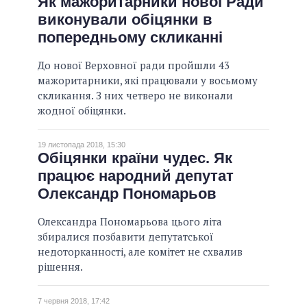
Як мажоритарники нової Ради
виконували обіцянки в
попередньому скликанні
До нової Верховної ради пройшли 43
мажоритарники, які працювали у восьмому
скликання. З них четверо не виконали
жодної обіцянки.
19 листопада 2018, 15:30
Обіцянки країни чудес. Як
працює народний депутат
Олександр Пономарьов
Олександра Пономарьова цього літа
збиралися позбавити депутатської
недоторканності, але комітет не схвалив
рішення.
7 червня 2018, 17:42