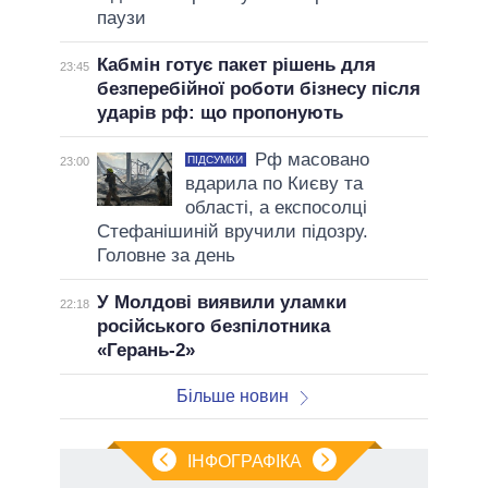
паузи
Кабмін готує пакет рішень для
23:45
безперебійної роботи бізнесу після
ударів рф: що пропонують
Рф масовано
ПІДСУМКИ
23:00
вдарила по Києву та
області, а експосолці
Стефанішиній вручили підозру.
Головне за день
У Молдові виявили уламки
22:18
російського безпілотника
«Герань-2»
Більше новин
ІНФОГРАФІКА