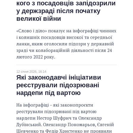
кого з посадовців запідозрили
ОБІЦЯНКИ У ПРОЦЕСІ
у держзраді після початку
ВСІ ОБІЦЯНКИ
великої війни
АРХІВНІ ОБІЦЯНКИ
«Слово і діло» показує на інфографіці чинних
і колишніх посадовців високої та середньої
ланки, яким оголосили підозри у державній
зраді чи колабораційній діяльності після 24
лютого 2022 року.
12 січня 2026, 16:14
Які законодавчі ініціативи
реєстрували підозрювані
нардепи під вартою
На інфографіці – які законопроєкти
реєстрували підозрювані під вартою
нардепи Нестор Шуфрич та Олександр
Дубінський. Олександр Пономарьов, Євгеній
Шевченко та Федір Христенко не проявили