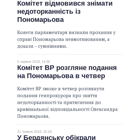
Комітет відмовився знімати
недоторканність із
Пономарьова
Колеги парламентаря визнали прохання у
справі Пономарьова невмотивованим, а
докази – сумнівними.
5 червня 2018, 14:36
Комітет ВР розгляне подання
на Пономарьова в четвер
Комітет ВР зможе в четвер розглянути
подання генпрокурора про зняття
недоторканності та притягнення до
кримінальної відповідальності Олександра
Пономарьова.
21 травня 2018, 15:18
У Бердянську обікрали