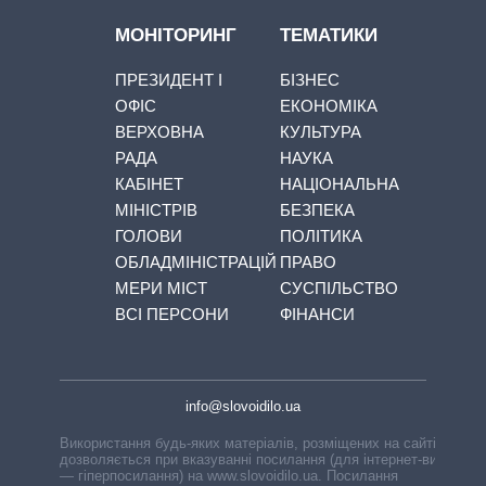
МОНІТОРИНГ
ТЕМАТИКИ
ПРЕЗИДЕНТ І
БІЗНЕС
ОФІС
ЕКОНОМІКА
ВЕРХОВНА
КУЛЬТУРА
РАДА
НАУКА
КАБІНЕТ
НАЦІОНАЛЬНА
МІНІСТРІВ
БЕЗПЕКА
ГОЛОВИ
ПОЛІТИКА
ОБЛАДМІНІСТРАЦІЙ
ПРАВО
МЕРИ МІСТ
СУСПІЛЬСТВО
ВСІ ПЕРСОНИ
ФІНАНСИ
info@slovoidilo.ua
Використання будь-яких матеріалів, розміщених на сайті,
дозволяється при вказуванні посилання (для інтернет-видань
— гіперпосилання) на www.slovoidilo.ua. Посилання