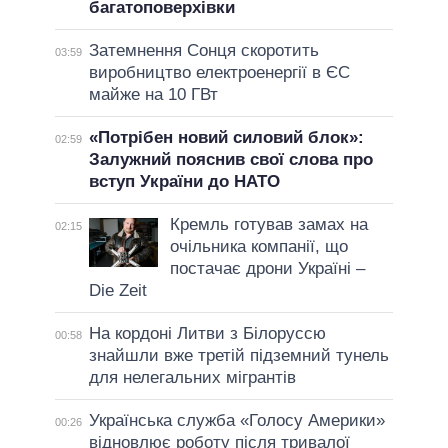
багатоповерхівки
Затемнення Сонця скоротить
03:59
виробництво електроенергії в ЄС
майже на 10 ГВт
«Потрібен новий силовий блок»:
02:59
Залужний пояснив свої слова про
вступ України до НАТО
Кремль готував замах на
02:15
очільника компанії, що
постачає дрони Україні –
Die Zeit
На кордоні Литви з Білоруссю
00:58
знайшли вже третій підземний тунель
для нелегальних мігрантів
Українська служба «Голосу Америки»
00:26
відновлює роботу після тривалої