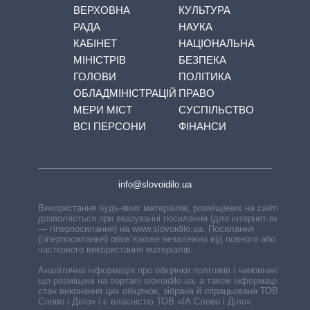
ВЕРХОВНА
КУЛЬТУРА
РАДА
НАУКА
КАБІНЕТ
НАЦІОНАЛЬНА
МІНІСТРІВ
БЕЗПЕКА
ГОЛОВИ
ПОЛІТИКА
ОБЛАДМІНІСТРАЦІЙ
ПРАВО
МЕРИ МІСТ
СУСПІЛЬСТВО
ВСІ ПЕРСОНИ
ФІНАНСИ
info@slovoidilo.ua
Використання будь-яких матеріалів, розміщених на сайті,
дозволяється при вказуванні посилання (для інтернет-видань
— гіперпосилання) на www.slovoidilo.ua. Посилання
(гіперпосилання) обов’язкове незалежно від повного або
часткового використання матеріалів.
Аналітична інформація про обіцянки політиків і чиновників,
що розміщені на порталі slovoidilo.ua, а також інформація про
стан виконання цих обіцянок, зібрана й опрацьована ТОВ «ІА
Слово і Діло» і є власністю ТОВ «ІА Слово і Діло».