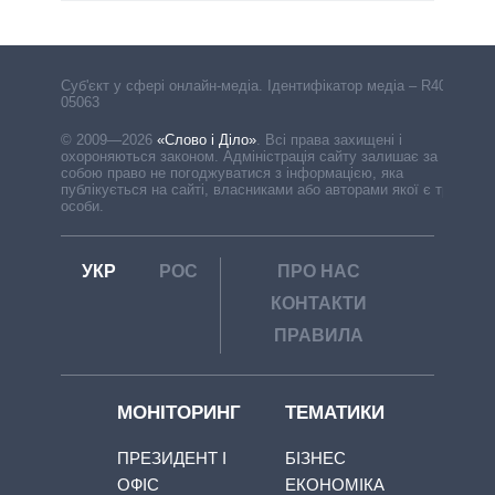
Cуб'єкт у сфері онлайн-медіа. Ідентифікатор медіа – R40-
05063
© 2009—2026
«Слово і Діло»
.
Всі права захищені і
охороняються законом. Адміністрація сайту залишає за
собою право не погоджуватися з інформацією, яка
публікується на сайті, власниками або авторами якої є треті
особи.
УКР
РОС
ПРО НАС
КОНТАКТИ
ПРАВИЛА
МОНІТОРИНГ
ТЕМАТИКИ
ПРЕЗИДЕНТ І
БІЗНЕС
ОФІС
ЕКОНОМІКА