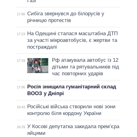
Газі
Сибіга звернувся до білорусів у
17:56
річницю протестів
На Одещині сталася масштабна ДТП
17:23
за участі мікроавтобусів, є жертви та
постраждалі
Рф атакувала автобус із 12
17:19
дітьми та рятувальників під
час повторних ударів
Росія знищила гуманітарний склад
17:06
ВООЗ у Дніпрі
Російські війська створили нові зони
16:43
контролю біля кордону України
У Косові депутатка закидала прем’єра
16:29
яйцями