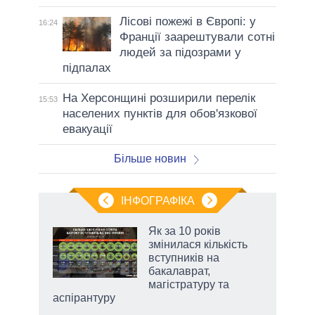
Лісові пожежі в Європі: у
16:24
Франції заарештували сотні
людей за підозрами у
підпалах
На Херсонщині розширили перелік
15:53
населених пунктів для обов'язкової
евакуації
Більше новин
ІНФОГРАФІКА
Як за 10 років
 за
змінилася кількість
асть
вступників на
бакалаврат,
магістратуру та
аспірантуру