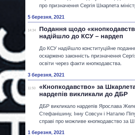
про призначення Сергія Шкарлета міністр
5 березня, 2021
Подання щодо «кнопкодавств
14:34
надійшло до КСУ – нардеп
До КСУ надійшло конституційне подання
оскаржено законність призначення Серг
освіти через факти кнопкодавства.
3 березня, 2021
«Кнопкодавство» за Шкарлета
11:50
нардепів викликали до ДБР
ДБР викликало нардепів Ярослава Желе
Стефанішину, Інну Совсун і Наталю Піпу
справі про можливе кнопкодавство за Ш
1 березня, 2021