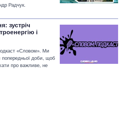
ндр Радчук.
я: зустріч
ктроенергію і
подкаст «Словом». Ми
и попередньої доби, щоб
хати про важливе, не