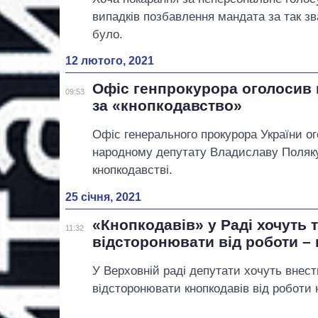
випадків позбавлення мандата за так зв
було.
12 лютого, 2021
Офіс генпрокурора оголосив 
09:53
за «кнопкодавство»
Офіс генерального прокурора України о
народному депутату Владиславу Поляку
кнопкодавстві.
25 січня, 2021
«Кнопкодавів» у Раді хочуть
11:32
відсторонювати від роботи –
У Верховній раді депутати хочуть внести
відсторонювати кнопкодавів від роботи н