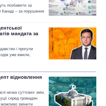
уть позбавити за
і Канаді – за порушення
ентської
атів мандата за
давство і прогули
ходів уже вжили,
цепт відновлення
ася низка суттєвих змін.
туції серед громадян
и можливо змінити