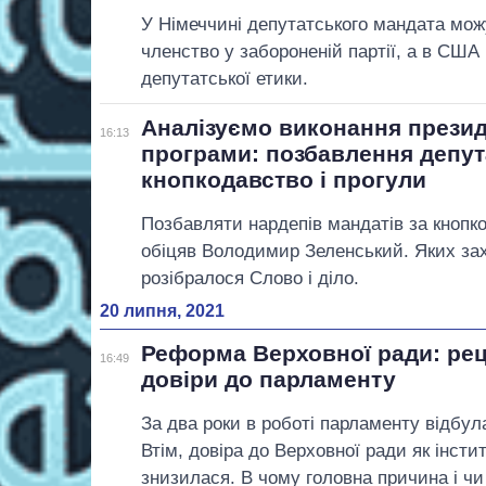
У Німеччині депутатського мандата мож
членство у забороненій партії, а в США 
депутатської етики.
Аналізуємо виконання презид
16:13
програми: позбавлення депут
кнопкодавство і прогули
Позбавляти нардепів мандатів за кнопко
обіцяв Володимир Зеленський. Яких за
розібралося Слово і діло.
20 липня, 2021
Реформа Верховної ради: ре
16:49
довіри до парламенту
За два роки в роботі парламенту відбул
Втім, довіра до Верховної ради як інсти
знизилася. В чому головна причина і ч