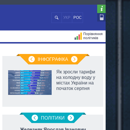
УКР
РОС
Порівняння
політиків
ЦІЙ
МЕРИ МІСТ
ВСІ ПЕРСОНИ
ІНФОГРАФІКА
Як зросли тарифи
на холодну воду у
містах України на
початок серпня
ПОЛIТИКИ
Железняк Ярослав Іванович
Яцен