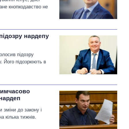
ане кнопкодавство не
підозру нардепу
голосив підозру
. Його підозрюють в
 тимчасово
 нардеп
 зміни до закону і
а кілька тижнів.