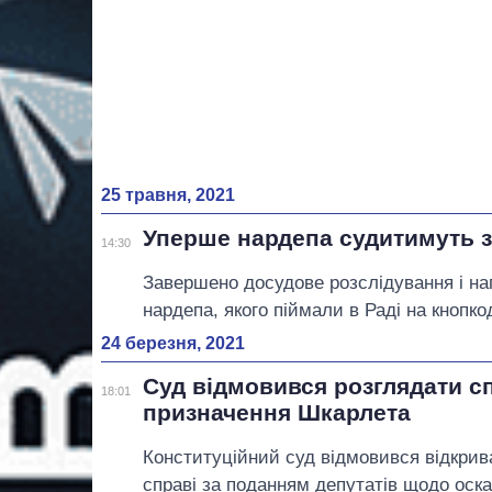
25 травня, 2021
Уперше нардепа судитимуть з
14:30
Завершено досудове розслідування і н
нардепа, якого піймали в Раді на кнопк
24 березня, 2021
Суд відмовився розглядати с
18:01
призначення Шкарлета
Конституційний суд відмовився відкрив
справі за поданням депутатів щодо оск