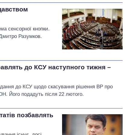
одавством
ма сенсорної кнопки.
 Дмитро Разумков.
авлять до КСУ наступного тижня –
подання до КСУ щодо скасування рішення ВР про
Н. Його подадуть після 22 лютого.
татів позбавлять
вання існує, досі