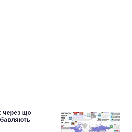
У процесі
32
38
51
Виконано
24
38%
Не виконано
7
виконано
Всього
63
11
Яценко пообіцяв
звернутися до
правоохоронних органів
через можливе
розкрадання коштів,
виділених на створення бренду Умані
: через що
озбавляють