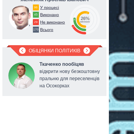
У процесі
96
57
Виконано
45
26%
26
Не виконано
29
виконано
17
Всього
170
ОБІЦЯНКИ ПОЛІТИКІВ
Ткаченко пообіцяв
відкрити нову безкоштовну
пральню для переселенців
на Осокорках
спадщини