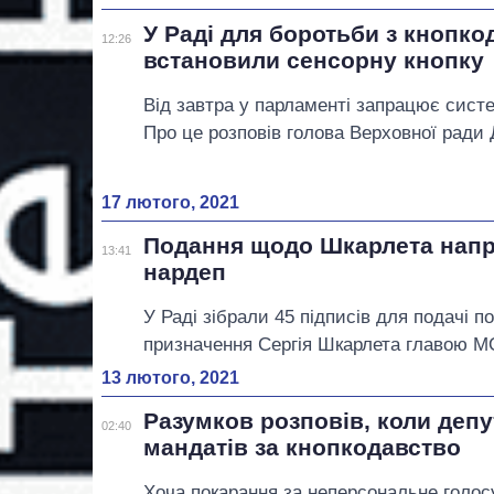
У Раді для боротьби з кнопк
12:26
встановили сенсорну кнопку
Від завтра у парламенті запрацює систе
Про це розповів голова Верховної ради
17 лютого, 2021
Подання щодо Шкарлета напр
13:41
нардеп
У Раді зібрали 45 підписів для подачі 
призначення Сергія Шкарлета главою МО
13 лютого, 2021
Разумков розповів, коли депу
02:40
мандатів за кнопкодавство
Хоча покарання за неперсональне голосу