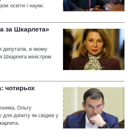
ом освіти і науки.
а за Шкарлета»
 депутатів, в якому
ія Шкарлета міністром
: чотирьох
зняка, Ольгу
 для допиту як свідків у
карлета.