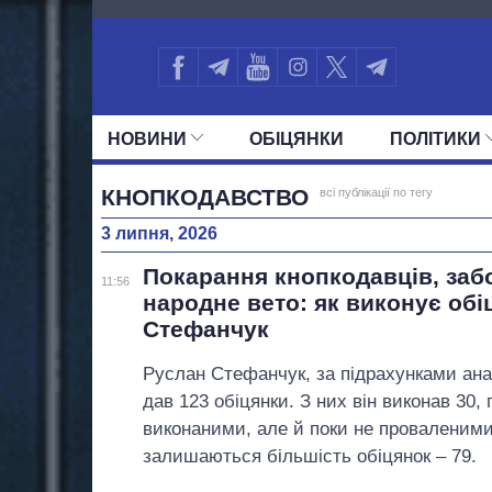
340
НОВИНИ
ОБIЦЯНКИ
ПОЛIТИКИ
УСІ ПОЛІТИКИ
ПРЕЗИДЕНТ І ОФ
КНОПКОДАВСТВО
всі публікації по тегу
3 липня, 2026
Покарання кнопкодавців, заб
11:56
народне вето: як виконує обі
Стефанчук
Руслан Стефанчук, за підрахунками анал
дав 123 обіцянки. З них він виконав 30, 
виконаними, але й поки не проваленим
залишаються більшість обіцянок – 79.