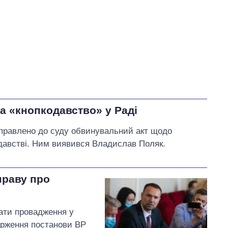
а «кнопкодавство» у Раді
аправлено до суду обвинувальний акт щодо
одавстві. Ним виявився Владислав Поляк.
праву про
ати провадження у
арження постанови ВР