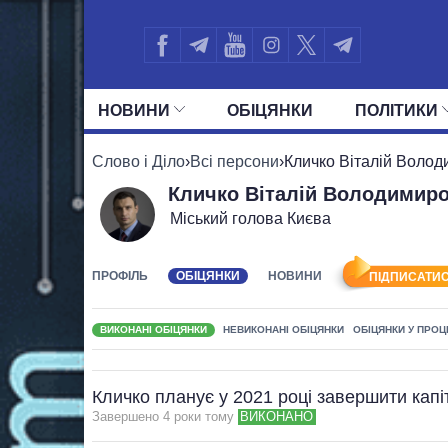
НОВИНИ
ОБIЦЯНКИ
ПОЛIТИКИ
УСІ ПОЛІТИКИ
ПРЕЗИДЕНТ І ОФ
Слово і Діло
›
Всі персони
›
Кличко Віталій Воло
Кличко Віталій Володимир
Міський голова Києва
ПРОФІЛЬ
ОБІЦЯНКИ
НОВИНИ
ПІДПИСАТИС
ВИКОНАНІ ОБІЦЯНКИ
НЕВИКОНАНІ ОБІЦЯНКИ
ОБІЦЯНКИ У ПРОЦ
Кличко планує у 2021 році завершити кап
Завершено 4 роки тому
ВИКОНАНО