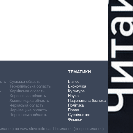
ТЕМАТИКИ
асть
Сумська область
Бізнес
Тернопільська область
Економіка
ь
Харківська область
Культура
Херсонська область
Наука
Хмельницька область
Національна безпека
Черкаська область
Політика
Чернівецька область
Право
Чернігівська область
Суспільство
Фінанси
лання) на www.slovoidilo.ua. Посилання (гіперпосилання)