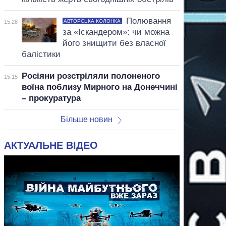
Полювання
АВТОРСЬКА КОЛОНКА
15:28
за «Іскандером»: чи можна
його знищити без власної
балістики
Росіяни розстріляли полоненого
15:15
воїна поблизу Мирного на Донеччині
– прокуратура
Більше новин
АКТУАЛЬНЕ ВІДЕО