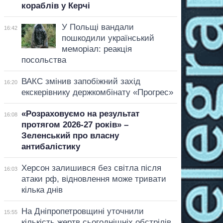
кораблів у Керчі
У Польщі вандали
16:42
пошкодили український
меморіал: реакція
посольства
ВАКС змінив запобіжний захід
16:20
екскерівнику держкомбінату «Прогрес»
«Розраховуємо на результат
16:08
протягом 2026-27 років» –
Зеленський про власну
антибалістику
Херсон залишився без світла після
16:03
атаки рф, відновлення може тривати
кілька днів
На Дніпропетровщині уточнили
15:55
кількість жертв сьогоднішніх обстрілів