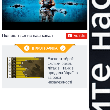
Підпишіться на наш канал
ІНФОГРАФІКА
Експорт зброї:
скільки ракет,
літаків і танків
продала Україна
за роки
незалежності