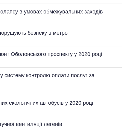
 колапсу в умовах обмежувальних заходів
 порушують безпеку в метро
онт Оболонського проспекту у 2020 році
Як зросли тарифи
у систему контролю оплати послуг за
на холодну воду у
містах України на
початок серпня
их екологічних автобусів у 2020 році
учної вентиляції легенів