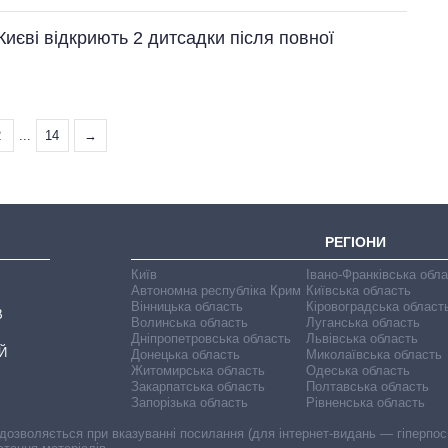
Києві відкриють 2 дитсадки після повної
2
...
14
→
РЕГІОНИ
Київ
Івано-Франківська обл
Автономна республіка Крим
Київська область
Вінницька область
Кіровоградська област
В
Волинська область
Луганська область
Дніпропетровська область
Львівська область
Й
Донецька область
Миколаївська область
Житомирська область
Одеська область
Закарпатська область
Полтавська область
Запорізька область
Рівненська область
 дозволяється при вказуванні посилання (для інтернет-видань — гіперпоси