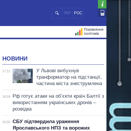
УКР
РОС
Порівняння
політиків
ЦІЙ
МЕРИ МІСТ
ВСІ ПЕРСОНИ
НОВИНИ
У Львові вибухнув
17:12
транформатор на підстанції,
частина міста знеструмлена
Рф готує атаки на об’єкти країн Балтії з
16:59
використанням українських дронів –
розвідка
СБУ підтвердила ураження
16:55
Ярославського НПЗ та ворожих