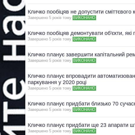
Кличко пообіцяв не допустити сміттєвого
Завершено 5 рокiв тому
ВИКОНАНО
Кличко пообіцяв демонтувати об'єкти, які
Завершено 5 рокiв тому
ВИКОНАНО
Кличко планує завершити капітальний рем
Завершено 5 рокiв тому
ВИКОНАНО
Кличко планує впровадити автоматизован
паркування у 2020 році
Завершено 5 рокiв тому
ВИКОНАНО
Кличко планує придбати близько 70 сучасн
Завершено 5 рокiв тому
ВИКОНАНО
Кличко планує придбати ще 23 апарати шт
Завершено 5 рокiв тому
ВИКОНАНО