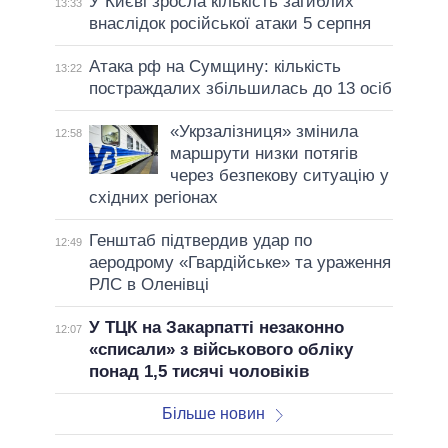
У Києві зросла кількість загиблих
13:33
внаслідок російської атаки 5 серпня
Атака рф на Сумщину: кількість
13:22
постраждалих збільшилась до 13 осіб
«Укрзалізниця» змінила
12:58
маршрути низки потягів
через безпекову ситуацію у
східних регіонах
Генштаб підтвердив удар по
12:49
аеродрому «Гвардійське» та ураження
РЛС в Оленівці
У ТЦК на Закарпатті незаконно
12:07
«списали» з військового обліку
понад 1,5 тисячі чоловіків
Більше новин