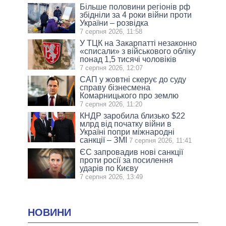
Більше половини регіонів рф
збідніли за 4 роки війни проти
України – розвідка
7 серпня 2026, 11:58
У ТЦК на Закарпатті незаконно
«списали» з військового обліку
понад 1,5 тисячі чоловіків
7 серпня 2026, 12:07
САП у жовтні скерує до суду
справу бізнесмена
Комарницького про землю
7 серпня 2026, 11:20
КНДР заробила близько $22
млрд від початку війни в
Україні попри міжнародні
санкції – ЗМІ
7 серпня 2026, 11:41
ЄС запровадив нові санкції
проти росії за посилення
ударів по Києву
7 серпня 2026, 13:49
НОВИНИ