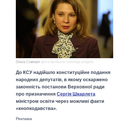
Ольга Совгиря
фото facebook.com/olga.sovgiria
До КСУ надійшло конституційне подання
народних депутатів, в якому оскаржено
законність постанови Верховної ради
про призначення
Сергія Шкарлета
міністром освіти через можливі факти
«кнопкодавства».