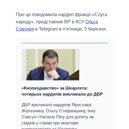
Про це повідомила нардеп фракції «Слуга
народу», представник ВР в КСУ
Ольга
Совгиря
в Telegram в п'ятницю, 5 березня.
«Кнопкодавство» за Шкарлета:
чотирьох нардепів викликали до ДБР
ДБР викликало нардепів Ярослава
Железняка, Ольгу Стефанішину, Інну
Совсун і Наталю Піпу для допиту як
свідків у справі про можливе
кнопкодавство за Шкарлета.