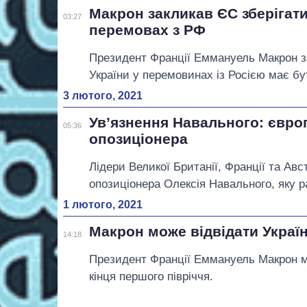
Макрон закликав ЄС зберігати
03:27
перемовах з РФ
Президент Франції Еммануель Макрон з
України у перемовинах із Росією має б
3 лютого, 2021
Ув’язнення Навального: євро
05:36
опозиціонера
Лідери Великої Британії, Франції та Авс
опозиціонера Олексія Навального, яку 
1 лютого, 2021
Макрон може відвідати Україн
14:18
Президент Франції Еммануель Макрон мо
кінця першого півріччя.