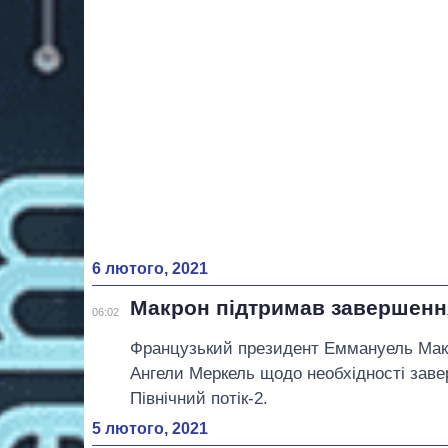
6 лютого, 2021
Макрон підтримав завершення
06:02
Французький президент Еммануель Макр
Ангели Меркель щодо необхідності заве
Північний потік-2.
5 лютого, 2021