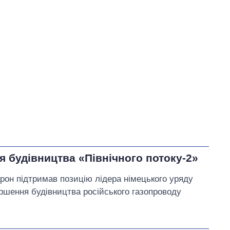
У процесі
64
41
45
Виконано
193
45%
Не виконано
176
виконано
14
Всього
433
Сибіга пообіцяв
продовжувати допомагати
прифронтовим громадам і
регіонам, зокрема
 будівництва «Північного потоку-2»
Чернігівщині
он підтримав позицію лідера німецького уряду
ршення будівництва російського газопроводу