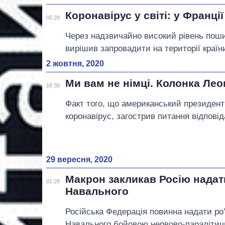
Коронавірус у світі: у Франц
05:28
Через надзвичайно високий рівень поши
вирішив запровадити на території країн
2 жовтня, 2020
Ми вам не німці. Колонка Ле
18:30
Факт того, що американський президент
коронавірус, загострив питання відповід
29 вересня, 2020
Макрон закликав Росію надат
01:28
Навального
Російська Федерація повинна надати ро
Навального бойовою нервово-паралітич