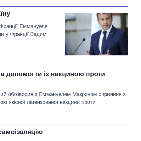
їну
а Франції Еммануеля
ни у Франції Вадим
а допомогти із вакциною проти
кий обговорив з Еммануелем Макроном сприяння з
ною якісної ліцензованої вакцини проти
самоізоляцію