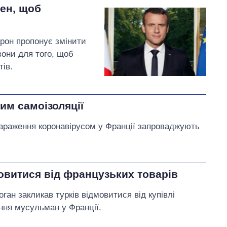
ен, щоб
рон пропонує змінити
они для того, щоб
тів.
им самоізоляції
 зараження коронавірусом у Франції запроваджують
овитися від французьких товарів
ан закликав турків відмовитися від купівлі
ння мусульман у Франції.