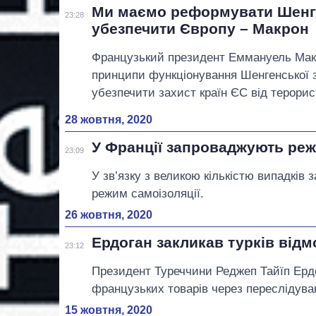
Ми маємо реформувати Шенг
23:28
убезпечити Європу – Макрон
Французький президент Еммануель Мак
принципи функціонування Шенгенської з
убезпечити захист країн ЄС від терорис
28 жовтня, 2020
У Франції запроваджують реж
23:09
У зв’язку з великою кількістю випадків
режим самоізоляції.
26 жовтня, 2020
Ердоган закликав турків відм
23:12
Президент Туреччини Реджеп Тайїп Ердог
французьких товарів через переслідува
15 жовтня, 2020