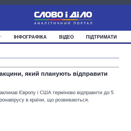
ІНФОГРАФІКА
ВІДЕО
ПІДТРИМАТИ
ІС
СТРІЧКА
ВЕРХОВНА РАДА
ПОДІЇ
СТАТТІ
КАБІНЕТ МІНІСТРІВ
ДУМКИ
ОГЛЯДИ
ГОЛОВИ ОБЛАДМІНІСТРА
ДАЙДЖЕСТИ
ПОЛІТИКА
ДЕПУТАТИ
ЕКОНОМІКА
КОМІТЕТИ
СУСПІЛЬСТВО
ФРАКЦІЇ
ОКРУГИ
СВІТ
Експорт зброї:
вакцини, який планують відправити
скільки ракет,
літаків і танків
продала Україна
акликав Європу і США терміново відправити до 5
за роки
оронавірусу в країни, що розвиваються.
незалежності
Порошенко Петро Олексійович