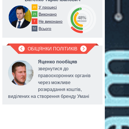
У процесі
20
48
Виконано
25
39
48%
Не виконано
7
виконано
Всього
13
52
ОБІЦЯНКИ ПОЛІТИКІВ
Яценко пообіцяв
звернутися до
правоохоронних органів
через можливе
розкрадання коштів,
виділених на створення бренду Умані