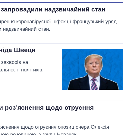
ії запровадили надзвичайний стан
рення коронавірусної інфекції французький уряд
и надзвичайний стан.
оніда Швеця
 захворів на
альності політиків.
и роз’яснення щодо отруєння
’яснення щодо отруєння опозиціонера Олексія
ною речовиною із групи Новачок.