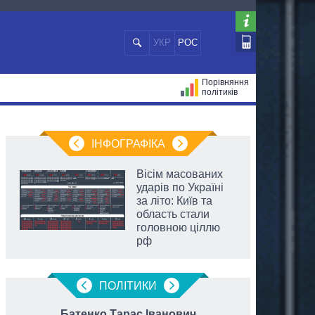
УКР
РОС
Порівняння
політиків
ЦІЙ
МЕРИ МІСТ
ВСІ ПЕРСОНИ
ІНФОГРАФІКА
Вісім масованих
ударів по Україні
за літо: Київ та
область стали
головною ціллю
рф
ПОЛIТИКИ
Батенко Тарас Іванович
З