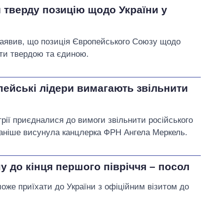
 тверду позицію щодо України у
аявив, що позиція Європейського Союзу щодо
ути твердою та єдиною.
пейські лідери вимагають звільнити
трії приєдналися до вимоги звільнити російського
раніше висунула канцлерка ФРН Ангела Меркель.
у до кінця першого півріччя – посол
же приїхати до України з офіційним візитом до