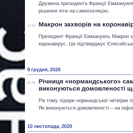
Дружина президента Франції Еммануеля 
рішення піти на самоізоляцію.
Макрон захворів на коронаві
12:10
Президент Франції Еммануель Макрон з
коронавірус. Це підтверджує Єлисейськ
9 грудня, 2020
Річниця «нормандського» сам
15:30
виконуються домовленості щ
Рік тому лідери нормандської четвірки п
Як виконуються домовленості – на інфог
10 листопада, 2020