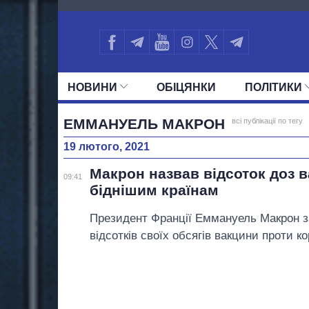
68
НОВИНИ
ОБIЦЯНКИ
ПОЛIТИКИ
УСІ ПОЛІТИКИ
ПРЕЗИДЕНТ І ОФ
ЕММАНУЕЛЬ МАКРОН
всі публікації по тегу
19 лютого, 2021
Макрон назвав відсоток доз 
09:41
біднішим країнам
Президент Франції Еммануель Макрон з
відсотків своїх обсягів вакцини проти к