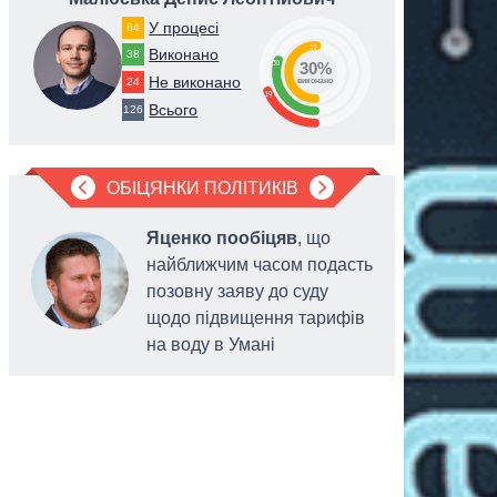
У процесі
64
51
Виконано
38
30
30%
Не виконано
24
виконано
19
Всього
126
ОБІЦЯНКИ ПОЛІТИКІВ
Яценко пообіцяв
, що
найближчим часом подасть
позовну заяву до суду
щодо підвищення тарифів
на воду в Умані
українців