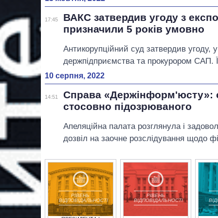
ВАКС затвердив угоду з експ
17:45
призначили 5 років умовно
Антикорупційний суд затвердив угоду,
держпідприємства та прокурором САП. 
10 серпня, 2022
Справа «Держінформ'юсту»: с
14:51
стосовно підозрюваного
Апеляційна палата розглянула і задово
дозвіл на заочне розслідування щодо фі
РІВЕНЬ
РІВЕНЬ
ВІДПОВІДАЛЬНОСТІ
ВІДПОВІДАЛЬНОСТІ
ВІ