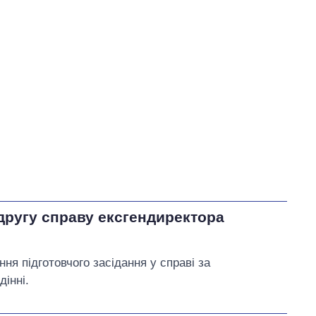
У процесі
76
Виконано
25
23%
71
Не виконано
23
7
виконано
Всього
108
6
Тищенко пообіцяв
внести
пропозиції щодо
розблокування портів
Одеси та експорту зерна
другу справу ексгендиректора
на розгляд комітету
я підготовчого засідання у справі за
інні.