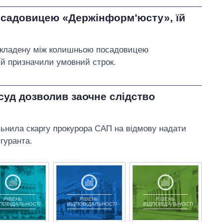
осадовицею «Держінформ'юсту», їй
 укладену між колишньою посадовицею
Їй призначили умовний строк.
уд дозволив заочне слідство
льнила скаргу прокурора САП на відмову надати
гуранта.
РІВЕНЬ
РІВЕНЬ
РІВЕНЬ
ДПОВІДАЛЬНОСТІ
ВІДПОВІДАЛЬНОСТІ
ВІДПОВІДАЛЬНОСТІ