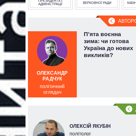
ПРЕЗИДЕНТА І
ВЕРХОВНОЇ РАДИ
КАБІ
АДМІНІСТРАЦІЇ
АВТОР
 за
П'ята воєнна
м»: чи
зима: чи готова
о
Україна до нових
ез
викликів?
лістики
ОЛЕКСАНДР
РАДЧУК
політичний
оглядач
ОЛЕКСІЙ ЯКУБІН
 наук
політолог