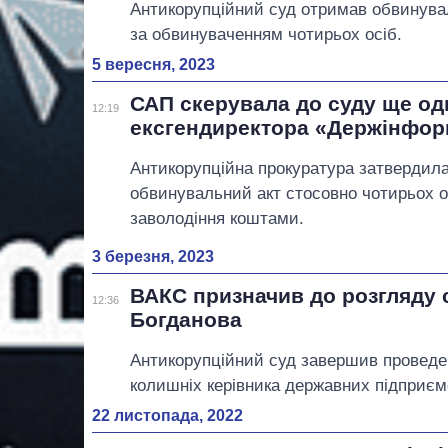
Антикорупційний суд отримав обвинувал
за обвинуваченням чотирьох осіб.
5 вересня, 2023
САП скерувала до суду ще од
12:19
ексгендиректора «Держінфор
Антикорупційна прокуратура затвердила
обвинувальний акт стосовно чотирьох ос
заволодіння коштами.
3 березня, 2023
ВАКС призначив до розгляду
12:36
Богданова
Антикорупційний суд завершив проведен
колишніх керівника державних підприєм
22 листопада, 2022