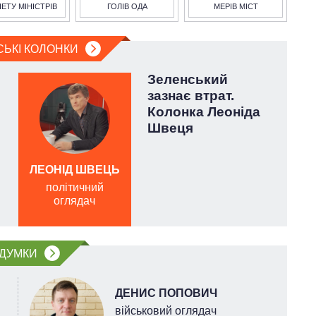
НЕТУ МІНІСТРІВ
ГОЛІВ ОДА
МЕРІВ МІСТ
СЬКІ КОЛОНКИ
Зеленський
зазнає втрат.
Колонка Леоніда
Швеця
ЛЕОНІД ШВЕЦЬ
політичний
оглядач
війс
ДУМКИ
ДЕНИС ПОПОВИЧ
військовий оглядач