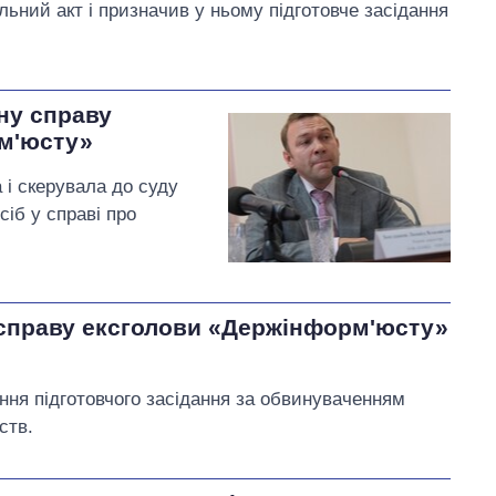
ьний акт і призначив у ньому підготовче засідання
ну справу
м'юсту»
 і скерувала до суду
іб у справі про
 справу ексголови «Держінформ'юсту»
ня підготовчого засідання за обвинуваченням
ств.