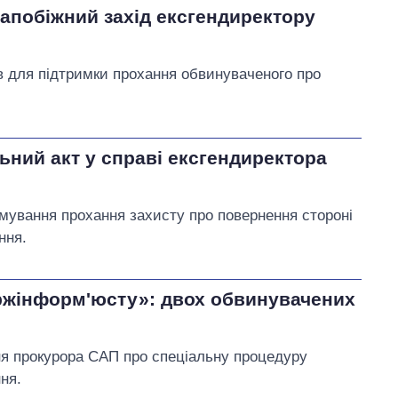
апобіжний захід ексгендиректору
в для підтримки прохання обвинуваченого про
.
ний акт у справі ексгендиректора
мування прохання захисту про повернення стороні
ння.
ржінформ'юсту»: двох обвинувачених
ня прокурора САП про спеціальну процедуру
ня.