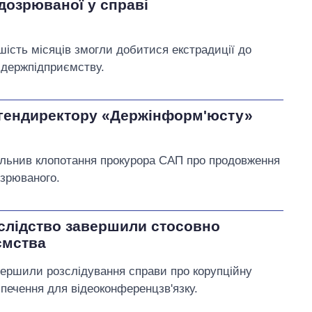
дозрюваної у справі
шість місяців змогли добитися екстрадиції до
в держпідприємству.
сгендиректору «Держінформ'юсту»
ольнив клопотання прокурора САП про продовження
озрюваного.
слідство завершили стосовно
ємства
вершили розслідування справи про корупційну
печення для відеоконференцзв'язку.