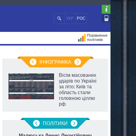
УКР
РОС
Порівняння
політиків
ЦІЙ
МЕРИ МІСТ
ВСІ ПЕРСОНИ
ІНФОГРАФІКА
Вісім масованих
ударів по Україні
за літо: Київ та
область стали
головною ціллю
рф
ПОЛIТИКИ
Малюська Денис Леонтійович
Єр