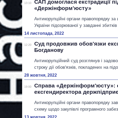
САП домоглася екстрадиції пі
13:10
«Держінформ'юсту»
Антикорупційні органи правопорядку за 
України підозрюваної у завданні збиткі
14 листопада, 2022
Суд продовжив обов'язки ек
12:20
Богданову
Антикорупційний суд розглянув і задов
строку дії обов'язків, покладених на під
28 жовтня, 2022
Справа «Держінформ'юсту»: 
19:00
ексгендиректора держпідпри
Антикорупційні органи правопорядку за
схему щодо закупівлі програмного забез
13 жовтня, 2022