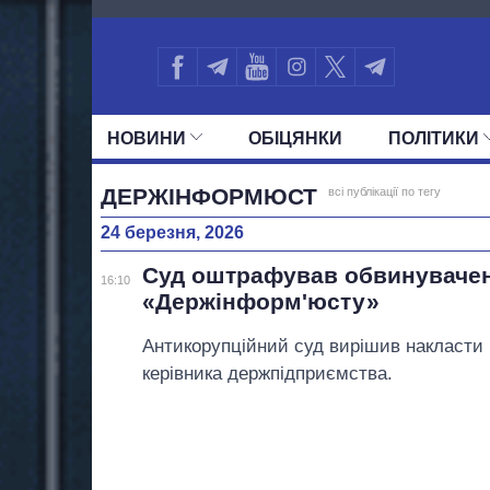
4389
НОВИНИ
ОБIЦЯНКИ
ПОЛIТИКИ
УСІ ПОЛІТИКИ
ПРЕЗИДЕНТ І ОФ
ДЕРЖІНФОРМЮСТ
всі публікації по тегу
24 березня, 2026
Суд оштрафував обвинувачен
16:10
«Держінформ'юсту»
Антикорупційний суд вирішив накласти
керівника держпідприємства.