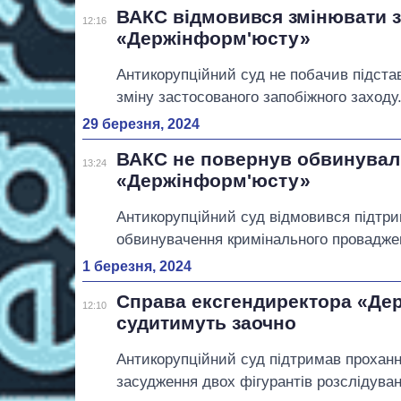
ВАКС відмовився змінювати з
12:16
«Держінформ'юсту»
Антикорупційний суд не побачив підста
зміну застосованого запобіжного заходу
29 березня, 2024
ВАКС не повернув обвинуваль
13:24
«Держінформ'юсту»
Антикорупційний суд відмовився підтри
обвинувачення кримінального провадже
1 березня, 2024
Справа ексгендиректора «Де
12:10
судитимуть заочно
Антикорупційний суд підтримав прохан
засудження двох фігурантів розслідуван