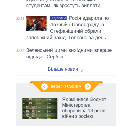
студентам: як зростуть виплати
Росія вдарила по
ПІДСУМКИ
22:53
Лозовій і Павлограду, а
Стефанішиній обрали
запобіжний захід. Головне за день
Зеленський цими вихідними вперше
22:32
відвідає Сербію
Більше новин
ІНФОГРАФІКА
Як змінився бюджет
раїні
Міністерства
ої
оборони за 13 років
війни з росією