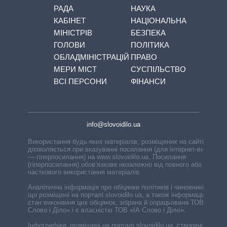
РАДА
НАУКА
КАБІНЕТ
НАЦІОНАЛЬНА
МІНІСТРІВ
БЕЗПЕКА
ГОЛОВИ
ПОЛІТИКА
ОБЛАДМІНІСТРАЦІЙ
ПРАВО
МЕРИ МІСТ
СУСПІЛЬСТВО
ВСІ ПЕРСОНИ
ФІНАНСИ
info@slovoidilo.ua
Використання будь-яких матеріалів, розміщених на сайті,
дозволяється при вказуванні посилання (для інтернет-видань
— гіперпосилання) на www.slovoidilo.ua. Посилання
(гіперпосилання) обов’язкове незалежно від повного або
часткового використання матеріалів.
Аналітична інформація про обіцянки політиків і чиновників,
що розміщені на порталі slovoidilo.ua, а також інформація про
стан виконання цих обіцянок, зібрана й опрацьована ТОВ «ІА
Слово і Діло» і є власністю ТОВ «ІА Слово і Діло».
Інфографіки, розміщені на порталі slovoidilo.ua, створені ГО