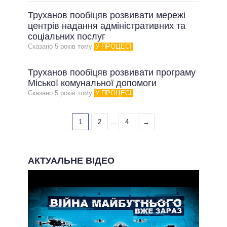
Труханов пообіцяв розвивати мережі
центрів надання адміністративних та
соціальних послуг
Сказано 5 рокiв тому
У ПРОЦЕСІ
Труханов пообіцяв розвивати програму
Міської комунальної допомоги
Сказано 5 рокiв тому
У ПРОЦЕСІ
1
2
...
4
→
АКТУАЛЬНЕ ВІДЕО