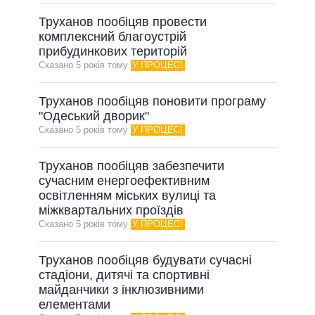
Труханов пообіцяв провести
комплексний благоустрій
прибудинкових територій
Сказано 5 рокiв тому
У ПРОЦЕСІ
Труханов пообіцяв поновити програму
"Одеський дворик"
Сказано 5 рокiв тому
У ПРОЦЕСІ
Труханов пообіцяв забезпечити
сучасним енергоефективним
освітленням міських вулиці та
міжквартальних проїздів
Сказано 5 рокiв тому
У ПРОЦЕСІ
Труханов пообіцяв будувати сучасні
стадіони, дитячі та спортивні
майданчики з інклюзивними
елементами