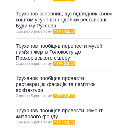
ВСІ ОБІЦЯНКИ
Труханов запевнив, що підрядник своїм
АРХІВНІ ОБІЦЯНКИ
коштом усуне всі недоліки реставрації
Будинку Руссова
Сказано 5 рокiв тому
У ПРОЦЕСІ
Труханов пообіцяв перенести музей
пам’яті жертв Голокосту до
Прохорівського скверу
Сказано 5 рокiв тому
У ПРОЦЕСІ
Труханов пообіцяв провести
реставрацію фасадів та пам’яток
архітектури
Сказано 5 рокiв тому
У ПРОЦЕСІ
Труханов пообіцяв провести ремонт
житлового фонду
Сказано 5 рокiв тому
У ПРОЦЕСІ