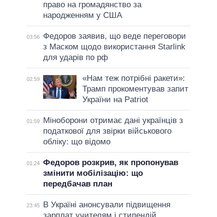
право на громадянство за
народженням у США
Федоров заявив, що веде переговори
03:56
з Маском щодо використання Starlink
для ударів по рф
«Нам теж потрібні ракети»:
02:59
Трамп прокоментував запит
України на Patriot
Міноборони отримає дані українців з
01:59
податкової для звірки військового
обліку: що відомо
Федоров розкрив, як пропонував
01:24
змінити мобілізацію: що
передбачав план
В Україні анонсували підвищення
23:45
зарплат учителям і стипендій