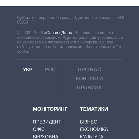
Cуб'єкт у сфері онлайн-медіа. Ідентифікатор медіа – R40-
05063
© 2009—2026
«Слово і Діло»
.
Всі права захищені і
охороняються законом. Адміністрація сайту залишає за
собою право не погоджуватися з інформацією, яка
публікується на сайті, власниками або авторами якої є треті
особи.
УКР
РОС
ПРО НАС
КОНТАКТИ
ПРАВИЛА
МОНІТОРИНГ
ТЕМАТИКИ
ПРЕЗИДЕНТ І
БІЗНЕС
ОФІС
ЕКОНОМІКА
ВЕРХОВНА
КУЛЬТУРА