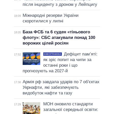
після інциденту з дроном у Лейпцигу
Міжнародні резерви України
18:09
скоротилися у липні
База ФСБ та 6 суден «тіньового
18:05
флоту»: СБС атакували понад 100
ворожих цілей росіян
Дефіцит пам’яті:
ІНФОГРАФІКА
17:52
як зріс попит на чипи за
останні роки і що
прогнозують на 2027-й
Армія рф завдала ударів по 7 об'єктах
17:38
Укрнафти, які забезпечують
видобуток нафти та газу
МОН оновило стандарти
17:29
загальної середньої освіти: