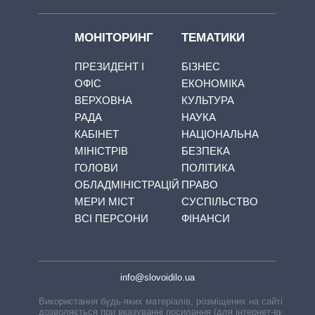
МОНІТОРИНГ
ТЕМАТИКИ
ПРЕЗИДЕНТ І
БІЗНЕС
ОФІС
ЕКОНОМІКА
ВЕРХОВНА
КУЛЬТУРА
РАДА
НАУКА
КАБІНЕТ
НАЦІОНАЛЬНА
МІНІСТРІВ
БЕЗПЕКА
ГОЛОВИ
ПОЛІТИКА
ОБЛАДМІНІСТРАЦІЙ
ПРАВО
МЕРИ МІСТ
СУСПІЛЬСТВО
ВСІ ПЕРСОНИ
ФІНАНСИ
info@slovoidilo.ua
Використання будь-яких матеріалів, розміщених на сайті,
дозволяється при вказуванні посилання (для інтернет-видань