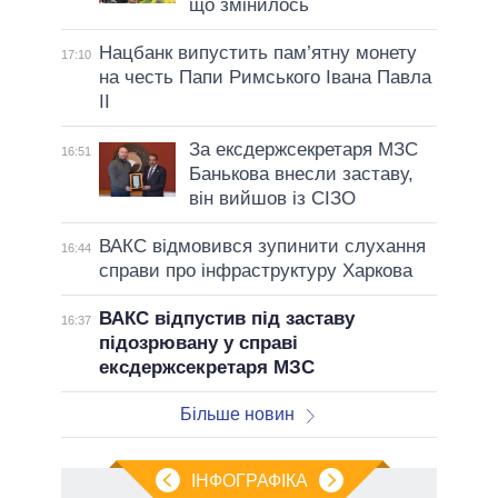
що змінилось
Нацбанк випустить пам’ятну монету
17:10
на честь Папи Римського Івана Павла
II
За ексдержсекретаря МЗС
16:51
Банькова внесли заставу,
він вийшов із СІЗО
ВАКС відмовився зупинити слухання
16:44
справи про інфраструктуру Харкова
ВАКС відпустив під заставу
16:37
підозрювану у справі
ексдержсекретаря МЗС
Більше новин
ІНФОГРАФІКА