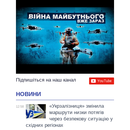
ВСІ ОБІЦЯНКИ
АРХІВНІ ОБІЦЯНКИ
Підпишіться на наш канал
НОВИНИ
«Укрзалізниця» змінила
12:58
маршрути низки потягів
через безпекову ситуацію у
східних регіонах