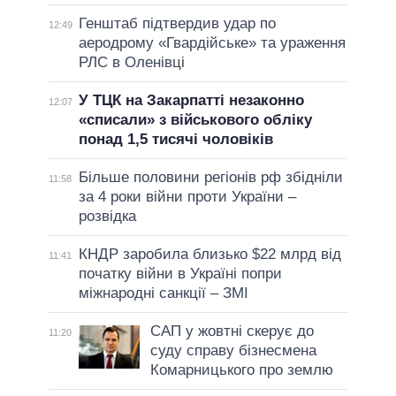
Генштаб підтвердив удар по
12:49
аеродрому «Гвардійське» та ураження
РЛС в Оленівці
У ТЦК на Закарпатті незаконно
12:07
«списали» з військового обліку
понад 1,5 тисячі чоловіків
Більше половини регіонів рф збідніли
11:58
за 4 роки війни проти України –
розвідка
КНДР заробила близько $22 млрд від
11:41
початку війни в Україні попри
міжнародні санкції – ЗМІ
САП у жовтні скерує до
11:20
суду справу бізнесмена
Комарницького про землю