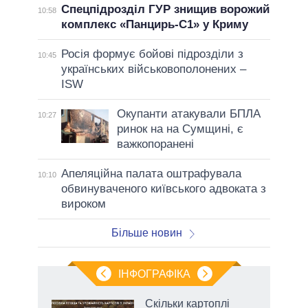
Спецпідрозділ ГУР знищив ворожий
10:58
комплекс «Панцирь-С1» у Криму
Росія формує бойові підрозділи з
10:45
українських військовополонених –
ISW
Окупанти атакували БПЛА
10:27
ринок на на Сумщині, є
важкопоранені
Апеляційна палата оштрафувала
10:10
обвинуваченого київського адвоката з
вироком
Більше новин
ІНФОГРАФІКА
Скільки картоплі