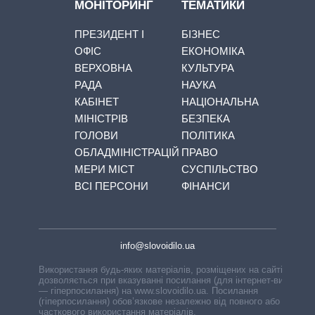
МОНІТОРИНГ
ТЕМАТИКИ
ПРЕЗИДЕНТ І
БІЗНЕС
ОФІС
ЕКОНОМІКА
ВЕРХОВНА
КУЛЬТУРА
РАДА
НАУКА
КАБІНЕТ
НАЦІОНАЛЬНА
МІНІСТРІВ
БЕЗПЕКА
ГОЛОВИ
ПОЛІТИКА
ОБЛАДМІНІСТРАЦІЙ
ПРАВО
МЕРИ МІСТ
СУСПІЛЬСТВО
ВСІ ПЕРСОНИ
ФІНАНСИ
info@slovoidilo.ua
Використання будь-яких матеріалів, розміщених на сайті,
дозволяється при вказуванні посилання (для інтернет-видань
— гіперпосилання) на www.slovoidilo.ua. Посилання
(гіперпосилання) обов’язкове незалежно від повного або
часткового використання матеріалів.