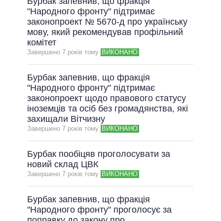
Бурбак запевнив, що фракція
"Народного фронту" підтримає
законопроект № 5670-д про українську
мову, який рекомендував профільний
комітет
Завершено 7 рокiв тому
ВИКОНАНО
Бурбак запевнив, що фракція
"Народного фронту" підтримає
законопроект щодо правового статусу
іноземців та осіб без громадянства, які
захищали Вітчизну
Завершено 7 рокiв тому
ВИКОНАНО
Бурбак пообіцяв проголосувати за
новий склад ЦВК
Завершено 7 рокiв тому
ВИКОНАНО
Бурбак запевнив, що фракція
"Народного фронту" проголосує за
поправку до закону про