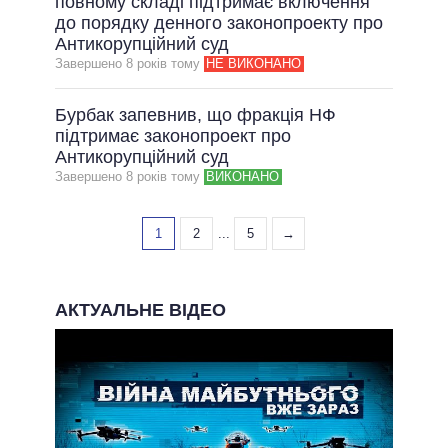
повному складі підтримає включення
до порядку денного законопроекту про
Антикорупційний суд
Завершено 8 рокiв тому
НЕ ВИКОНАНО
Бурбак запевнив, що фракція НФ
підтримає законопроект про
Антикорупційний суд
Завершено 8 рокiв тому
ВИКОНАНО
1
2
...
5
→
АКТУАЛЬНЕ ВІДЕО