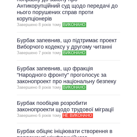
Антикорупційний суд щодо передачі до
нього порушених справ проти
корупціонерів
Завершено 8 рокiв тому
ВИКОНАНО
Бурбак запевнив, що підтримає проект
Виборчого кодексу у другому читанні
Завершено 7 рокiв тому
ВИКОНАНО
Бурбак запевнив, що фракція
"Народного фронту" проголосує за
законопроект про національну безпеку
Завершено 8 рокiв тому
ВИКОНАНО
Бурбак пообіцяв розробити
законопроекти щодо трудової міграції
Завершено 6 рокiв тому
НЕ ВИКОНАНО
Бурбак обіцяє ініціювати створення в