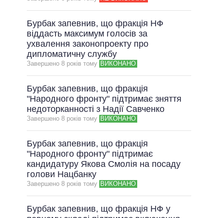
Бурбак запевнив, що фракція НФ
віддасть максимум голосів за
ухвалення законопроекту про
дипломатичну службу
Завершено 8 рокiв тому
ВИКОНАНО
Бурбак запевнив, що фракція
"Народного фронту" підтримає зняття
недоторканності з Надії Савченко
Завершено 8 рокiв тому
ВИКОНАНО
Бурбак запевнив, що фракція
"Народного фронту" підтримає
кандидатуру Якова Смолія на посаду
голови Нацбанку
Завершено 8 рокiв тому
ВИКОНАНО
Бурбак запевнив, що фракція НФ у