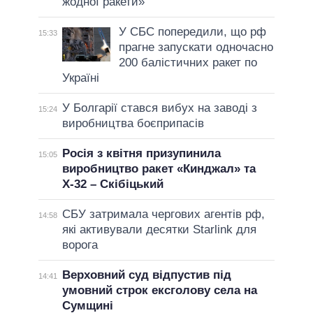
жодної ракети»
У СБС попередили, що рф
15:33
прагне запускати одночасно
200 балістичних ракет по
Україні
У Болгарії стався вибух на заводі з
15:24
виробництва боєприпасів
Росія з квітня призупинила
15:05
виробництво ракет «Кинджал» та
Х-32 – Скібіцький
СБУ затримала чергових агентів рф,
14:58
які активували десятки Starlink для
ворога
Верховний суд відпустив під
14:41
умовний строк ексголову села на
Сумщині