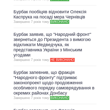
ВСІ ОБІЦЯНКИ
Бурбак пообіцяв відновити Олексія
АРХІВНІ ОБІЦЯНКИ
Каспрука на посаді мера Чернівців
Завершено 7 рокiв тому
ВИКОНАНО
Бурбак заявив, що "Народний фронт"
звернеться до Президента з вимогою
відкликати Медведчука, як
представника України з Мінським
угодами
Завершено 7 рокiв тому
НЕ ВИКОНАНО
Бурбак запевнив, що фракція
"Народного фронту" підтримає
законопроект щодо продовження
особливого порядку самоврядування в
окремих районах Донбасу
Завершено 7 рокiв тому
ВИКОНАНО