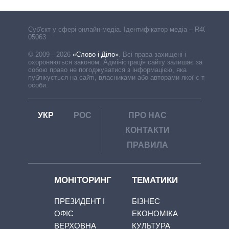
Cуб'єкт у сфері онлайн-медіа. Ідентифікатор медіа – R40-
05063
© 2009—2026
«Слово і Діло»
.
Всі права захищені і
охороняються законом. Адміністрація сайту залишає за
собою право не погоджуватися з інформацією, яка
публікується на сайті, власниками або авторами якої є треті
особи.
УКР
РОС
ПРО НАС
КОНТАКТИ
ПРАВИЛА
МОНІТОРИНГ
ТЕМАТИКИ
ПРЕЗИДЕНТ І
БІЗНЕС
ОФІС
ЕКОНОМІКА
ВЕРХОВНА
КУЛЬТУРА