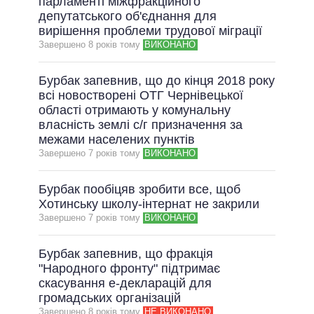
парламенті міжфракційного
депутатського об'єднання для
вирішення проблеми трудової міграції
Завершено 8 рокiв тому
ВИКОНАНО
Бурбак запевнив, що до кінця 2018 року
всі новостворені ОТГ Чернівецької
області отримають у комунальну
власність землі с/г призначення за
межами населених пунктів
Завершено 7 рокiв тому
ВИКОНАНО
Бурбак пообіцяв зробити все, щоб
Хотинську школу-інтернат не закрили
Завершено 7 рокiв тому
ВИКОНАНО
Бурбак запевнив, що фракція
"Народного фронту" підтримає
скасування е-декларацій для
громадських організацій
Завершено 8 рокiв тому
НЕ ВИКОНАНО