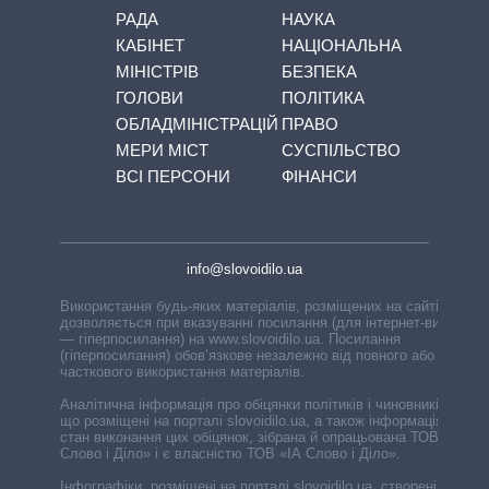
РАДА
НАУКА
КАБІНЕТ
НАЦІОНАЛЬНА
МІНІСТРІВ
БЕЗПЕКА
ГОЛОВИ
ПОЛІТИКА
ОБЛАДМІНІСТРАЦІЙ
ПРАВО
МЕРИ МІСТ
СУСПІЛЬСТВО
ВСІ ПЕРСОНИ
ФІНАНСИ
info@slovoidilo.ua
Використання будь-яких матеріалів, розміщених на сайті,
дозволяється при вказуванні посилання (для інтернет-видань
— гіперпосилання) на www.slovoidilo.ua. Посилання
(гіперпосилання) обов’язкове незалежно від повного або
часткового використання матеріалів.
Аналітична інформація про обіцянки політиків і чиновників,
що розміщені на порталі slovoidilo.ua, а також інформація про
стан виконання цих обіцянок, зібрана й опрацьована ТОВ «ІА
Слово і Діло» і є власністю ТОВ «ІА Слово і Діло».
Інфографіки, розміщені на порталі slovoidilo.ua, створені ГО