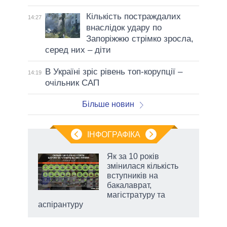
Кількість постраждалих
14:27
внаслідок удару по
Запоріжжю стрімко зросла,
серед них – діти
В Україні зріс рівень топ-корупції –
14:19
очільник САП
Більше новин
ІНФОГРАФІКА
Як за 10 років
раїні
змінилася кількість
ої
вступників на
бакалаврат,
магістратуру та
аспірантуру