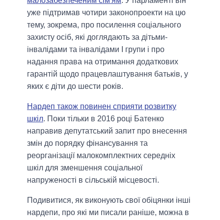
малозабезпеченим сім'ям
. У парламенті він
уже підтримав чотири законопроекти на цю
тему, зокрема, про посилення соціального
захисту осіб, які доглядають за дітьми-
інвалідами та інвалідами I групи і про
надання права на отримання додаткових
гарантій щодо працевлаштування батьків, у
яких є діти до шести років.
Нардеп також повинен сприяти розвитку
шкіл
. Поки тільки в 2016 році Батенко
направив депутатський запит про внесення
змін до порядку фінансування та
реорганізації малокомплектних середніх
шкіл для зменшення соціальної
напруженості в сільській місцевості.
Подивитися, як виконують свої обіцянки інші
нардепи, про які ми писали раніше, можна в