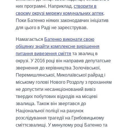
них програмні. Наприклад,
створити в
своєму окрузі мережу комунальних аптек
.
Поки Батенко ніяких законодавчих ініціатив
для цього в Раді не зареєстрував.
Намагається
Батенко виконати свою
обіцянку знайти комплексне вирішення
питання вивезення сміття
та звалищ в
окрузі. У 2016 році він направив депутатське
звернення до керівництва Золочівської,
Перемишлянської, Миколаївської райрад і
міському голові Нового Роздолу з проханням
не допустити несанкціонований вивіз
твердих побутових відходів на місцеві
звалища. Також він звертався до
Національної поліції на рахунок
розслідування трагедії на Грибовицькому
сміттєзвалищі. У минулому році Батенко та