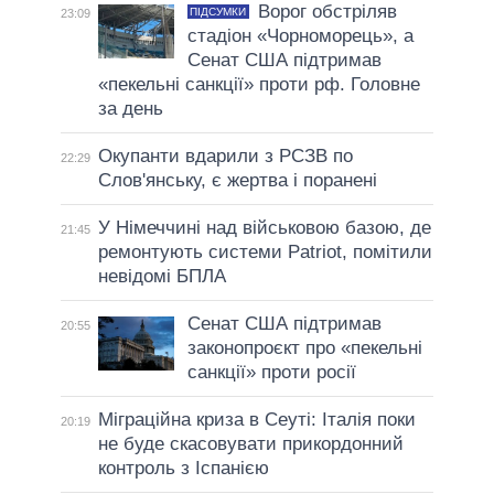
Ворог обстріляв
ПІДСУМКИ
23:09
стадіон «Чорноморець», а
Сенат США підтримав
«пекельні санкції» проти рф. Головне
за день
Окупанти вдарили з РСЗВ по
22:29
Слов'янську, є жертва і поранені
У Німеччині над військовою базою, де
21:45
ремонтують системи Patriot, помітили
невідомі БПЛА
Сенат США підтримав
20:55
законопроєкт про «пекельні
санкції» проти росії
Міграційна криза в Сеуті: Італія поки
20:19
не буде скасовувати прикордонний
контроль з Іспанією