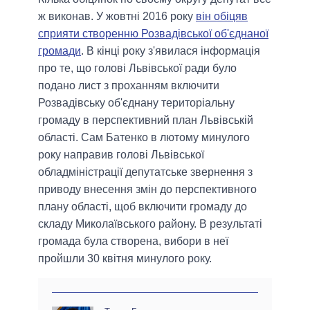
ж виконав. У жовтні 2016 року
він обіцяв
сприяти створенню Розвадівської об'єднаної
громади
. В кінці року з'явилася інформація
про те, що голові Львівської ради було
подано лист з проханням включити
Розвадівську об'єднану територіальну
громаду в перспективний план Львівській
області. Сам Батенко в лютому минулого
року направив голові Львівської
обладміністрації депутатське звернення з
приводу внесення змін до перспективного
плану області, щоб включити громаду до
складу Миколаївського району. В результаті
громада була створена, вибори в неї
пройшли 30 квітня минулого року.