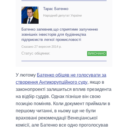
Тарас Батенко
Народний депутат України
Батенко запевнив,що сприятиме залученню
зовнішніх інвесторів для будівництва
підприємств легкої промисловості
Сказано 27 вересня 2014 р.
Статус обіцянки:
ВИКОНАНО
У лютому
Батенко обіцяв не голосувати за
створення Антикорупційного суду
, якщо в
законопроекті залишиться вплив президента
на відбір суддів. Однак пізніше він свою
позицію поміняв. Коли документ приймали в
першому читанні, в ньому ще не були
враховані рекомендації Венеціанської
комісії, але Батенко все одно проголосував