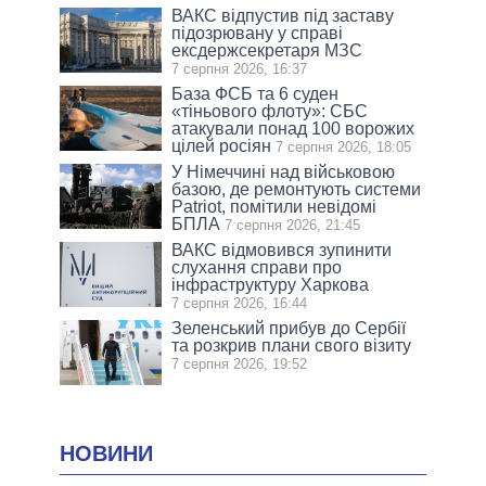
ВАКС відпустив під заставу
підозрювану у справі
ексдержсекретаря МЗС
7 серпня 2026, 16:37
База ФСБ та 6 суден
«тіньового флоту»: СБС
атакували понад 100 ворожих
цілей росіян
7 серпня 2026, 18:05
У Німеччині над військовою
базою, де ремонтують системи
Patriot, помітили невідомі
БПЛА
7 серпня 2026, 21:45
ВАКС відмовився зупинити
слухання справи про
інфраструктуру Харкова
7 серпня 2026, 16:44
Зеленський прибув до Сербії
та розкрив плани свого візиту
7 серпня 2026, 19:52
НОВИНИ