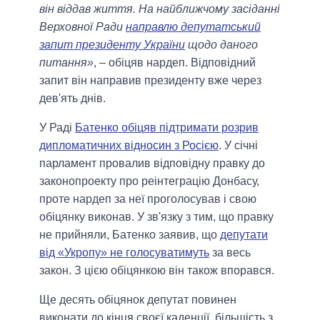
він віддав життя. На найближчому засіданні
Верховної Ради
направлю депутатський
запит президенту України
щодо даного
питання»
, – обіцяв нардеп. Відповідний
запит він направив президенту вже через
дев'ять днів.
У Раді
Батенко обіцяв підтримати розрив
дипломатичних відносин з Росією
. У січні
парламент провалив відповідну правку до
законопроекту про реінтеграцію Донбасу,
проте нардеп за неї проголосував і свою
обіцянку виконав. У зв'язку з тим, що правку
не прийняли, Батенко заявив, що
депутати
від «Укропу» не голосуватимуть
за весь
закон. З цією обіцянкою він також впорався.
Ще десять обіцянок депутат повинен
виконати до кінця своєї каденції, більшість з