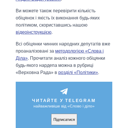
Ви можете також перевірити кількість
обіцянок і якість їх виконання будь-яких
політиком, скориставшись нашою
відеоінструкцією
.
Всі обіцянки чинних народних депутатів вже
проаналізовані за
методологією «Слова і
Діла»
. Прочитати аналіз кожного обіцянки
будь-якого нардепа можна в рубриці
«Верховна Рада» в
розділі «Політики»
.
ЧИТАЙТЕ У TELEGRAM
найважливіше від «Слово і діло»
Підписатися