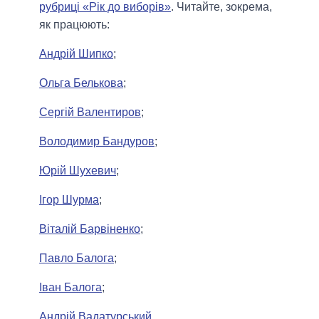
рубриці «Рік до виборів»
. Читайте, зокрема,
як працюють:
Андрій Шипко
;
Ольга Белькова
;
Сергій Валентиров
;
Володимир Бандуров
;
Юрій Шухевич
;
Ігор Шурма
;
Віталій Барвіненко
;
Павло Балога
;
Іван Балога
;
Андрій Вадатурський
.