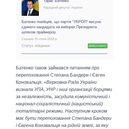
Тарас Батенко
Народний депутат України
Батенко пообіцяв, що партія "УКРОП" висуне
єдиного кандидата на виборах Президента
шляхом праймерізу
Сказано 31 січня 2018 р.
Статус обіцянки:
ВИКОНАНО
Батенко також займався питанням про
перепоховання Степана Бандери і Євген
Коновальця.
«Верховна Рада України
визнала УПА, УНР і інші організації борцями
за незалежність, засудила комуністичний і
націонал-соціалістичний (нацистський)
тоталітарні режими. Наступним кроком
має бути перепоховання Степана Бандери
і Євгена Коновальця на рідній землі, за яку