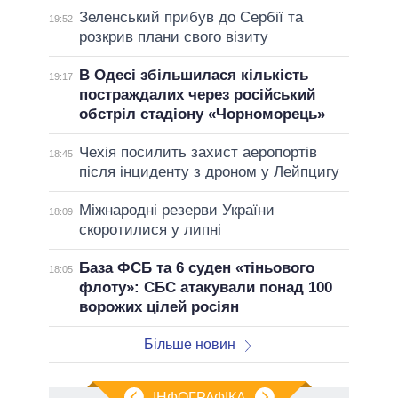
Зеленський прибув до Сербії та
19:52
розкрив плани свого візиту
В Одесі збільшилася кількість
19:17
постраждалих через російський
обстріл стадіону «Чорноморець»
Чехія посилить захист аеропортів
18:45
після інциденту з дроном у Лейпцигу
Міжнародні резерви України
18:09
скоротилися у липні
База ФСБ та 6 суден «тіньового
18:05
флоту»: СБС атакували понад 100
ворожих цілей росіян
Більше новин
ІНФОГРАФІКА