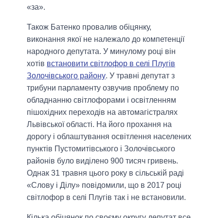
«за».
Також Батенко провалив обіцянку,
виконання якої не належало до компетенції
народного депутата. У минулому році він
хотів
встановити світлофор в селі Плугів
Золочівського району
. У травні депутат з
трибуни парламенту озвучив проблему по
обладнанню світлофорами і освітленням
пішохідних переходів на автомагістралях
Львівської області. На його прохання на
дорогу і облаштування освітлення населених
пунктів Пустомитівського і Золочівського
районів було виділено 900 тисяч гривень.
Однак 31 травня цього року в сільській раді
«Слову і Ділу» повідомили, що в 2017 році
світлофор в селі Плугів так і не встановили.
Кілька обіцянок по своєму округу депутат все