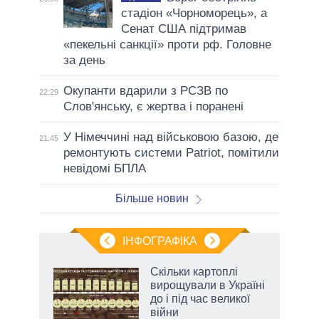
стадіон «Чорноморець», а
Сенат США підтримав
«пекельні санкції» проти рф. Головне
за день
Окупанти вдарили з РСЗВ по
22:29
Слов'янську, є жертва і поранені
У Німеччині над військовою базою, де
21:45
ремонтують системи Patriot, помітили
невідомі БПЛА
Більше новин
ІНФОГРАФІКА
жет
Скільки картоплі
вирощували в Україні
ків
до і під час великої
війни