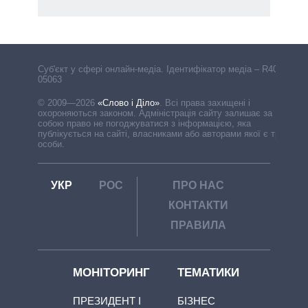
Cуб'єкт у сфері онлайн-медіа. Ідентифікатор медіа – R40-
05063
© 2009—2026
«Слово і Діло»
.
Всі права захищені і
охороняються законом. Адміністрація сайту залишає за
собою право не погоджуватися з інформацією, яка
публікується на сайті, власниками або авторами якої є треті
особи.
УКР
РОС
ПРО НАС
КОНТАКТИ
ПРАВИЛА
МОНІТОРИНГ
ТЕМАТИКИ
ПРЕЗИДЕНТ І
БІЗНЕС