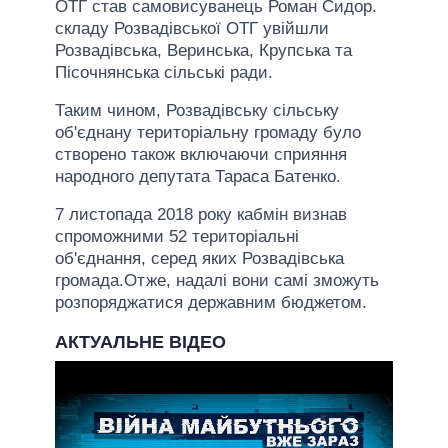
ОТГ став самовисуванець Роман Сидор.
складу Розвадівської ОТГ увійшли
Розвадівська, Веринська, Крупська та
Пісочнянська сільські ради.
Таким чином, Розвадівську сільську
об'єднану територіальну громаду було
створено також включаючи сприяння
народного депутата Тараса Батенко.
7 листопада 2018 року кабмін визнав
спроможними 52 територіальні
об'єднання, серед яких Розвадівська
громада.Отже, надалі вони самі зможуть
розпоряджатися державним бюджетом.
АКТУАЛЬНЕ ВІДЕО