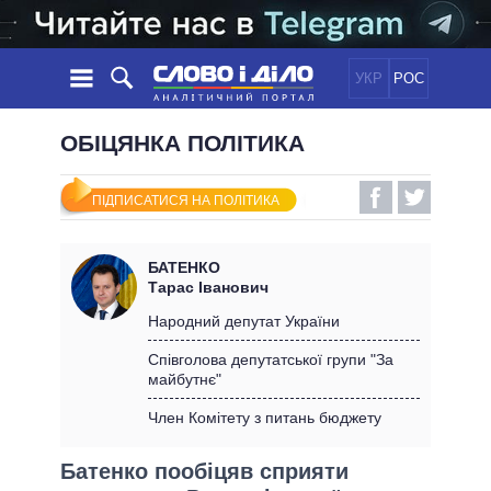
УКР
РОС
НОВИНИ
ОБІЦЯНКА ПОЛІТИКА
ОБIЦЯНКИ
СТРІЧКА
ПОЛІТИКА
ПІДПИСАТИСЯ НА ПОЛІТИКА
ПОДІЇ
ЕКОНОМІКА
ПОЛIТИКИ
СТАТТІ
СУСПІЛЬСТВО
БАТЕНКО
ІНФОГРАФІКА
ДУМКИ
СВІТ
УСІ ПОЛІТИКИ
Тарас Іванович
ОГЛЯДИ
ПРЕЗИДЕНТ І ОФІС
Народний депутат України
ВІДЕО
ДАЙДЖЕСТИ
ВЕРХОВНА РАДА
Співголова депутатської групи "За
ПІДТРИМАТИ
майбутнє"
КАБІНЕТ МІНІСТРІВ
ГОЛОВИ ОБЛАДМІНІСТРАЦІЙ
Член Комітету з питань бюджету
ПОРІВНЯННЯ ПОЛІТИКІВ
МЕРИ МІСТ
Батенко пообіцяв сприяти
ВСІ ПЕРСОНИ