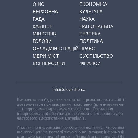
ОФІС
ЕКОНОМІКА
ВЕРХОВНА
КУЛЬТУРА
РАДА
НАУКА
КАБІНЕТ
НАЦІОНАЛЬНА
МІНІСТРІВ
БЕЗПЕКА
ГОЛОВИ
ПОЛІТИКА
ОБЛАДМІНІСТРАЦІЙ
ПРАВО
МЕРИ МІСТ
СУСПІЛЬСТВО
ВСІ ПЕРСОНИ
ФІНАНСИ
info@slovoidilo.ua
Використання будь-яких матеріалів, розміщених на сайті,
дозволяється при вказуванні посилання (для інтернет-видань
— гіперпосилання) на www.slovoidilo.ua. Посилання
(гіперпосилання) обов’язкове незалежно від повного або
часткового використання матеріалів.
Аналітична інформація про обіцянки політиків і чиновників,
що розміщені на порталі slovoidilo.ua, а також інформація про
стан виконання цих обіцянок, зібрана й опрацьована ТОВ «ІА