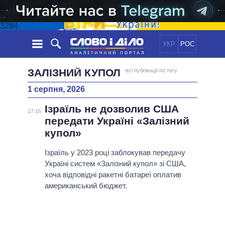
3284
УКР
РОС
НОВИНИ
ЗАЛІЗНИЙ КУПОЛ
всі публікації по тегу
1 серпня, 2026
ОБIЦЯНКИ
СТРІЧКА
ПОЛІТИКА
Ізраїль не дозволив США
ПОДІЇ
ЕКОНОМІКА
17:16
ПОЛIТИКИ
передати Україні «Залізний
СТАТТІ
СУСПІЛЬСТВО
купол»
ІНФОГРАФІКА
ДУМКИ
СВІТ
УСІ ПОЛІТИКИ
ОГЛЯДИ
Ізраїль у 2023 році заблокував передачу
ПРЕЗИДЕНТ І ОФІС
ВІДЕО
Україні систем «Залізний купол» зі США,
ДАЙДЖЕСТИ
ВЕРХОВНА РАДА
хоча відповідні ракетні батареї оплатив
ПІДТРИМАТИ
КАБІНЕТ МІНІСТРІВ
американський бюджет.
ГОЛОВИ ОБЛАДМІНІСТРАЦІЙ
ПОРІВНЯННЯ ПОЛІТИКІВ
МЕРИ МІСТ