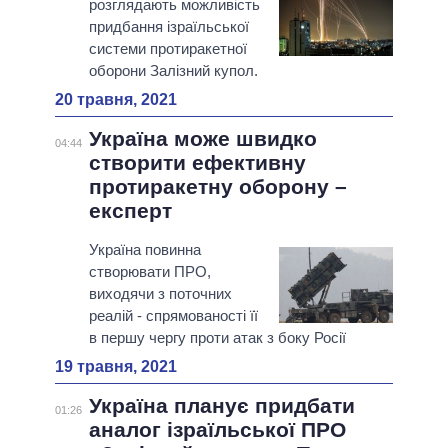
розглядають можливість
придбання ізраїльської
системи протиракетної
оборони Залізний купол.
20 травня, 2021
Україна може швидко
04:44
створити ефективну
протиракетну оборону –
експерт
Україна повинна
створювати ПРО,
виходячи з поточних
реалій - спрямованості її
в першу чергу проти атак з боку Росії
19 травня, 2021
Україна планує придбати
01:26
аналог ізраїльської ПРО