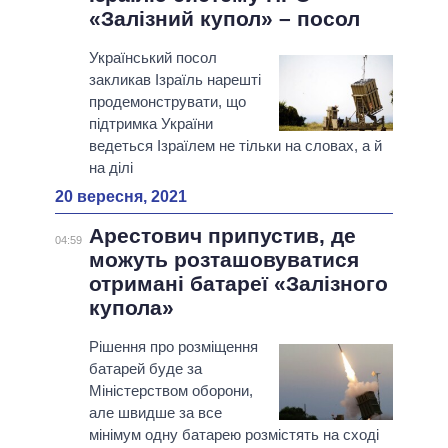
«Залізний купол» – посол
Український посол
закликав Ізраїль нарешті
продемонструвати, що
підтримка України
ведеться Ізраїлем не тільки на словах, а й
на ділі
20 вересня, 2021
Арестович припустив, де
04:59
можуть розташовуватися
отримані батареї «Залізного
купола»
Рішення про розміщення
батарей буде за
Міністерством оборони,
але швидше за все
мінімум одну батарею розмістять на сході