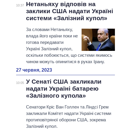
Нетаньяху відповів на
10:37
заклики США надати Україні
системи «Залізний купол»
За словами Нетаньяху,
влада його країни поки не
готова передавати
Україні Залізний купол,
оскільки побоюється, що системи якимось
чином можуть опинитися в руках Ірану.
27 червня, 2023
У Сенаті США закликали
10:05
надати Україні батарею
«Залізного купола»
Сенатори Кріс Ван Голлен та Ліндсі Грем
закликали Комітет надати Україні системи
протиповітряної оборони США, зокрема
Залізний купол.