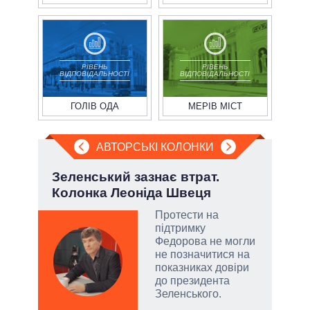
РІВЕНЬ
РІВЕНЬ
ВІДПОВІДАЛЬНОСТІ
ВІДПОВІДАЛЬНОСТІ
ГОЛІВ ОДА
МЕРІВ МІСТ
АВТОРСЬКІ КОЛОНКИ
Зеленський зазнає втрат.
Пол
Колонка Леоніда Швеця
чи 
вла
Протести на
підтримку
атий
Федорова не могли
чові
не позначитися на
,
показниках довіри
за
до президента
Зеленського.