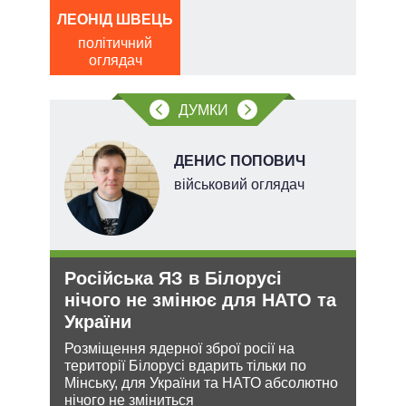
а
ЛЕОНІД ШВЕЦЬ
Д
політичний
ПО
оглядач
ві
о
ДУМКИ
ДЕНИС ПОПОВИЧ
військовий оглядач
Російська ЯЗ в Білорусі
Рез
нічого не змінює для НАТО та
реж
України
рек
и з
Розміщення ядерної зброї росії на
Попр
же
території Білорусі вдарить тільки по
до ви
Мінську, для України та НАТО абсолютно
це д
нічого не зміниться