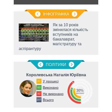
ІНФОГРАФІКА
жет
Як за 10 років
змінилася кількість
ків
вступників на
бакалаврат,
магістратуру та
аспірантуру
ПОЛIТИКИ
Королевська Наталія Юріївна
Ра
У процесі
62
40
Виконано
63
30
30%
30
Не виконано
82
82
виконано
Всього
207