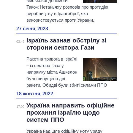
військової допомоги.
Також Нетаньяху розповів про протидію
виробництву в Ірані зброї, яка
використовується проти України.
27 січня, 2023
Ізраїль зазнав обстрілу зі
03:49
сторони сектора Гази
Ракетна тривога в Ізраїлі
– із сектора Газа у
напрямку міста Ашкелон
було випущено дві
ракети. Обидві були збиті силами ППО
18 жовтня, 2022
Україна направить офіційне
17:00
прохання Ізраїлю щодо
систем ППО
Україна надішле офіційну ноту уряду