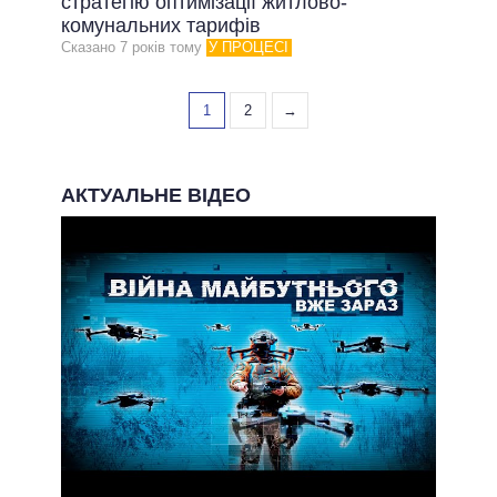
стратегію оптимізації житлово-
комунальних тарифів
Сказано 7 рокiв тому
У ПРОЦЕСІ
1
2
→
АКТУАЛЬНЕ ВІДЕО