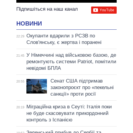
Підпишіться на наш канал
НОВИНИ
Окупанти вдарили з РСЗВ по
22:29
Слов'янську, є жертва і поранені
У Німеччині над військовою базою, де
21:45
ремонтують системи Patriot, помітили
невідомі БПЛА
Сенат США підтримав
20:55
законопроєкт про «пекельні
санкції» проти росії
Міграційна криза в Сеуті: Італія поки
20:19
не буде скасовувати прикордонний
контроль з Іспанією
Зеленський прибув до Сербії та
19:52