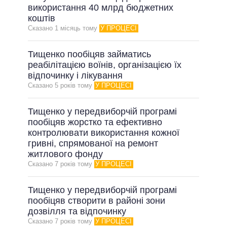
використання 40 млрд бюджетних
коштів
Сказано 1 мiсяць тому
У ПРОЦЕСІ
Тищенко пообіцяв займатись
реабілітацією воїнів, організацією їх
відпочинку і лікування
Сказано 5 рокiв тому
У ПРОЦЕСІ
Тищенко у передвиборчій програмі
пообіцяв жорстко та ефективно
контролювати використання кожної
гривні, спрямованої на ремонт
житлового фонду
Сказано 7 рокiв тому
У ПРОЦЕСІ
Тищенко у передвиборчій програмі
пообіцяв створити в районі зони
дозвілля та відпочинку
Сказано 7 рокiв тому
У ПРОЦЕСІ