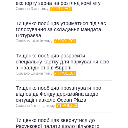
ОБІЦЯНКИ У ПРОЦЕСІ
експорту зерна на розгляд комітету
Сказано 3 днi тому
У ПРОЦЕСІ
ВСІ ОБІЦЯНКИ
АРХІВНІ ОБІЦЯНКИ
Тищенко пообіцяв утриматися під час
голосування за складання мандата
Потураєва
Сказано 14 днiв тому
У ПРОЦЕСІ
Тищенко пообіцяв розробити
спеціальну картку для паркування осіб
з інвалідністю в Європі
Сказано 15 днiв тому
У ПРОЦЕСІ
Тищенко пообіцяв прозвітувати про
відповідь Фонду держмайна щодо
ситуації навколо Ocean Plaza
Сказано 1 мiсяць тому
У ПРОЦЕСІ
Тищенко пообіцяв звернутися до
Рахункової палати щодо цільового