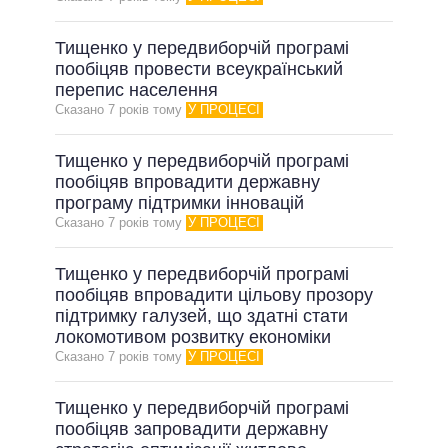
Тищенко у передвиборчій програмі
пообіцяв провести всеукраїнський
перепис населення
Сказано 7 рокiв тому
У ПРОЦЕСІ
Тищенко у передвиборчій програмі
пообіцяв впровадити державну
програму підтримки інновацій
Сказано 7 рокiв тому
У ПРОЦЕСІ
Тищенко у передвиборчій програмі
пообіцяв впровадити цільову прозору
підтримку галузей, що здатні стати
локомотивом розвитку економіки
Сказано 7 рокiв тому
У ПРОЦЕСІ
Тищенко у передвиборчій програмі
пообіцяв запровадити державну