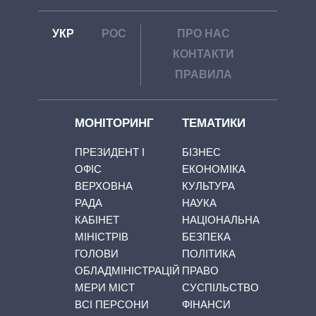
УКР
РОС
ПРО НАС
КОНТАКТИ
ПРАВИЛА
МОНІТОРИНГ
ТЕМАТИКИ
ПРЕЗИДЕНТ І
БІЗНЕС
ОФІС
ЕКОНОМІКА
ВЕРХОВНА
КУЛЬТУРА
РАДА
НАУКА
КАБІНЕТ
НАЦІОНАЛЬНА
МІНІСТРІВ
БЕЗПЕКА
ГОЛОВИ
ПОЛІТИКА
ОБЛАДМІНІСТРАЦІЙ
ПРАВО
МЕРИ МІСТ
СУСПІЛЬСТВО
ВСІ ПЕРСОНИ
ФІНАНСИ