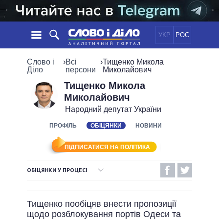
УКР
РОС
НОВИНИ
Слово і
›
Всі
›
Тищенко Микола
Діло
персони
Миколайович
ОБIЦЯНКИ
СТРІЧКА
ПОЛІТИКА
Тищенко Микола
Миколайович
ПОДІЇ
ЕКОНОМІКА
ПОЛIТИКИ
Народний депутат України
СТАТТІ
СУСПІЛЬСТВО
ІНФОГРАФІКА
ПРОФІЛЬ
ОБІЦЯНКИ
НОВИНИ
ДУМКИ
СВІТ
УСІ ПОЛІТИКИ
ОГЛЯДИ
ПРЕЗИДЕНТ І ОФІС
ВІДЕО
ПІДПИСАТИСЯ НА ПОЛІТИКА
ДАЙДЖЕСТИ
ВЕРХОВНА РАДА
ПІДТРИМАТИ
КАБІНЕТ МІНІСТРІВ
ОБІЦЯНКИ У ПРОЦЕСІ
ГОЛОВИ ОБЛАДМІНІСТРАЦІЙ
ВИКОНАНІ ОБІЦЯНКИ
ПОРІВНЯННЯ ПОЛІТИКІВ
МЕРИ МІСТ
Тищенко пообіцяв внести пропозиції
НЕВИКОНАНІ ОБІЦЯНКИ
ВСІ ПЕРСОНИ
щодо розблокування портів Одеси та