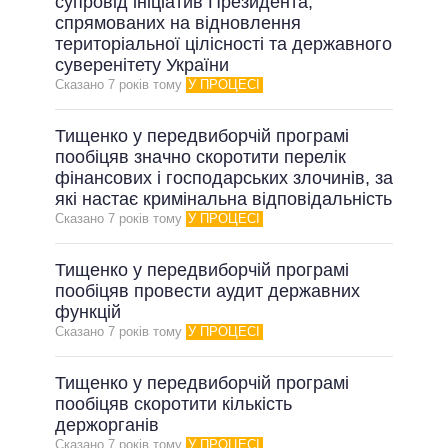
супровід ініціатив Президента,
спрямованих на відновлення
територіальної цілісності та державного
суверенітету України
Сказано 7 рокiв тому
У ПРОЦЕСІ
Тищенко у передвиборчій програмі
пообіцяв значно скоротити перелік
фінансових і господарських злочинів, за
які настає кримінальна відповідальність
Сказано 7 рокiв тому
У ПРОЦЕСІ
Тищенко у передвиборчій програмі
пообіцяв провести аудит державних
функцій
Сказано 7 рокiв тому
У ПРОЦЕСІ
Тищенко у передвиборчій програмі
пообіцяв скоротити кількість
держорганів
Сказано 7 рокiв тому
У ПРОЦЕСІ