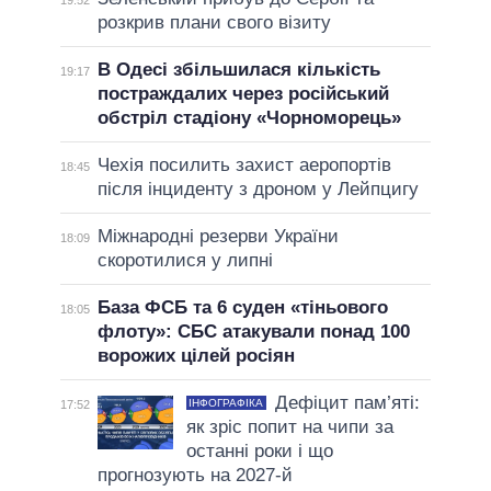
розкрив плани свого візиту
В Одесі збільшилася кількість
19:17
постраждалих через російський
обстріл стадіону «Чорноморець»
Чехія посилить захист аеропортів
18:45
після інциденту з дроном у Лейпцигу
Міжнародні резерви України
18:09
скоротилися у липні
База ФСБ та 6 суден «тіньового
18:05
флоту»: СБС атакували понад 100
ворожих цілей росіян
Дефіцит пам’яті:
ІНФОГРАФІКА
17:52
як зріс попит на чипи за
останні роки і що
прогнозують на 2027-й