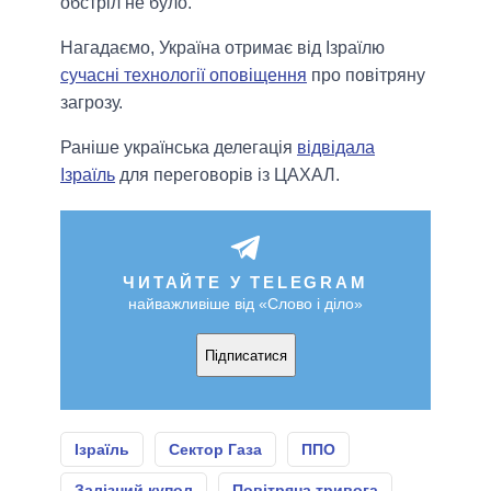
обстріл не було.
Нагадаємо, Україна отримає від Ізраїлю
сучасні технології оповіщення
про повітряну
загрозу.
Раніше українська делегація
відвідала
Ізраїль
для переговорів із ЦАХАЛ.
ЧИТАЙТЕ У TELEGRAM
найважливіше від «Слово і діло»
Підписатися
Ізраїль
Сектор Газа
ППО
Залізний купол
Повітряна тривога