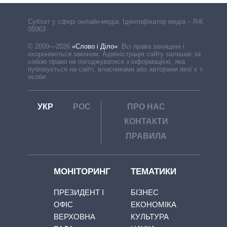
Cуб'єкт у сфері онлайн-медіа. Ідентифікатор медіа – R40-
05063
© 2009—2026
«Слово і Діло»
.
Всі права захищені і
охороняються законом. Адміністрація сайту залишає за
собою право не погоджуватися з інформацією, яка
публікується на сайті, власниками або авторами якої є треті
особи.
УКР
РОС
ПРО НАС
КОНТАКТИ
ПРАВИЛА
МОНІТОРИНГ
ТЕМАТИКИ
ПРЕЗИДЕНТ І
БІЗНЕС
ОФІС
ЕКОНОМІКА
ВЕРХОВНА
КУЛЬТУРА