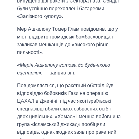
випущено дві ракети з Сектора Газа. Обидві
були успішно перехоплені батареями
«Залізного куполу».
Мер Ашкелону Томер Глам повідомив, що у
місті відкрито громадські бомбосховища і
закликав мешканців до «високого рівня
пильності».
«Мерія Ашкелону готова до будь-якого
сценарію»,
— заявив він.
Повідомляється, що ракетний обстріл був
відповіддю бойовиків Гази на операцію
ЦАХАЛ в Дженіні, під час якої ізраїльські
спецназівці вбили сімох озброєних осіб і
двох цивільних. «Хамас» і менша войовнича
група «Ісламський джихад» пообіцяли
відповідь, однак жодних заяв про ракетний