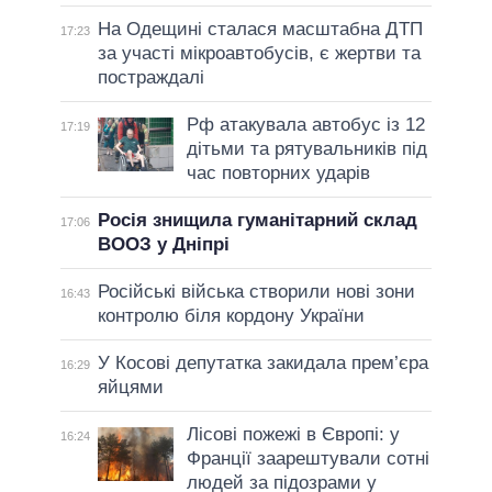
На Одещині сталася масштабна ДТП
17:23
за участі мікроавтобусів, є жертви та
постраждалі
Рф атакувала автобус із 12
17:19
дітьми та рятувальників під
час повторних ударів
Росія знищила гуманітарний склад
17:06
ВООЗ у Дніпрі
Російські війська створили нові зони
16:43
контролю біля кордону України
У Косові депутатка закидала прем’єра
16:29
яйцями
Лісові пожежі в Європі: у
16:24
Франції заарештували сотні
людей за підозрами у