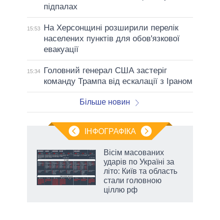
підпалах
На Херсонщині розширили перелік
15:53
населених пунктів для обов'язкової
евакуації
Головний генерал США застеріг
15:34
команду Трампа від ескалації з Іраном
Більше новин
ІНФОГРАФІКА
жет
Вісім масованих
ударів по Україні за
ків
літо: Київ та область
стали головною
ціллю рф