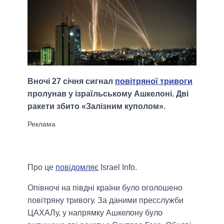
Вночі 27 січня сигнал
повітряної тривоги
пролунав у ізраїльському Ашкелоні. Дві
ракети збито «Залізним куполом».
Про це
повідомляє
Israel Info.
Опівночі на півдні країни було оголошено
повітряну тривогу. За даними пресслужби
ЦАХАЛу, у напрямку Ашкелону було