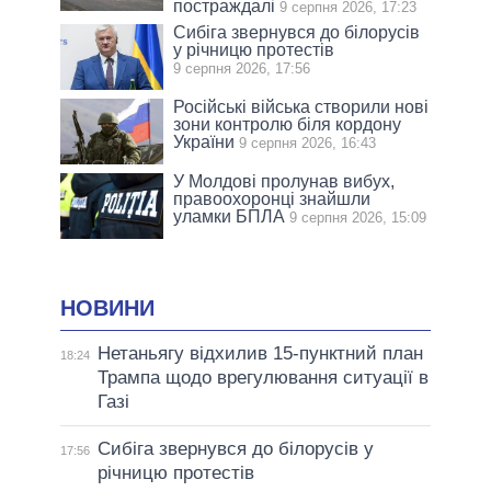
постраждалі
9 серпня 2026, 17:23
Сибіга звернувся до білорусів
у річницю протестів
9 серпня 2026, 17:56
Російські війська створили нові
зони контролю біля кордону
України
9 серпня 2026, 16:43
У Молдові пролунав вибух,
правоохоронці знайшли
уламки БПЛА
9 серпня 2026, 15:09
НОВИНИ
Нетаньягу відхилив 15-пунктний план
18:24
Трампа щодо врегулювання ситуації в
Газі
Сибіга звернувся до білорусів у
17:56
річницю протестів