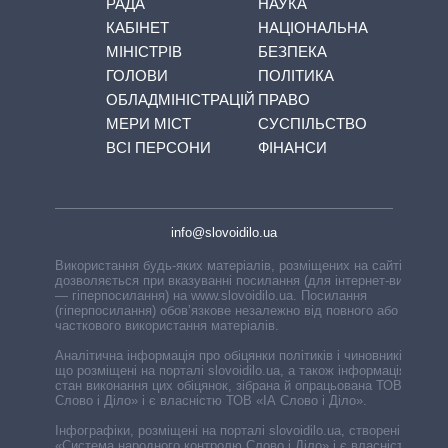
РАДА
НАУКА
КАБІНЕТ
НАЦІОНАЛЬНА
МІНІСТРІВ
БЕЗПЕКА
ГОЛОВИ
ПОЛІТИКА
ОБЛАДМІНІСТРАЦІЙ
ПРАВО
МЕРИ МІСТ
СУСПІЛЬСТВО
ВСІ ПЕРСОНИ
ФІНАНСИ
info@slovoidilo.ua
Використання будь-яких матеріалів, розміщених на сайті,
дозволяється при вказуванні посилання (для інтернет-видань
— гіперпосилання) на www.slovoidilo.ua. Посилання
(гіперпосилання) обов’язкове незалежно від повного або
часткового використання матеріалів.
Аналітична інформація про обіцянки політиків і чиновників,
що розміщені на порталі slovoidilo.ua, а також інформація про
стан виконання цих обіцянок, зібрана й опрацьована ТОВ «ІА
Слово і Діло» і є власністю ТОВ «ІА Слово і Діло».
Інфографіки, розміщені на порталі slovoidilo.ua, створені ГО
«Система народного контролю Слово і Діло» і є власністю