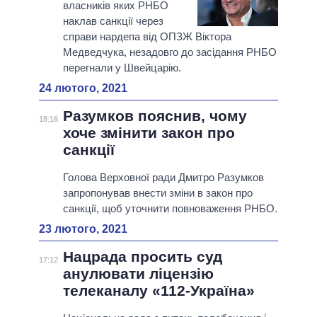
власників яких РНБО
наклав санкції через
справи нардепа від ОПЗЖ Віктора
Медведчука, незадовго до засідання РНБО
перегнали у Швейцарію.
24 лютого, 2021
Разумков пояснив, чому
18:16
хоче змінити закон про
санкції
Голова Верховної ради Дмитро Разумков
запропонував внести зміни в закон про
санкції, щоб уточнити повноваження РНБО.
23 лютого, 2021
Нацрада просить суд
17:12
анулювати ліцензію
телеканалу «112-Україна»