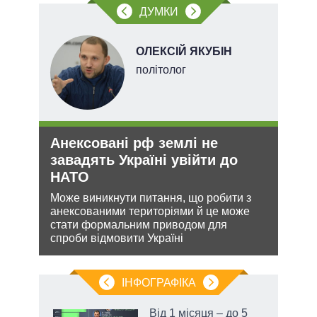
ДУМКИ
ОЛЕКСІЙ ЯКУБІН
х
політолог
Анексовані рф землі не
Зая
и рф
завадять Україні увійти до
яде
НАТО
міг
Може виникнути питання, що робити з
Біло
 цей
анексованими територіями й це може
ядер
стати формальним приводом для
виріш
спроби відмовити Україні
війну
ІНФОГРАФІКА
 як
Від 1 місяця – до 5