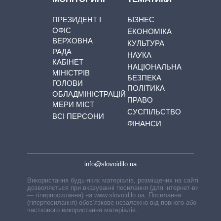
ПРЕЗИДЕНТ І
БІЗНЕС
ОФІС
ЕКОНОМІКА
ВЕРХОВНА
КУЛЬТУРА
РАДА
НАУКА
КАБІНЕТ
НАЦІОНАЛЬНА
МІНІСТРІВ
БЕЗПЕКА
ГОЛОВИ
ПОЛІТИКА
ОБЛАДМІНІСТРАЦІЙ
ПРАВО
МЕРИ МІСТ
СУСПІЛЬСТВО
ВСІ ПЕРСОНИ
ФІНАНСИ
info@slovoidilo.ua
Використання будь-яких матеріалів, розміщених на сайті,
дозволяється при вказуванні посилання (для інтернет-видань
— гіперпосилання) на www.slovoidilo.ua. Посилання
(гіперпосилання) обов’язкове незалежно від повного або
часткового використання матеріалів.