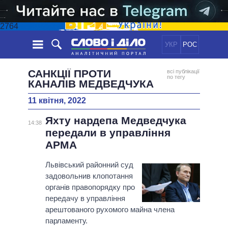
2764
УКР
РОС
НОВИНИ
САНКЦІЇ ПРОТИ
всі публікації
по тегу
КАНАЛІВ МЕДВЕДЧУКА
ОБIЦЯНКИ
СТРІЧКА
ПОЛІТИКА
11 квітня, 2022
ПОДІЇ
ЕКОНОМІКА
ПОЛIТИКИ
Яхту нардепа Медведчука
14:38
СТАТТІ
СУСПІЛЬСТВО
передали в управління
ІНФОГРАФІКА
ДУМКИ
СВІТ
УСІ ПОЛІТИКИ
АРМА
ОГЛЯДИ
ПРЕЗИДЕНТ І ОФІС
ВІДЕО
Львівський районний суд
ДАЙДЖЕСТИ
ВЕРХОВНА РАДА
задовольнив клопотання
ПІДТРИМАТИ
КАБІНЕТ МІНІСТРІВ
органів правопорядку про
передачу в управління
ГОЛОВИ ОБЛАДМІНІСТРАЦІЙ
ПОРІВНЯННЯ ПОЛІТИКІВ
арештованого рухомого майна члена
МЕРИ МІСТ
парламенту.