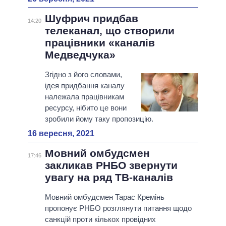
Шуфрич придбав
14:20
телеканал, що створили
працівники «каналів
Медведчука»
Згідно з його словами,
ідея придбання каналу
належала працівникам
ресурсу, нібито це вони
зробили йому таку пропозицію.
16 вересня, 2021
Мовний омбудсмен
17:46
закликав РНБО звернути
увагу на ряд ТВ-каналів
Мовний омбудсмен Тарас Кремінь
пропонує РНБО розглянути питання щодо
санкцій проти кількох провідних