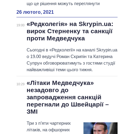
що це рішення можуть переглянути
26 лютого, 2021
«Редколегія» на Skrypin.ua:
19:00
вирок Стерненку та санкції
проти Медведчука
Сьогодні в «Редколегії» на каналі Skrypin.ua
о 19.00 ведучі Роман Скрипін та Катерина
Супрун обговорюватимуть з гостями студії
найважливіші теми цього тижня.
«Літаки Медведчука»
10:29
незадовго до
запровадження санкцій
перегнали до Швейцарії –
ЗМІ
Три з п’яти чартерних
літаків, на офшорних