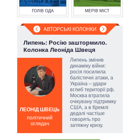
ГОЛІВ ОДА
МЕРІВ МІСТ
АВТОРСЬКІ КОЛОНКИ
Липень: Росію заштормило.
П'я
Колонка Леоніда Швеця
Укр
Липень змінив
динаміку війни:
огли
росія посилила
 на
балістичні атаки, а
іри
Україна – удари
вглиб території рф.
Москва втратила
очікувану підтримку
США, а в Кремлі
ЛЕОНІД ШВЕЦЬ
ОЛ
дедалі частіше
Р
політичний
говорять про
оглядач
по
затяжну кризу.
о