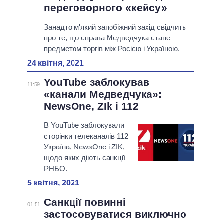
переговорного «кейсу»
Занадто м'який запобіжний захід свідчить
про те, що справа Медведчука стане
предметом торгів між Росією і Україною.
24 квітня, 2021
YouTube заблокував
11:59
«канали Медведчука»:
NewsOne, ZIk і 112
В YouTube заблокували
сторінки телеканалів 112
Україна, NewsOne і ZIK,
щодо яких діють санкції
РНБО.
5 квітня, 2021
Санкції повинні
01:51
застосовуватися виключно