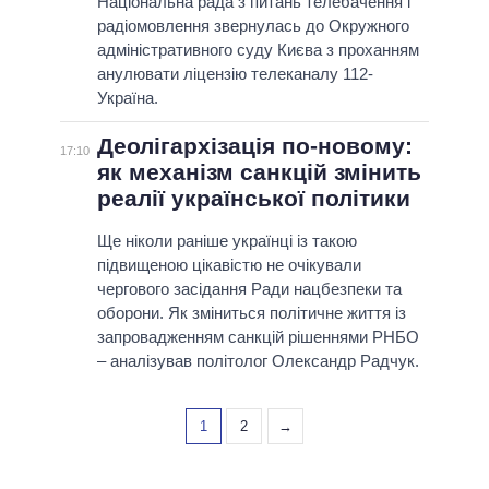
Національна рада з питань телебачення і
радіомовлення звернулась до Окружного
адміністративного суду Києва з проханням
анулювати ліцензію телеканалу 112-
Україна.
Деолігархізація по-новому:
17:10
як механізм санкцій змінить
реалії української політики
Ще ніколи раніше українці із такою
підвищеною цікавістю не очікували
чергового засідання Ради нацбезпеки та
оборони. Як зміниться політичне життя із
запровадженням санкцій рішеннями РНБО
‒ аналізував політолог Олександр Радчук.
1
2
→