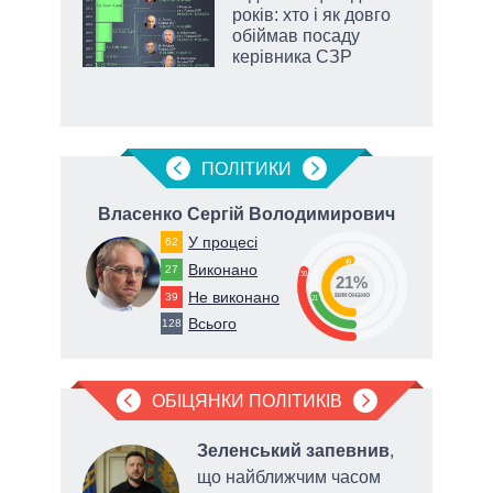
и за
років: хто і як довго
обіймав посаду
2027-
керівника СЗР
ПОЛIТИКИ
ович
Власенко Сергій Володимирович
У процесі
62
49
Виконано
27
30
21%
Не виконано
39
виконано
21
Всього
128
ОБІЦЯНКИ ПОЛІТИКІВ
Зеленський запевнив
,
ду,
що найближчим часом