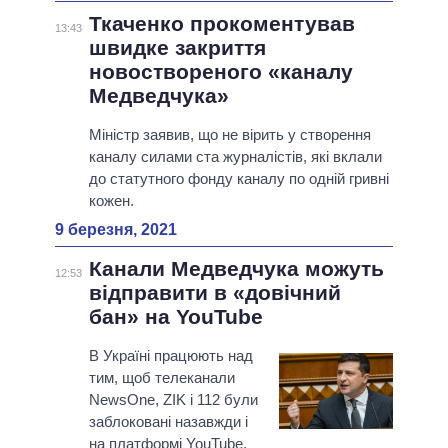
Ткаченко прокоментував
13:43
швидке закриття
новоствореного «каналу
Медведчука»
Міністр заявив, що не вірить у створення
каналу силами ста журналістів, які вклали
до статутного фонду каналу по одній гривні
кожен.
9 березня, 2021
Канали Медведчука можуть
12:53
відправити в «довічний
бан» на YouTube
В Україні працюють над
тим, щоб телеканали
NewsOne, ZIK і 112 були
заблоковані назавжди і
на платформі YouTube.