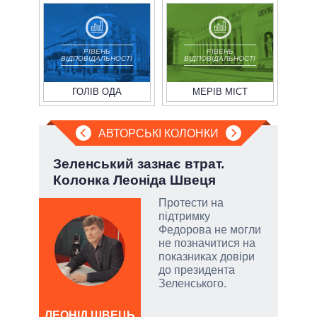
РІВЕНЬ
РІВЕНЬ
ВІДПОВІДАЛЬНОСТІ
ВІДПОВІДАЛЬНОСТІ
ГОЛІВ ОДА
МЕРІВ МІСТ
АВТОРСЬКІ КОЛОНКИ
і
Зеленський зазнає втрат.
Лип
ї
Колонка Леоніда Швеця
Кол
Протести на
підтримку
у
Федорова не могли
не позначитися на
сити
показниках довіри
до президента
Зеленського.
ЛЕОНІД ШВЕЦЬ
ЛЕОН