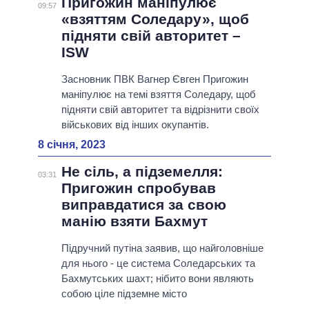
Пригожин маніпулює
09:57
«взяттям Соледару», щоб
підняти свій авторитет –
ISW
Засновник ПВК Вагнер Євген Пригожин
маніпулює на темі взяття Соледару, щоб
підняти свій авторитет та відрізнити своїх
військових від інших окупантів.
8 січня, 2023
Не сіль, а підземелля:
03:31
Пригожин спробував
виправдатися за свою
манію взяти Бахмут
Підручний путіна заявив, що найголовніше
для нього - це система Соледарських та
Бахмутських шахт; нібито вони являють
собою ціле підземне місто