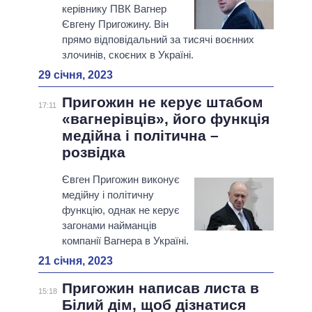
керівнику ПВК Вагнер
Євгену Пригожину. Він
прямо відповідальний за тисячі воєнних
злочинів, скоєних в Україні.
29 січня, 2023
Пригожин не керує штабом
17:11
«вагнерівців», його функція
медійна і політична –
розвідка
Євген Пригожин виконує
медійну і політичну
функцію, однак не керує
загонами найманців
компанії Вагнера в Україні.
21 січня, 2023
Пригожин написав листа в
15:18
Білий дім, щоб дізнатися