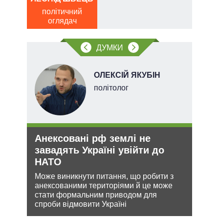
політичний
по
оглядач
о
ДУМКИ
НОВ
ОЛЕКСІЙ ЯКУБІН
політолог
Анексовані рф землі не
Рос
завадять Україні увійти до
ніч
НАТО
Укр
кова
Може виникнути питання, що робити з
Розмі
ру –
анексованими територіями й це може
терит
стати формальним приводом для
Мінс
спроби відмовити Україні
нічог