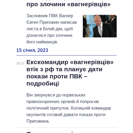
про злочини «вагнерівців»
Засновник ПВК Вагнер
Євген Пригожин написав
листа в Білий дім, щоб
дізнатися про злочини
його найманців.
15 січня, 2023
Екскомандир «вагнерівців»
18:11
втік з рф та планує дати
покази проти ПВК –
подробиці
Він звернувся до норвезьких
правоохоронних органів й попросив
політичний притулок. Колишній командир
окупантів готовий давати покази проти
Пригожина.