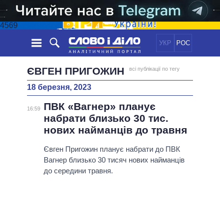
4569
УКР
РОС
НОВИНИ
ЄВГЕН ПРИГОЖИН
всі публікації по тегу
18 березня, 2023
ОБIЦЯНКИ
СТРІЧКА
ПОЛІТИКА
ПВК «Вагнер» планує
ПОДІЇ
ЕКОНОМІКА
16:59
ПОЛIТИКИ
набрати близько 30 тис.
СТАТТІ
СУСПІЛЬСТВО
нових найманців до травня
ІНФОГРАФІКА
ДУМКИ
СВІТ
УСІ ПОЛІТИКИ
ОГЛЯДИ
Євген Пригожин планує набрати до ПВК
ПРЕЗИДЕНТ І ОФІС
ВІДЕО
Вагнер близько 30 тисяч нових найманців
ДАЙДЖЕСТИ
ВЕРХОВНА РАДА
до середини травня.
ПІДТРИМАТИ
КАБІНЕТ МІНІСТРІВ
ГОЛОВИ ОБЛАДМІНІСТРАЦІЙ
ПОРІВНЯННЯ ПОЛІТИКІВ
МЕРИ МІСТ