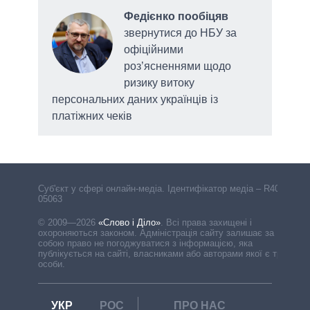
Федієнко пообіцяв
звернутися до НБУ за
офіційними
адам
роз’ясненнями щодо
ризику витоку
персональних даних українців із
платіжних чеків
Cуб'єкт у сфері онлайн-медіа. Ідентифікатор медіа – R40-
05063
© 2009—2026
«Слово і Діло»
.
Всі права захищені і
охороняються законом. Адміністрація сайту залишає за
собою право не погоджуватися з інформацією, яка
публікується на сайті, власниками або авторами якої є треті
особи.
УКР
РОС
ПРО НАС