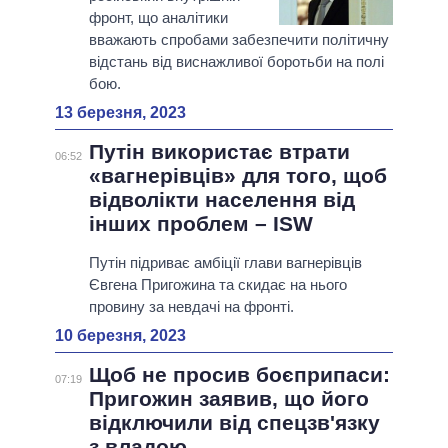
фронт, що аналітики
вважають спробами забезпечити політичну
відстань від виснажливої боротьби на полі
бою.
13 березня, 2023
Путін використає втрати
06:52
«вагнерівців» для того, щоб
відволікти населення від
інших проблем – ISW
Путін підриває амбіції глави вагнерівців
Євгена Пригожина та скидає на нього
провину за невдачі на фронті.
10 березня, 2023
Щоб не просив боєприпаси:
07:19
Пригожин заявив, що його
відключили від спецзв'язку
з владою