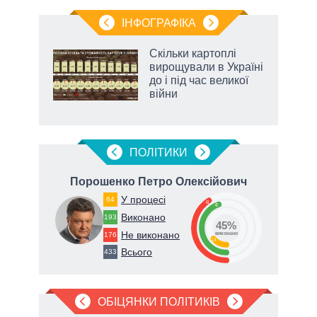
ІНФОГРАФІКА
ільки
Скільки картоплі
нків
вирощували в Україні
 за
до і під час великої
ті
війни
ПОЛIТИКИ
ич
Порошенко Петро Олексійович
Т
У процесі
64
41
45
Виконано
193
45%
Не виконано
78
176
виконано
14
Всього
433
ОБІЦЯНКИ ПОЛІТИКІВ