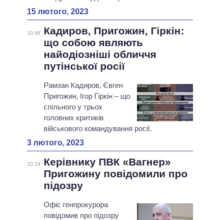
15 лютого, 2023
Кадиров, Пригожин, Гіркін:
10:48
що собою являють
найодіозніші обличчя
путінської росії
Рамзан Кадиров, Євген
Пригожин, Ігор Гіркін – що
спільного у трьох
головних критиків
військового командування росії.
3 лютого, 2023
Керівнику ПВК «Вагнер»
10:24
Пригожину повідомили про
підозру
Офіс генпрокурора
повідомив про підозру