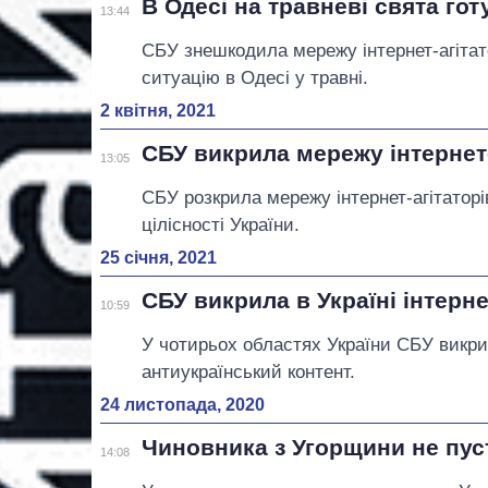
В Одесі на травневі свята го
13:44
СБУ знешкодила мережу інтернет-агітато
ситуацію в Одесі у травні.
2 квітня, 2021
СБУ викрила мережу інтернет-
13:05
СБУ розкрила мережу інтернет-агітаторі
цілісності України.
25 січня, 2021
СБУ викрила в Україні інтерне
10:59
У чотирьох областях України СБУ викрил
антиукраїнський контент.
24 листопада, 2020
Чиновника з Угорщини не пус
14:08