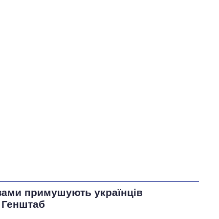
зами примушують українців
– Генштаб