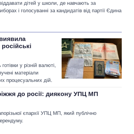
віддавати дітей у школи, де навчають за
борах і голосуванні за кандидатів від партії Єдина
 виявила
 російські
готівки у різній валюті,
лучені матеріали
их процесуальних дій.
іжжя до росії: диякону УПЦ МП
апорізької єпархії УПЦ МП, який публічно
ерендуму.