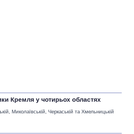
У процесі
20
48
Виконано
25
39
48%
Не виконано
7
виконано
Всього
13
52
Яценко пообіцяв
змінити
тарифи на воду, якщо Ірину
Плетньову буде відкликано
з посади Уманського
міського голови
ики Кремля у чотирьох областях
ькій, Миколаївській, Черкаській та Хмельницькій