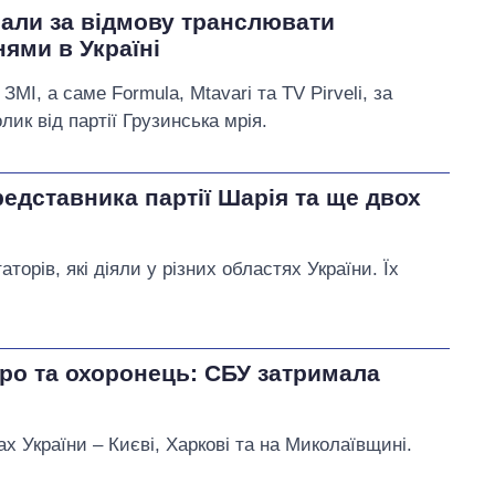
нали за відмову транслювати
нями в Україні
МІ, а саме Formula, Mtavari та TV Pirveli, за
к від партії Грузинська мрія.
едставника партії Шарія та ще двох
торів, які діяли у різних областях України. Їх
тро та охоронець: СБУ затримала
нах України – Києві, Харкові та на Миколаївщині.