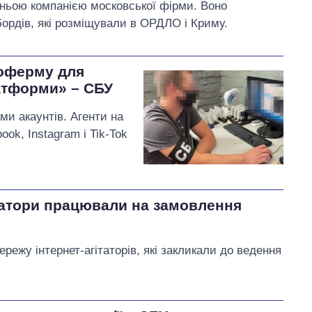
рньою компанією московської фірми. Воно
бордів, які розміщували в ОРДЛО і Криму.
тоферму для
атформи» – СБУ
ми акаунтів. Агенти на
k, Instagram і Tik-Tok
ітатори працювали на замовлення
ережу інтернет-агітаторів, які закликали до ведення