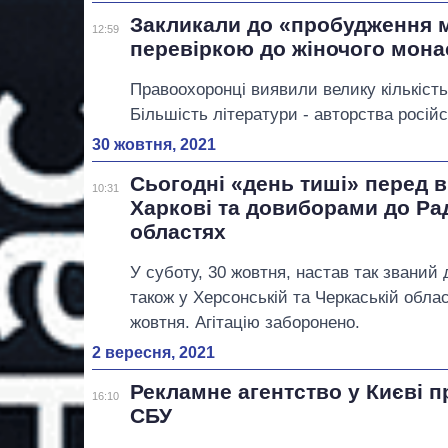
Закликали до «пробудження м
12:59
перевіркою до жіночого мона
Правоохоронці виявили велику кількість
Більшість літератури - авторства росій
30 жовтня, 2021
Сьогодні «день тиші» перед 
10:31
Харкові та довиборами до Ра
областях
У суботу, 30 жовтня, настав так званий 
також у Херсонській та Черкаській обл
жовтня. Агітацію заборонено.
2 вересня, 2021
Рекламне агентство у Києві 
16:10
СБУ