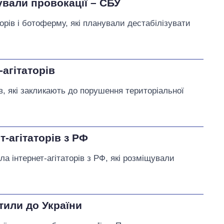
тували провокації – СБУ
рів і ботоферму, які планували дестабілізувати
агітаторів
в, які закликають до порушення територіальної
т-агітаторів з РФ
а інтернет-агітаторів з РФ, які розміщували
тили до України