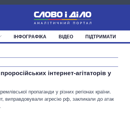
ІНФОГРАФІКА
ВІДЕО
ПІДТРИМАТИ
ІС
СТРІЧКА
ВЕРХОВНА РАДА
ПОДІЇ
СТАТТІ
КАБІНЕТ МІНІСТРІВ
ДУМКИ
ОГЛЯДИ
ГОЛОВИ ОБЛАДМІНІСТРА
ДАЙДЖЕСТИ
ПОЛІТИКА
ДЕПУТАТИ
ЕКОНОМІКА
КОМІТЕТИ
СУСПІЛЬСТВО
ФРАКЦІЇ
ОКРУГИ
СВІТ
Вісім масованих
проросійських інтернет-агітаторів у
ударів по Україні
за літо: Київ та
область стали
емлівської пропаганди у різних регіонах країни.
головною ціллю
, виправдовували агресію рф, закликали до атак
рф
.
Батенко Тарас Іванович