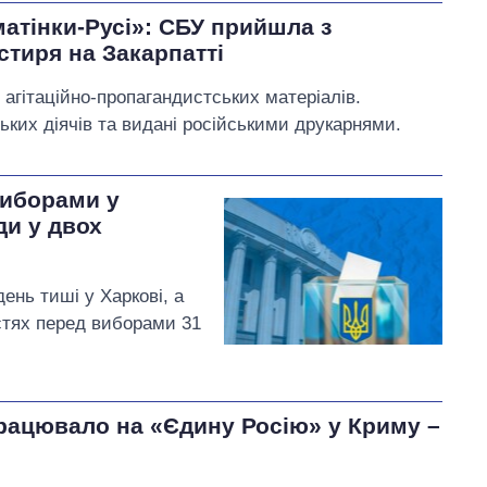
атінки-Русі»: СБУ прийшла з
стиря на Закарпатті
 агітаційно-пропагандистських матеріалів.
ських діячів та видані російськими друкарнями.
виборами у
ди у двох
день тиші у Харкові, а
астях перед виборами 31
працювало на «Єдину Росію» у Криму –