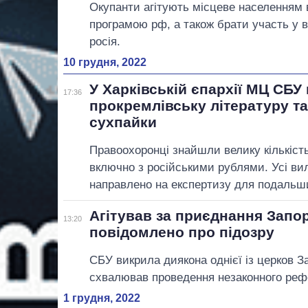
Окупанти агітують місцеве населенням 
програмою рф, а також брати участь у ви
росія.
10 грудня, 2022
У Харківській єпархії МЦ СБУ
17:36
прокремлівську літературу та
сухпайки
Правоохоронці знайшли велику кількість 
включно з російськими рублями. Усі ви
направлено на експертизу для подальш
Агітував за приєднання Запор
13:20
повідомлено про підозру
СБУ викрила диякона однієї із церков З
схвалював проведення незаконного реф
1 грудня, 2022