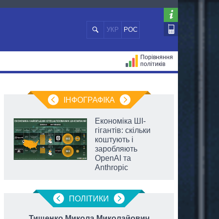
УКР
РОС
Порівняння
політиків
ЦІЙ
МЕРИ МІСТ
ВСІ ПЕРСОНИ
ІНФОГРАФІКА
Економіка ШІ-
гігантів: скільки
коштують і
заробляють
OpenAI та
Anthropic
ПОЛIТИКИ
Тищенко Микола Миколайович
Трет