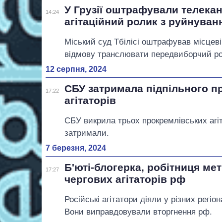
У Грузії оштрафували телека
14:24
агітаційний ролик з руйнуван
Міський суд Тбілісі оштрафував місцеві З
відмову транслювати передвиборчий роли
12 серпня, 2024
СБУ затримала підпільного пр
17:22
агітаторів
СБУ викрила трьох прокремлівських агіта
затримали.
7 березня, 2024
Б'юті-блогерка, робітниця ме
17:27
чергових агітаторів рф
Російські агітатори діяли у різних регіо
Вони виправдовували вторгнення рф.