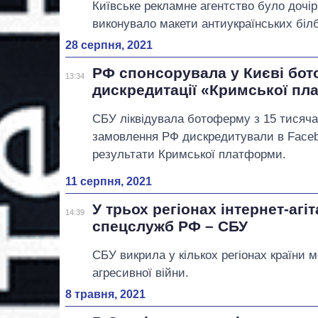
Київське рекламне агентство було дочі
виконувало макети антиукраїнських біл
28 серпня, 2021
РФ спонсорувала у Києві бо
13:34
дискредитації «Кримської пл
СБУ ліквідувала ботоферму з 15 тисяча
замовлення РФ дискредитували в Faceboo
результати Кримської платформи.
11 серпня, 2021
У трьох регіонах інтернет-аг
14:39
спецслужб РФ – СБУ
СБУ викрила у кількох регіонах країни м
агресивної війни.
8 травня, 2021