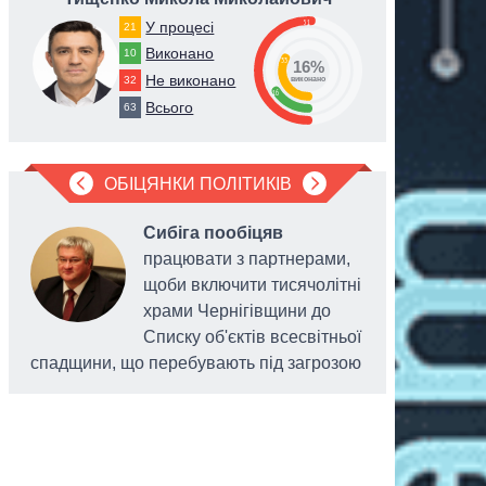
51
У процесі
21
Виконано
10
33
16%
Не виконано
32
виконано
16
Всього
63
ОБІЦЯНКИ ПОЛІТИКІВ
Сибіга пообіцяв
працювати з партнерами,
щоби включити тисячолітні
храми Чернігівщини до
Списку об'єктів всесвітньої
спадщини, що перебувають під загрозою