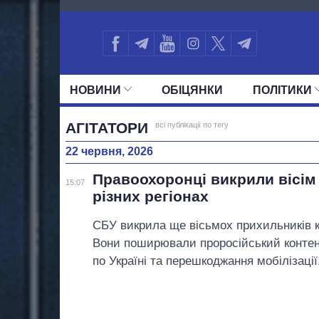
1841
НОВИНИ
ОБIЦЯНКИ
ПОЛIТИКИ
УСІ ПОЛІТИКИ
ПРЕЗИДЕНТ І ОФ
АГІТАТОРИ
всі публікації по тегу
22 червня, 2026
Правоохоронці викрили вісім 
15:07
різних регіонах
СБУ викрила ще вісьмох прихильників кр
Вони поширювали проросійський контент
по Україні та перешкоджання мобілізації