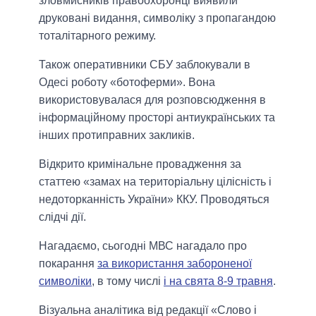
зловмисників правоохоронці виявили
друковані видання, символіку з пропагандою
тоталітарного режиму.
Також оперативники СБУ заблокували в
Одесі роботу «ботоферми». Вона
використовувалася для розповсюдження в
інформаційному просторі антиукраїнських та
інших протиправних закликів.
Відкрито кримінальне провадження за
статтею «замах на територіальну цілісність і
недоторканність України» ККУ. Проводяться
слідчі дії.
Нагадаємо, сьогодні МВС нагадало про
покарання
за використання забороненої
символіки
, в тому числі
і на свята 8-9 травня
.
Візуальна аналітика від редакції «Слово і