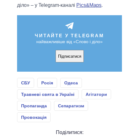
діло» – у Telegram-каналі
Pics&Maps
.
ЧИТАЙТЕ У TELEGRAM
найважливіше від «Слово і діло»
Підписатися
СБУ
Росія
Одеса
Травневі свята в Україні
Агітатори
Пропаганда
Сепаратизм
Провокація
Поділитися: