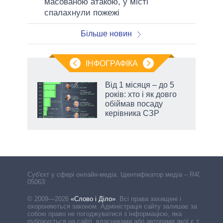
масованою атакою, у місті
спалахнули пожежі
Більше новин
ІНФОГРАФІКА
Від 1 місяця – до 5
ть
років: хто і як довго
обіймав посаду
керівника СЗР
Cуб'єкт у сфері онлайн-медіа. Ідентифікатор медіа – R40-
05063
© 2009—2026
«Слово і Діло»
.
Всі права захищені і
охороняються законом. Адміністрація сайту залишає за
собою право не погоджуватися з інформацією, яка
публікується на сайті, власниками або авторами якої є треті