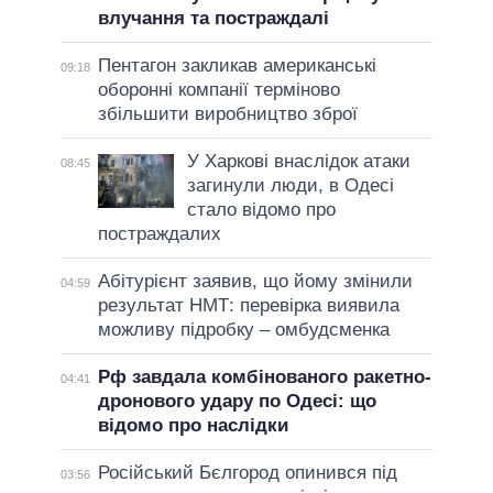
влучання та постраждалі
Пентагон закликав американські
09:18
оборонні компанії терміново
збільшити виробництво зброї
У Харкові внаслідок атаки
08:45
загинули люди, в Одесі
стало відомо про
постраждалих
Абітурієнт заявив, що йому змінили
04:59
результат НМТ: перевірка виявила
можливу підробку – омбудсменка
Рф завдала комбінованого ракетно-
04:41
дронового удару по Одесі: що
відомо про наслідки
Російський Бєлгород опинився під
03:56