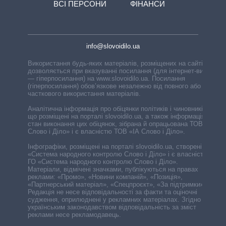
ВСІ ПЕРСОНИ
ФІНАНСИ
info@slovoidilo.ua
Використання будь-яких матеріалів, розміщених на сайті,
дозволяється при вказуванні посилання (для інтернет-видань
— гіперпосилання) на www.slovoidilo.ua. Посилання
(гіперпосилання) обов’язкове незалежно від повного або
часткового використання матеріалів.
Аналітична інформація про обіцянки політиків і чиновників,
що розміщені на порталі slovoidilo.ua, а також інформація про
стан виконання цих обіцянок, зібрана й опрацьована ТОВ «ІА
Слово і Діло» і є власністю ТОВ «ІА Слово і Діло».
Інфографіки, розміщені на порталі slovoidilo.ua, створені ГО
«Система народного контролю Слово і Діло» і є власністю
ГО «Система народного контролю Слово і Діло».
Матеріали, відмічені значками, публікуються на правах
реклами: «Промо», «Новини компаній», «Позиція»,
«Партнерський матеріал», «Спецпроєкт», «За підтримки».
Редакція не несе відповідальності за факти та оціночні
судження, оприлюднені у рекламних матеріалах. Згідно з
українським законодавством відповідальність за зміст
реклами несе рекламодавець.