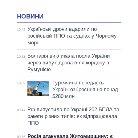
НОВИНИ
Українські дрони вдарили по
10:42
російській ППО та суднах у Чорному
морі
Болгарія викликала посла України
10:22
через вибух дрона біля кордону з
Румунією
Туреччина передасть
10:09
Україні озброєння на понад
$280 млн
Рф випустила по Україні 202 БПЛА та
09:44
ракети різних типів: як відпрацювала
ППО
Росія атакувала Житомирщину: є
09:36