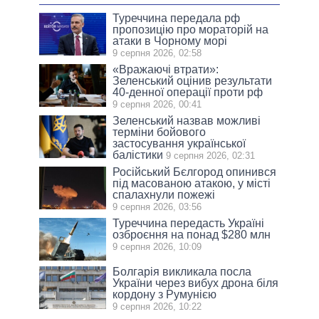
Туреччина передала рф
пропозицію про мораторій на
атаки в Чорному морі
9 серпня 2026, 02:58
«Вражаючі втрати»:
Зеленський оцінив результати
40-денної операції проти рф
9 серпня 2026, 00:41
Зеленський назвав можливі
терміни бойового
застосування української
балістики
9 серпня 2026, 02:31
Російський Бєлгород опинився
під масованою атакою, у місті
спалахнули пожежі
9 серпня 2026, 03:56
Туреччина передасть Україні
озброєння на понад $280 млн
9 серпня 2026, 10:09
Болгарія викликала посла
України через вибух дрона біля
кордону з Румунією
9 серпня 2026, 10:22