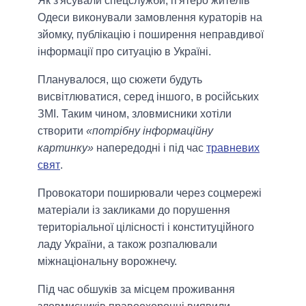
Як з'ясували спецслужби, п'ятеро жителів
Одеси виконували замовлення кураторів на
зйомку, публікацію і поширення неправдивої
інформації про ситуацію в Україні.
Планувалося, що сюжети будуть
висвітлюватися, серед іншого, в російських
ЗМІ. Таким чином, зловмисники хотіли
створити
«потрібну інформаційну
картинку»
напередодні і під час
травневих
свят
.
Провокатори поширювали через соцмережі
матеріали із закликами до порушення
територіальної цілісності і конституційного
ладу України, а також розпалювали
міжнаціональну ворожнечу.
Під час обшуків за місцем проживання