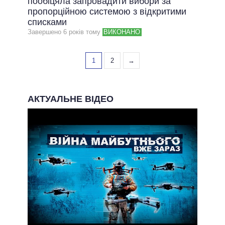
пообіцяла запровадити вибори за
пропорційною системою з відкритими
списками
Завершено 6 рокiв тому
ВИКОНАНО
1
2
→
АКТУАЛЬНЕ ВІДЕО