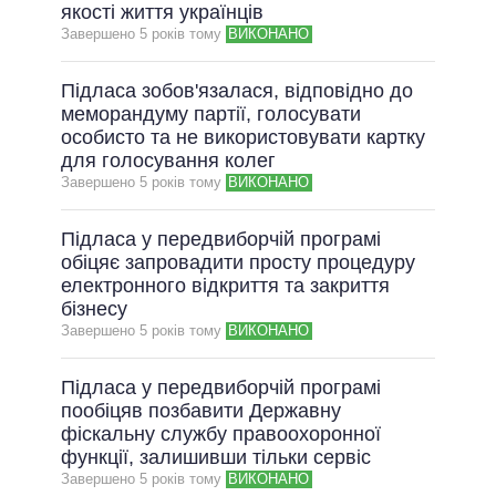
якості життя українців
Завершено 5 рокiв тому
ВИКОНАНО
Підласа зобов'язалася, відповідно до
меморандуму партії, голосувати
особисто та не використовувати картку
для голосування колег
Завершено 5 рокiв тому
ВИКОНАНО
Підласа у передвиборчій програмі
обіцяє запровадити просту процедуру
електронного відкриття та закриття
бізнесу
Завершено 5 рокiв тому
ВИКОНАНО
Підласа у передвиборчій програмі
пообіцяв позбавити Державну
фіскальну службу правоохоронної
функції, залишивши тільки сервіс
Завершено 5 рокiв тому
ВИКОНАНО