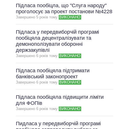
Підласа пообіцла, що "Слуга народу"
проголосує за проект постанови №4228
Завершено 5 рокiв тому
ВИКОНАНО
Підласа у передвиборчій програмі
пообіцяла децентралізувати та
демонополізувати оборонні
держзакупівлі
Завершено 6 рокiв тому
ВИКОНАНО
Підласа пообіцяла підтримати
банківський законопроект
Завершено 6 рокiв тому
ВИКОНАНО
Підласа пообіцяла підвищити ліміти
для ФОПів
Завершено 6 рокiв тому
ВИКОНАНО
Пидласа у передвиборчій програмі