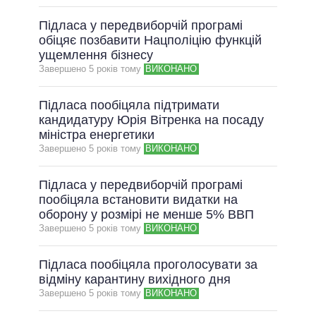
Підласа у передвиборчій програмі
обіцяє позбавити Нацполіцію функцій
ущемлення бізнесу
Завершено 5 рокiв тому
ВИКОНАНО
Підласа пообіцяла підтримати
кандидатуру Юрія Вітренка на посаду
міністра енергетики
Завершено 5 рокiв тому
ВИКОНАНО
Підласа у передвиборчій програмі
пообіцяла встановити видатки на
оборону у розмірі не менше 5% ВВП
Завершено 5 рокiв тому
ВИКОНАНО
Підласа пообіцяла проголосувати за
відміну карантину вихідного дня
Завершено 5 рокiв тому
ВИКОНАНО