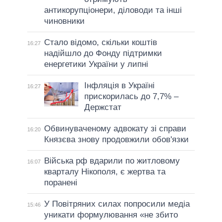
антикорупціонери, діловоди та інші
чиновники
Стало відомо, скільки коштів
16:27
надійшло до Фонду підтримки
енергетики України у липні
Інфляція в Україні
16:27
прискорилась до 7,7% –
Держстат
Обвинуваченому адвокату зі справи
16:20
Князєва знову продовжили обов'язки
Війська рф вдарили по житловому
16:07
кварталу Нікополя, є жертва та
поранені
У Повітряних силах попросили медіа
15:46
уникати формулювання «не збито