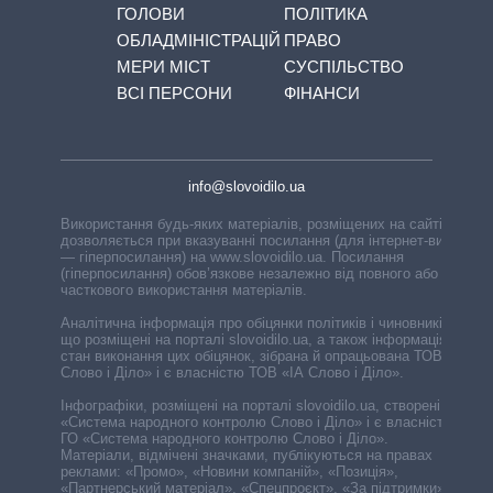
ГОЛОВИ
ПОЛІТИКА
ОБЛАДМІНІСТРАЦІЙ
ПРАВО
МЕРИ МІСТ
СУСПІЛЬСТВО
ВСІ ПЕРСОНИ
ФІНАНСИ
info@slovoidilo.ua
Використання будь-яких матеріалів, розміщених на сайті,
дозволяється при вказуванні посилання (для інтернет-видань
— гіперпосилання) на www.slovoidilo.ua. Посилання
(гіперпосилання) обов’язкове незалежно від повного або
часткового використання матеріалів.
Аналітична інформація про обіцянки політиків і чиновників,
що розміщені на порталі slovoidilo.ua, а також інформація про
стан виконання цих обіцянок, зібрана й опрацьована ТОВ «ІА
Слово і Діло» і є власністю ТОВ «ІА Слово і Діло».
Інфографіки, розміщені на порталі slovoidilo.ua, створені ГО
«Система народного контролю Слово і Діло» і є власністю
ГО «Система народного контролю Слово і Діло».
Матеріали, відмічені значками, публікуються на правах
реклами: «Промо», «Новини компаній», «Позиція»,
«Партнерський матеріал», «Спецпроєкт», «За підтримки».