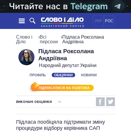
УКР
РОС
НОВИНИ
Слово і
›
Всі
›
Підласа Роксолана
Діло
персони
Андріївна
ОБIЦЯНКИ
СТРІЧКА
ПОЛІТИКА
Підласа Роксолана
Андріївна
ПОДІЇ
ЕКОНОМІКА
ПОЛIТИКИ
Народний депутат України
СТАТТІ
СУСПІЛЬСТВО
ІНФОГРАФІКА
ПРОФІЛЬ
ОБІЦЯНКИ
НОВИНИ
ДУМКИ
СВІТ
УСІ ПОЛІТИКИ
ОГЛЯДИ
ПРЕЗИДЕНТ І ОФІС
ВІДЕО
ПІДПИСАТИСЯ НА ПОЛІТИКА
ДАЙДЖЕСТИ
ВЕРХОВНА РАДА
ПІДТРИМАТИ
КАБІНЕТ МІНІСТРІВ
ВИКОНАНІ ОБІЦЯНКИ
ГОЛОВИ ОБЛАДМІНІСТРАЦІЙ
ВИКОНАНІ ОБІЦЯНКИ
ПОРІВНЯННЯ ПОЛІТИКІВ
МЕРИ МІСТ
Підласа пообіцяла підтримати зміну
НЕВИКОНАНІ ОБІЦЯНКИ
ВСІ ПЕРСОНИ
процедури відбору керівника САП