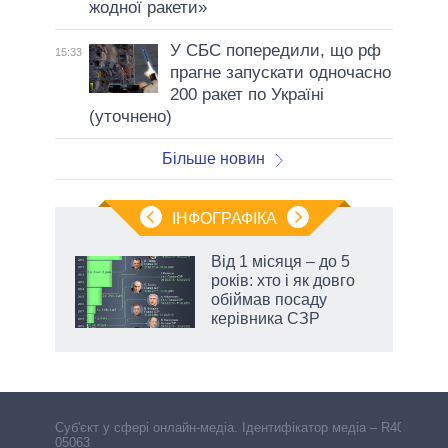
жодної ракети»
У СБС попередили, що рф
15:33
прагне запускати одночасно
200 ракет по Україні
(уточнено)
Більше новин
ІНФОГРАФІКА
жет
Від 1 місяця – до 5
років: хто і як довго
ків
обіймав посаду
керівника СЗР
Cуб'єкт у сфері онлайн-медіа. Ідентифікатор медіа – R40-
05063