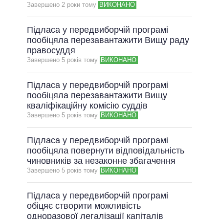
ОБІЦЯНКИ У ПРОЦЕСІ
Завершено 2 роки тому
ВИКОНАНО
ВСІ ОБІЦЯНКИ
Підласа у передвиборчій програмі
АРХІВНІ ОБІЦЯНКИ
пообіцяла перезавантажити Вищу раду
правосуддя
Завершено 5 рокiв тому
ВИКОНАНО
Підласа у передвиборчій програмі
пообіцяла перезавантажити Вищу
кваліфікаційну комісію суддів
Завершено 5 рокiв тому
ВИКОНАНО
Підласа у передвиборчій програмі
пообіцяла повернути відповідальність
чиновників за незаконне збагачення
Завершено 5 рокiв тому
ВИКОНАНО
Підласа у передвиборчій програмі
обіцяє створити можливість
одноразової легалізації капіталів