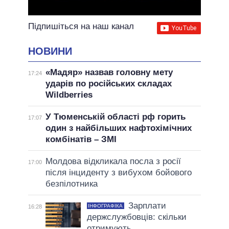
Підпишіться на наш канал
НОВИНИ
«Мадяр» назвав головну мету
17:24
ударів по російських складах
Wildberries
У Тюменській області рф горить
17:07
один з найбільших нафтохімічних
комбінатів – ЗМІ
Молдова відкликала посла з росії
17:00
після інциденту з вибухом бойового
безпілотника
Зарплати
ІНФОГРАФІКА
16:28
держслужбовців: скільки
отримують