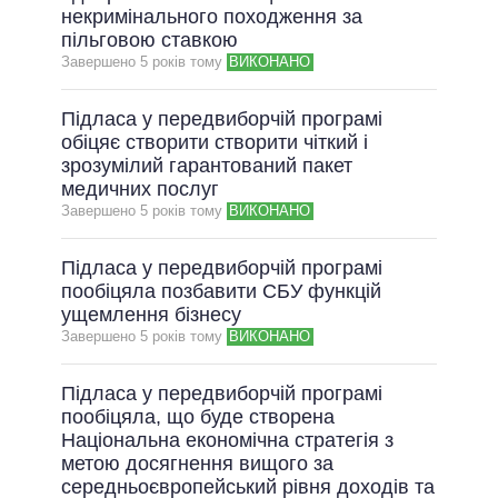
некримінального походження за
пільговою ставкою
Завершено 5 рокiв тому
ВИКОНАНО
Підласа у передвиборчій програмі
обіцяє створити створити чіткий і
зрозумілий гарантований пакет
медичних послуг
Завершено 5 рокiв тому
ВИКОНАНО
Підласа у передвиборчій програмі
пообіцяла позбавити СБУ функцій
ущемлення бізнесу
Завершено 5 рокiв тому
ВИКОНАНО
Підласа у передвиборчій програмі
пообіцяла, що буде створена
Національна економічна стратегія з
метою досягнення вищого за
середньоєвропейський рівня доходів та