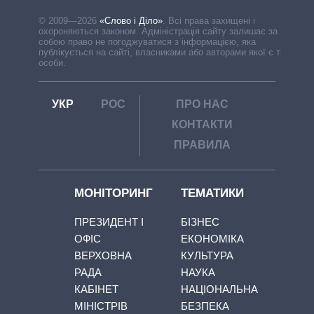
© 2009—2026
«Слово і Діло»
.
Всі права захищені і
охороняються законом. Адміністрація сайту залишає за
собою право не погоджуватися з інформацією, яка
публікується на сайті, власниками або авторами якої є треті
особи.
УКР
РОС
ПРО НАС
КОНТАКТИ
ПРАВИЛА
МОНІТОРИНГ
ТЕМАТИКИ
ПРЕЗИДЕНТ І
БІЗНЕС
ОФІС
ЕКОНОМІКА
ВЕРХОВНА
КУЛЬТУРА
РАДА
НАУКА
КАБІНЕТ
НАЦІОНАЛЬНА
МІНІСТРІВ
БЕЗПЕКА