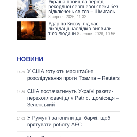
Україна пройшла період
рекордної серпневої спеки без
відключень світла – Шмигаль
8 серпня 2026, 11:32
Удар по Києву: під час
ліквідації наслідків виявили
тіло людини
8 серпня 2026, 10:56
НОВИНИ
У США готують масштабне
14:39
розслідування проти Трампа – Reuters
США постачатимуть Україні ракети-
14:39
перехоплювачі для Patriot щомісяця –
Зеленський
У Румунії затопили дві баржі, щоб
14:02
врятувати роботу АЕС