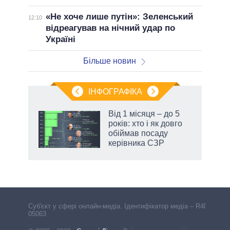
«Не хоче лише путін»: Зеленський
12:10
відреагував на нічний удар по
Україні
Більше новин
ІНФОГРАФІКА
жет
Від 1 місяця – до 5
років: хто і як довго
ків
обіймав посаду
керівника СЗР
аспі
Cуб'єкт у сфері онлайн-медіа. Ідентифікатор медіа – R40-
05063