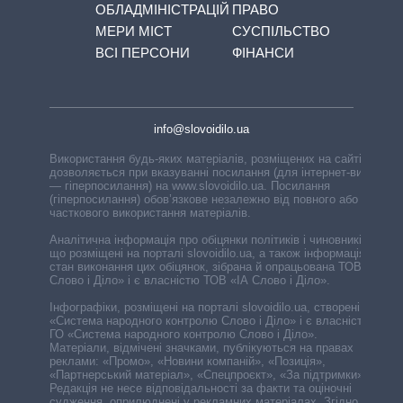
ОБЛАДМІНІСТРАЦІЙ
ПРАВО
МЕРИ МІСТ
СУСПІЛЬСТВО
ВСІ ПЕРСОНИ
ФІНАНСИ
info@slovoidilo.ua
Використання будь-яких матеріалів, розміщених на сайті,
дозволяється при вказуванні посилання (для інтернет-видань
— гіперпосилання) на www.slovoidilo.ua. Посилання
(гіперпосилання) обов’язкове незалежно від повного або
часткового використання матеріалів.
Аналітична інформація про обіцянки політиків і чиновників,
що розміщені на порталі slovoidilo.ua, а також інформація про
стан виконання цих обіцянок, зібрана й опрацьована ТОВ «ІА
Слово і Діло» і є власністю ТОВ «ІА Слово і Діло».
Інфографіки, розміщені на порталі slovoidilo.ua, створені ГО
«Система народного контролю Слово і Діло» і є власністю
ГО «Система народного контролю Слово і Діло».
Матеріали, відмічені значками, публікуються на правах
реклами: «Промо», «Новини компаній», «Позиція»,
«Партнерський матеріал», «Спецпроєкт», «За підтримки».
Редакція не несе відповідальності за факти та оціночні
судження, оприлюднені у рекламних матеріалах. Згідно з