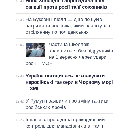
Нова Зеландія запровадила нові
13:49
санкції проти росії та її союзників
На Буковині після 11 днів пошуків
13:36
затримали чоловіка, який влаштував
стрілянину по поліцейських
Частина школярів
13:06
залишиться без підручників
на 1 вересня через удари
росії – МОН
Україна погодилась не атакувати
12:46
неросійські танкери в Чорному морі
– ЗМІ
У Румунії заявили про зміну тактики
12:42
російських дронів
Іспанія запровадила прикордонний
12:26
контроль для мандрівників з Італії