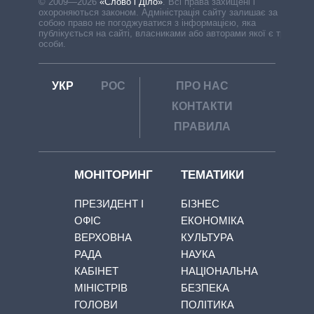
© 2009—2026
«Слово і Діло»
.
Всі права захищені і
охороняються законом. Адміністрація сайту залишає за
собою право не погоджуватися з інформацією, яка
публікується на сайті, власниками або авторами якої є треті
особи.
УКР
РОС
ПРО НАС
КОНТАКТИ
ПРАВИЛА
МОНІТОРИНГ
ТЕМАТИКИ
ПРЕЗИДЕНТ І
БІЗНЕС
ОФІС
ЕКОНОМІКА
ВЕРХОВНА
КУЛЬТУРА
РАДА
НАУКА
КАБІНЕТ
НАЦІОНАЛЬНА
МІНІСТРІВ
БЕЗПЕКА
ГОЛОВИ
ПОЛІТИКА