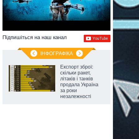
Підпишіться на наш канал
ІНФОГРАФІКА
Експорт зброї:
скільки ракет,
літаків і танків
продала Україна
за роки
незалежності