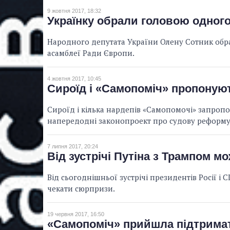
9 жовтня 2017, 18:32
Українку обрали головою одног
Народного депутата України Олену Сотник обр
асамблеї Ради Європи.
4 жовтня 2017, 10:45
Сироїд і «Самопоміч» пропоную
Сироїд і кілька нардепів «Самопомочі» запроп
напередодні законопроект про судову реформу
7 липня 2017, 20:24
Від зустрічі Путіна з Трампом м
Від сьогоднішньої зустрічі президентів Росії 
чекати сюрпризи.
19 червня 2017, 16:50
«Самопоміч» прийшла підтрима