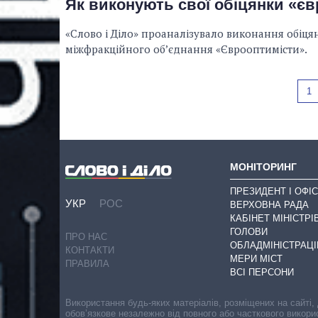
Як виконують свої обіцянки «є
«Слово і Діло» проаналізувало виконання обі
міжфракційного об’єднання «Єврооптимісти».
1
МОНІТОРИНГ
ПРЕЗИДЕНТ І ОФІС
УКР
РОС
ВЕРХОВНА РАДА
КАБІНЕТ МІНІСТРІ
ГОЛОВИ
ПРО НАС
ОБЛАДМІНІСТРАЦІ
КОНТАКТИ
МЕРИ МІСТ
ПРАВИЛА
ВСІ ПЕРСОНИ
Використання будь-яких матеріалів, розміщених на сайті,
обов’язкове незалежно від повного або часткового викори