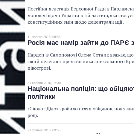
Постійна делегація Верховної Ради в Парламен
доповіді щодо України в тій частині, яка стосує
конституційних змін щодо децентралізації.
11 жовтня 2016, 08:36
Росія має намір зайти до ПАРЄ 
Нардеп із Самопомочі Олена Сотник вважає, що
своїй делегації представника анексованого Кр
півострові.
31 серпня 2016, 07:30
Національна поліція: що обіцяю
політики
«Слово і Діло» зробило огляд обіцянок, пов'язан
році.
21 травня 2016, 09:55