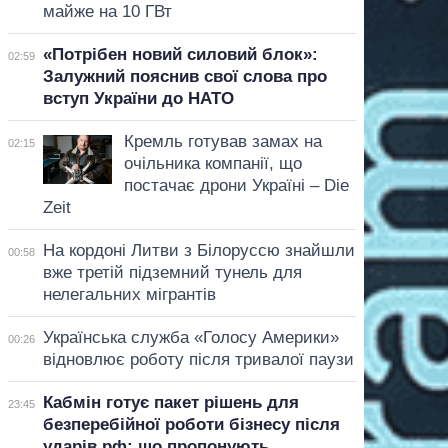
майже на 10 ГВт
«Потрібен новий силовий блок»:
02:59
Залужний пояснив свої слова про
вступ України до НАТО
Кремль готував замах на
02:15
очільника компанії, що
постачає дрони Україні – Die
Zeit
На кордоні Литви з Білоруссю знайшли
00:58
вже третій підземний тунель для
нелегальних мігрантів
Українська служба «Голосу Америки»
00:26
відновлює роботу після тривалої паузи
Кабмін готує пакет рішень для
23:45
безперебійної роботи бізнесу після
ударів рф: що пропонують