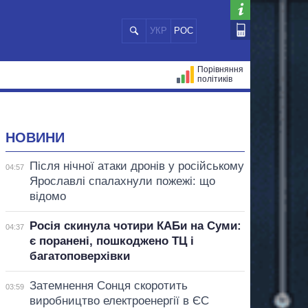
УКР
РОС
Порівняння
політиків
ЦІЙ
МЕРИ МІСТ
ВСІ ПЕРСОНИ
НОВИНИ
Після нічної атаки дронів у російському
04:57
Ярославлі спалахнули пожежі: що
відомо
Росія скинула чотири КАБи на Суми:
04:37
є поранені, пошкоджено ТЦ і
багатоповерхівки
Затемнення Сонця скоротить
03:59
виробництво електроенергії в ЄС