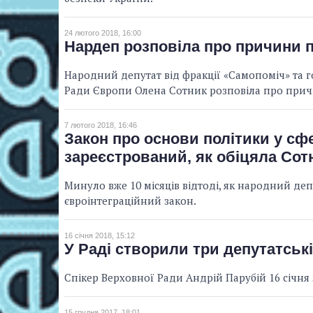
24 лютого 2018, 16:00
Нардеп розповіла про причини 
Народний депутат від фракції «Самопоміч» та 
Ради Європи Олена Сотник розповіла про причи
7 лютого 2018, 16:46
Закон про основи політики у сфер
зареєстрований, як обіцяла Сот
Минуло вже 10 місяців відтоді, як народний де
євроінтеграційний закон.
16 січня 2018, 15:12
У Раді створили три депутатськ
Спікер Верховної Ради Андрій Парубій 16 січня
15 грудня 2017, 18:01