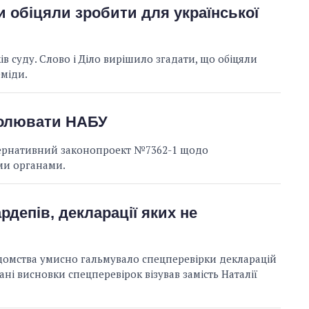
 обіцяли зробити для української
ів суду. Слово і Діло вирішило згадати, що обіцяли
еміди.
ролювати НАБУ
Скільки картоплі
ьтернативний законопроект №7362-1 щодо
вирощували в
ми органами.
Україні до і під час
великої війни
депів, декларації яких не
ідомства умисно гальмувало спецперевірки декларацій
ні висновки спецперевірок візував замість Наталії