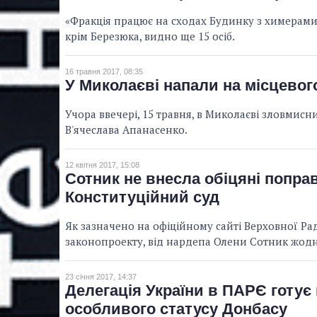
«Фракція працює на сходах Будинку з химерами»
крім Березюка, видно ще 15 осіб.
16 травня 2017, 08:35
У Миколаєві напали на місцевог
Учора ввечері, 15 травня, в Миколаєві зловмис
В'ячеслава Апанасенко.
12 квітня 2017, 15:08
Сотник не внесла обіцяні попра
Конституційний суд
Як зазначено на офіційному сайті Верховної Ра
законопроекту, від нардепа Олени Сотник жодн
23 січня 2017, 14:37
Делегація України в ПАРЄ готує
особливого статусу Донбасу