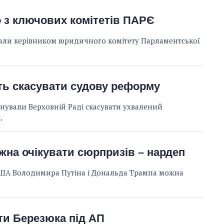
о з ключових комітетів ПАРЄ
али керівником юридичного комітету Парламентської
ть скасувати судову реформу
онували Верховній Раді скасувати ухвалений
.
ожна очікувати сюрпризів – нардеп
і США Володимира Путіна і Дональда Трампа можна
ти Березюка під АП