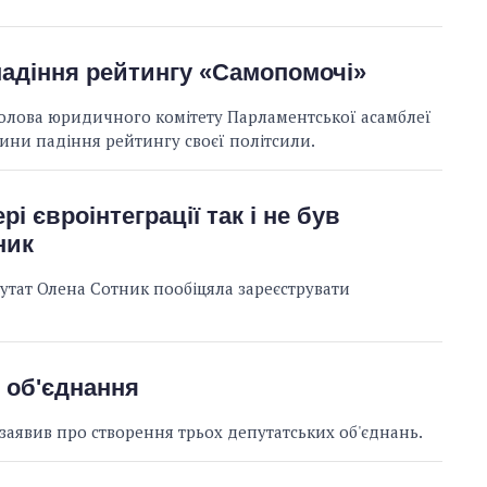
падіння рейтингу «Самопомочі»
голова юридичного комітету Парламентської асамблеї
ни падіння рейтингу своєї політсили.
і євроінтеграції так і не був
ник
путат Олена Сотник пообіцяла зареєструвати
і об'єднання
 заявив про створення трьох депутатських об'єднань.