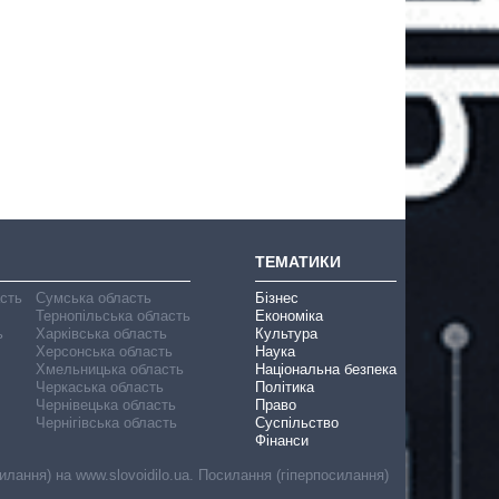
ТЕМАТИКИ
асть
Сумська область
Бізнес
Тернопільська область
Економіка
ь
Харківська область
Культура
Херсонська область
Наука
Хмельницька область
Національна безпека
Черкаська область
Політика
Чернівецька область
Право
Чернігівська область
Суспільство
Фінанси
лання) на www.slovoidilo.ua. Посилання (гіперпосилання)