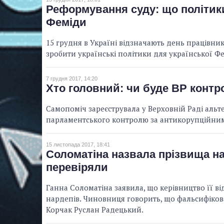
Реформування суду: що політики
Феміди
15 грудня в Україні відзначають день працівник
зробити українські політики для української Ф
7 грудня 2017, 14:20
Хто головний: чи буде ВР конт
Самопоміч зареєструвала у Верховній Раді ал
парламентського контролю за антикорупційни
15 листопада 2017, 18:41
Соломатіна назвала прізвища нар
перевіряли
Ганна Соломатіна заявила, що керівництво її в
нардепів. Чиновниця говорить, що фальсифікова
Корчак Руслан Радецький.