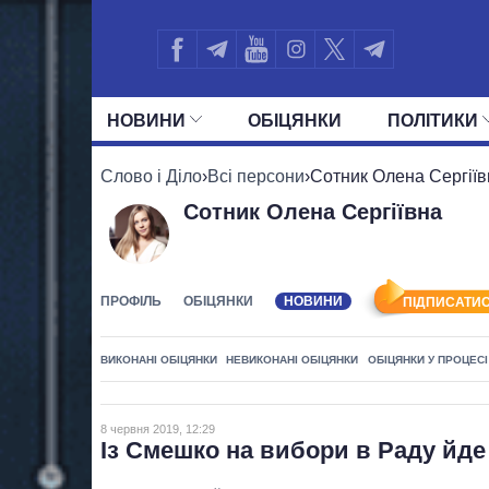
НОВИНИ
ОБIЦЯНКИ
ПОЛIТИКИ
УСІ ПОЛІТИКИ
ПРЕЗИДЕНТ І ОФ
Слово і Діло
›
Всі персони
›
Сотник Олена Сергіїв
Сотник Олена Сергіївна
ПРОФІЛЬ
ОБІЦЯНКИ
НОВИНИ
ПІДПИСАТИС
ВИКОНАНІ ОБІЦЯНКИ
НЕВИКОНАНІ ОБІЦЯНКИ
ОБІЦЯНКИ У ПРОЦЕСІ
8 червня 2019, 12:29
Із Смешко на вибори в Раду йде