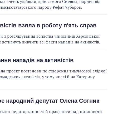
ла і честь увійшли, крім самого Смешка, нардеп від
имськотатарського народу Рефат Чубаров.
вістів взяла в роботу п'ять справ
ії з розслідування вбивства чиновниці Херсонської
встигнуть вивчити всі факти нападів на активістів.
ння нападів на активістів
мала проект постанови по створення тимчасової слідчої
омадських активістів, у тому числі й на Катерину
ює народний депутат Олена Сотник
тської недоторканності й працювати над питаннями