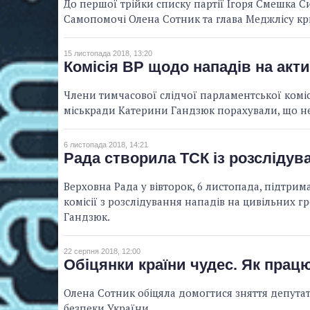
До першої трійки списку партії Ігоря Смешка Си
Самопомочі Олена Сотник та глава Меджлісу кр
15 листопада 2018, 13:20
Комісія ВР щодо нападів на акти
Члени тимчасової слідчої парламентської коміс
міськради Катерини Гандзюк порахували, що не 
6 листопада 2018, 14:21
Рада створила ТСК із розслідува
Верховна Рада у вівторок, 6 листопада, підтри
комісії з розслідування нападів на цивільних гр
Гандзюк.
22 серпня 2018, 12:00
Обіцянки країни чудес. Як прац
Олена Сотник обіцяла домогтися зняття депута
безпеки України.