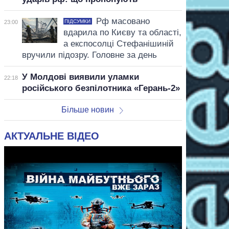
Рф масовано
ПІДСУМКИ
23:00
вдарила по Києву та області,
а експосолці Стефанішиній
вручили підозру. Головне за день
У Молдові виявили уламки
22:18
російського безпілотника «Герань-2»
Більше новин
АКТУАЛЬНЕ ВІДЕО