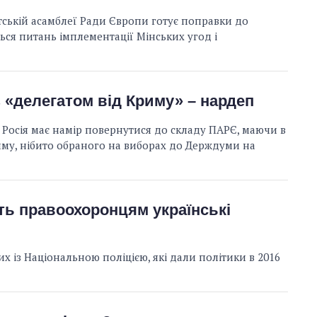
тській асамблеї Ради Європи готує поправки до
ться питань імплементації Мінських угод і
з «делегатом від Криму» – нардеп
 Росія має намір повернутися до складу ПАРЄ, маючи в
иму, нібито обраного на виборах до Держдуми на
ть правоохоронцям українські
их із Національною поліцією, які дали політики в 2016