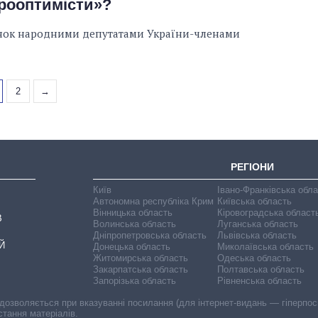
врооптимісти»?
цянок народними депутатами України-членами
2
→
РЕГІОНИ
Київ
Івано-Франківська обл
Автономна республіка Крим
Київська область
Вінницька область
Кіровоградська област
В
Волинська область
Луганська область
Дніпропетровська область
Львівська область
Й
Донецька область
Миколаївська область
Житомирська область
Одеська область
Закарпатська область
Полтавська область
Запорізька область
Рівненська область
 дозволяється при вказуванні посилання (для інтернет-видань — гіперпоси
стання матеріалів.