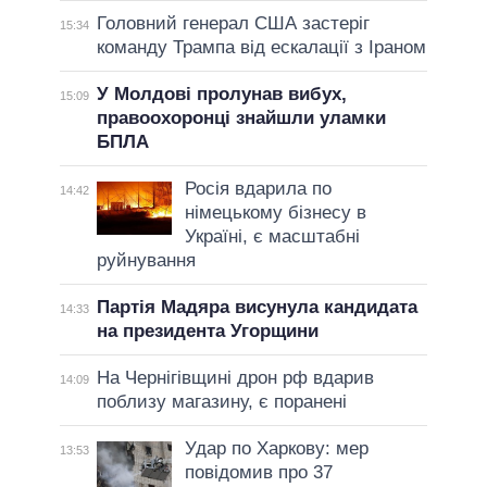
Головний генерал США застеріг
15:34
команду Трампа від ескалації з Іраном
У Молдові пролунав вибух,
15:09
правоохоронці знайшли уламки
БПЛА
Росія вдарила по
14:42
німецькому бізнесу в
Україні, є масштабні
руйнування
Партія Мадяра висунула кандидата
14:33
на президента Угорщини
На Чернігівщині дрон рф вдарив
14:09
поблизу магазину, є поранені
Удар по Харкову: мер
13:53
повідомив про 37