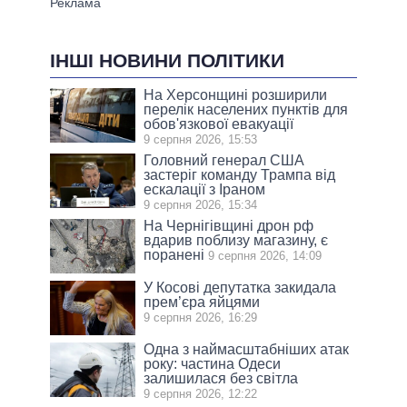
ІНШІ НОВИНИ ПОЛІТИКИ
На Херсонщині розширили
перелік населених пунктів для
обов'язкової евакуації
9 серпня 2026, 15:53
Головний генерал США
застеріг команду Трампа від
ескалації з Іраном
9 серпня 2026, 15:34
На Чернігівщині дрон рф
вдарив поблизу магазину, є
поранені
9 серпня 2026, 14:09
У Косові депутатка закидала
прем’єра яйцями
9 серпня 2026, 16:29
Одна з наймасштабніших атак
року: частина Одеси
залишилася без світла
9 серпня 2026, 12:22