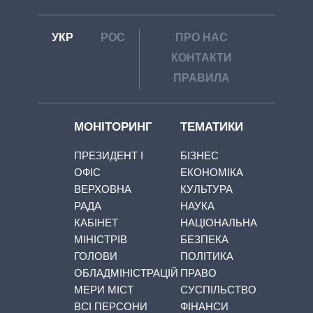
УКР
РОС
ПРО НАС
КОНТАКТИ
ПРАВИЛА
МОНІТОРИНГ
ТЕМАТИКИ
ПРЕЗИДЕНТ І
БІЗНЕС
ОФІС
ЕКОНОМІКА
ВЕРХОВНА
КУЛЬТУРА
РАДА
НАУКА
КАБІНЕТ
НАЦІОНАЛЬНА
МІНІСТРІВ
БЕЗПЕКА
ГОЛОВИ
ПОЛІТИКА
ОБЛАДМІНІСТРАЦІЙ
ПРАВО
МЕРИ МІСТ
СУСПІЛЬСТВО
ВСІ ПЕРСОНИ
ФІНАНСИ