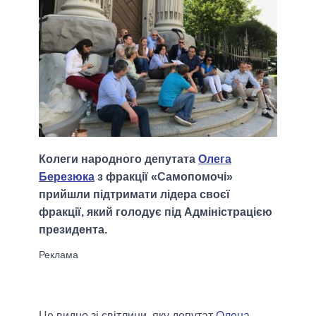
Колеги народного депутата
Олега
Березюка
з фракції «Самопомочі»
прийшли підтримати лідера своєї
фракції, який голодує під Адміністрацією
президента.
Це видно зі світлини, яку депутат
Олена