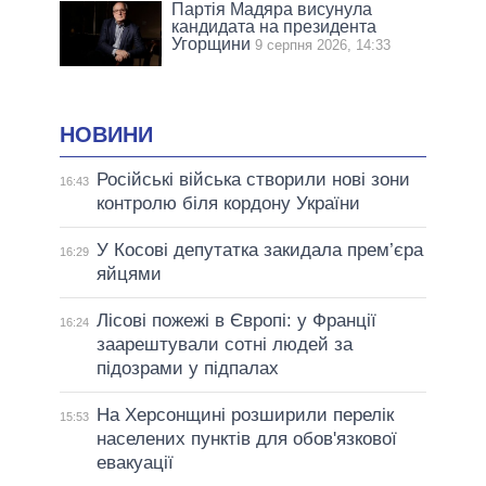
Партія Мадяра висунула
кандидата на президента
Угорщини
9 серпня 2026, 14:33
НОВИНИ
Російські війська створили нові зони
16:43
контролю біля кордону України
У Косові депутатка закидала прем’єра
16:29
яйцями
Лісові пожежі в Європі: у Франції
16:24
заарештували сотні людей за
підозрами у підпалах
На Херсонщині розширили перелік
15:53
населених пунктів для обов'язкової
евакуації