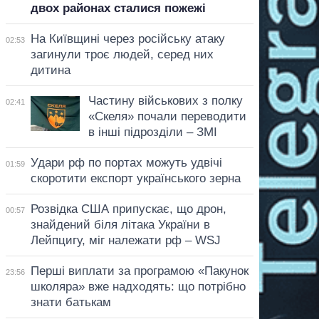
двох районах сталися пожежі
На Київщині через російську атаку
02:53
загинули троє людей, серед них
дитина
Частину військових з полку
02:41
«Скеля» почали переводити
в інші підрозділи – ЗМІ
Удари рф по портах можуть удвічі
01:59
скоротити експорт українського зерна
Розвідка США припускає, що дрон,
00:57
знайдений біля літака України в
Лейпцигу, міг належати рф – WSJ
Перші виплати за програмою «Пакунок
23:56
школяра» вже надходять: що потрібно
знати батькам