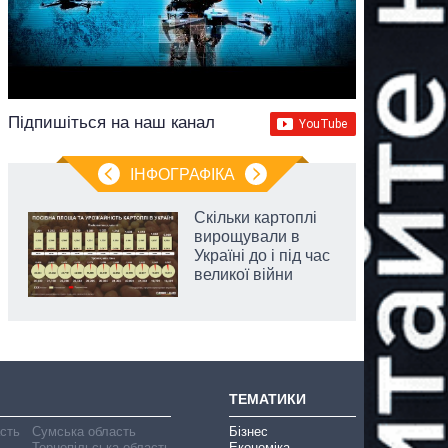
Підпишіться на наш канал
ІНФОГРАФІКА
Скільки картоплі
вирощували в
Україні до і під час
великої війни
ТЕМАТИКИ
асть
Сумська область
Бізнес
Тернопільська область
Економіка