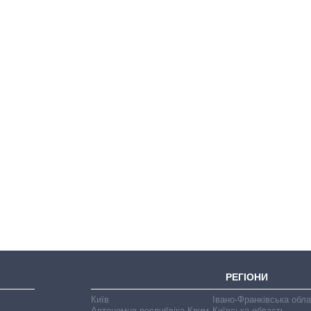
Як за 10 років
змінилася кількість
вступників на
бакалаврат,
магістратуру та
аспірантуру
РЕГІОНИ
Київ
Івано-Франківська обл
Автономна республіка Крим
Київська область