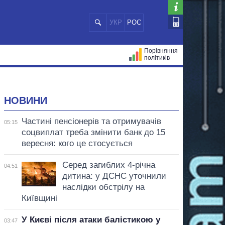
УКР
РОС
Порівняння
політиків
ЦІЙ
МЕРИ МІСТ
ВСІ ПЕРСОНИ
НОВИНИ
Частині пенсіонерів та отримувачів
05:15
соцвиплат треба змінити банк до 15
вересня: кого це стосується
Серед загиблих 4-річна
04:51
дитина: у ДСНС уточнили
наслідки обстрілу на
Київщині
У Києві після атаки балістикою у
03:47