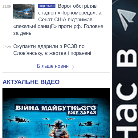
Ворог обстріляв
ПІДСУМКИ
23:09
стадіон «Чорноморець», а
Сенат США підтримав
«пекельні санкції» проти рф. Головне
за день
Окупанти вдарили з РСЗВ по
22:29
Слов'янську, є жертва і поранені
Більше новин
АКТУАЛЬНЕ ВІДЕО