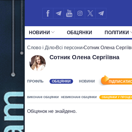
НОВИНИ
ОБIЦЯНКИ
ПОЛIТИКИ
УСІ ПОЛІТИКИ
ПРЕЗИДЕНТ І ОФ
Слово і Діло
›
Всі персони
›
Сотник Олена Сергіїв
Сотник Олена Сергіївна
ПРОФІЛЬ
ОБІЦЯНКИ
НОВИНИ
ПІДПИСАТИС
ВИКОНАНІ ОБІЦЯНКИ
НЕВИКОНАНІ ОБІЦЯНКИ
ОБІЦЯНКИ У ПРОЦЕ
Обіцянок не знайдено.