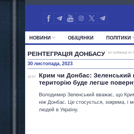
1144
НОВИНИ
ОБIЦЯНКИ
ПОЛIТИКИ
УСІ ПОЛІТИКИ
ПРЕЗИДЕНТ І ОФ
РЕІНТЕГРАЦІЯ ДОНБАСУ
всі публікації по 
30 листопада, 2023
Крим чи Донбас: Зеленський в
10:57
територію буде легше поверн
Володимир Зеленський вважає, що Кри
ніж Донбас. Це стосується, зокрема, і 
людей в Україну.