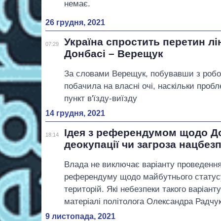
немає.
26 грудня, 2021
Україна спростить перетин лі
07:29
Донбасі – Верещук
За словами Верещук, побувавши з робоч
побачила на власні очі, наскільки проб
пункт в'їзду-виїзду
14 грудня, 2021
Ідея з референдумом щодо До
18:14
деокупації чи загроза нацбезп
Влада не виключає варіанту проведення
референдуму щодо майбутнього статус
територій. Які небезпеки такого варіанту
матеріалі політолога Олександра Радчук
9 листопада, 2021