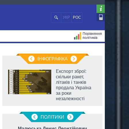
УКР
РОС
Порівняння
політиків
ЦІЙ
МЕРИ МІСТ
ВСІ ПЕРСОНИ
ІНФОГРАФІКА
Експорт зброї:
скільки ракет,
літаків і танків
продала Україна
за роки
незалежності
ПОЛIТИКИ
Малюська Денис Леонтійович
Жел