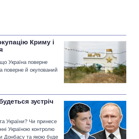
окупацію Криму і
я
 що Україна поверне
а поверне й окупований
дбудеться зустріч
 та України? Чи принесе
енні Україною контролю
и Донбасу та якою буде