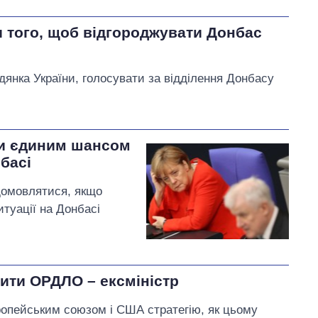
 того, щоб відгороджувати Донбас
дянка України, голосувати за відділення Донбасу
ди єдиним шансом
басі
домовлятися, якщо
туації на Донбасі
тити ОРДЛО – ексміністр
ропейським союзом і США стратегію, як цьому