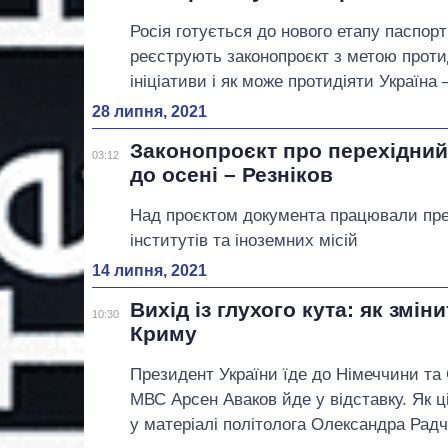
Росія готується до нового етапу паспор
реєструють законопроєкт з метою протид
ініціативи і як може протидіяти Україна
28 липня, 2021
Законопроєкт про перехідний
03:12
до осені – Резніков
Над проєктом документа працювали пре
інститутів та іноземних місій
14 липня, 2021
Вихід із глухого кута: як змін
10:30
Криму
Президент України їде до Німеччини та
МВС Арсен Аваков йде у відставку. Як ц
у матеріалі політолога Олександра Радч