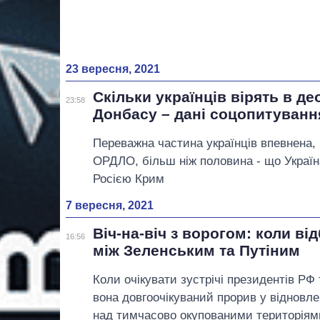
23 вересня, 2021
Скільки українців вірять в де
23:58
Донбасу – дані соцопитуванн
Переважна частина українців впевнена,
ОРДЛО, більш ніж половина - що Україн
Росією Крим
7 вересня, 2021
Віч-на-віч з ворогом: коли ві
16:56
між Зеленським та Путіним
Коли очікувати зустрічі президентів РФ
вона довгоочікуваний прорив у відновл
над тимчасово окупованими територіям