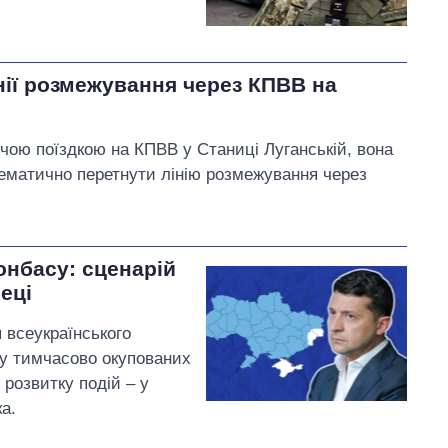
нії розмежування через КПВВ на
ою поїздкою на КПВВ у Станиці Луганській, вона
лематично перетнути лінію розмежування через
нбасу: сценарій
еці
 всеукраїнського
у тимчасово окупованих
 розвитку подій – у
а.