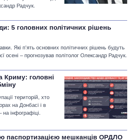
ксандр Радчук.
ди: 5 головних політичних рішень
авки. Які п’ять основних політичних рішень будуть
єї осені – прогнозував політолог Олександр Радчук.
а Криму: головні
бміну
пації територій, хто
рах на Донбасі і в
 на інфографіці.
кою паспортизацією мешканців ОРДЛО