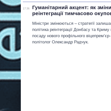
Гуманітарний акцент: як змін
17:36
реінтеграції тимчасово окупо
Міністри змінюються – стратегії залиш
політика реінтеграції Донбасу та Криму
посаду нового профільного віцепрем’єр-
політолог Олександр Радчук.