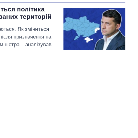
иться політика
ваних територій
аються. Як зміниться
 після призначення на
міністра – аналізував