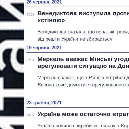
26 червня, 2021
Венедиктова виступила проти
00:59
«стіною»
Венедиктова сказала, що вона, як грома
від решти України не збирається
19 червня, 2021
Меркель вважає Мінські уго
02:54
врегулювати ситуацію на Дон
Меркель вважає, що з Росією потрібно 
Європа хоче домогтися врегулювання си
23 травня, 2021
Україна може остаточно втра
00:57
Україна повинна виробити спільну з Єв