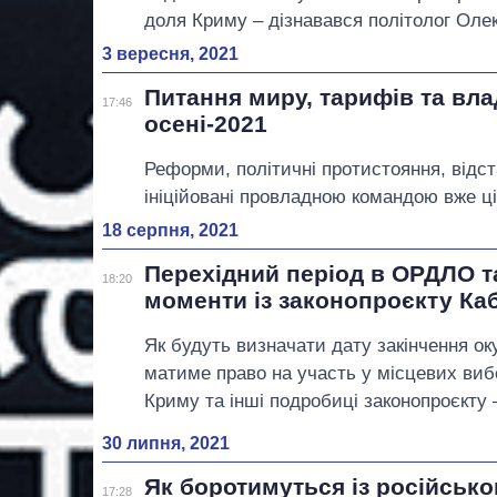
доля Криму – дізнавався політолог Оле
3 вересня, 2021
Питання миру, тарифів та вла
17:46
осені-2021
Реформи, політичні протистояння, відст
ініційовані провладною командою вже ці
18 серпня, 2021
Перехідний період в ОРДЛО т
18:20
моменти із законопроєкту Ка
Як будуть визначати дату закінчення оку
матиме право на участь у місцевих вибо
Криму та інші подробиці законопроєкту –
30 липня, 2021
Як боротимуться із російсь
17:28