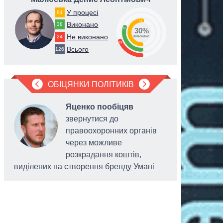
У процесі
64
51
Виконано
38
30
30%
Не виконано
24
виконано
19
Всього
126
ОБІЦЯНКИ ПОЛІТИКІВ
Яценко пообіцяв
звернутися до
правоохоронних органів
через можливе
розкрадання коштів,
виділених на створення бренду Умані