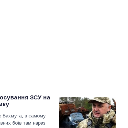
У процесі
0
33
Виконано
67
217
67%
Не виконано
105
виконано
0
Всього
322
Яценко пообіцяв
, що
найближчим часом подасть
позовну заяву до суду
щодо підвищення тарифів
на воду в Умані
росування ЗСУ на
мку
х Бахмута, в самому
ивних боїв там наразі