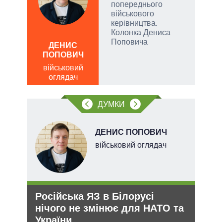
попереднього
військового
и,
керівництва.
Колонка Дениса
Д
Поповича
ПО
ДЕНИС
ів:
ПОПОВИЧ
ві
о
військовий
тів
оглядач
вих
ДУМКИ
.
ДЕНИС ПОПОВИЧ
військовий оглядач
Російська ЯЗ в Білорусі
Зая
нічого не змінює для НАТО та
яде
України
міг