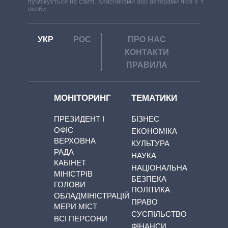
публікується на сайті, власниками або авторами якої є треті
особи.
УКР
РОС
ПРО НАС
КОНТАКТИ
ПРАВИЛА
МОНІТОРИНГ
ТЕМАТИКИ
ПРЕЗИДЕНТ І
БІЗНЕС
ОФІС
ЕКОНОМІКА
ВЕРХОВНА
КУЛЬТУРА
РАДА
НАУКА
КАБІНЕТ
НАЦІОНАЛЬНА
МІНІСТРІВ
БЕЗПЕКА
ГОЛОВИ
ПОЛІТИКА
ОБЛАДМІНІСТРАЦІЙ
ПРАВО
МЕРИ МІСТ
СУСПІЛЬСТВО
ВСІ ПЕРСОНИ
ФІНАНСИ