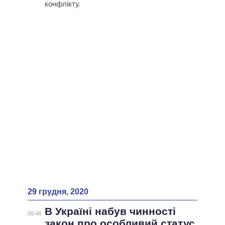
ВСІ ПЕРСОНИ
конфлікту.
29 грудня, 2020
В Україні набув чинності
09:48
закон про особливий статус