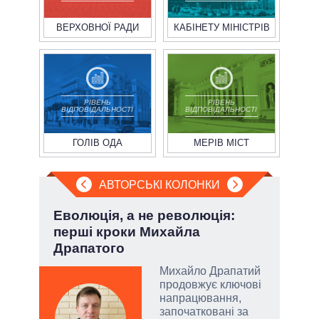
ВЕРХОВНОЇ РАДИ
КАБІНЕТУ МІНІСТРІВ
РІВЕНЬ
РІВЕНЬ
ВІДПОВІДАЛЬНОСТІ
ВІДПОВІДАЛЬНОСТІ
ГОЛІВ ОДА
МЕРІВ МІСТ
АВТОРСЬКІ КОЛОНКИ
ва
Еволюція, а не революція:
При
?
перші кроки Михайла
під
Драпатого
РНБО
Михайло Драпатий
і»,
продовжує ключові
напрацювання,
започатковані за