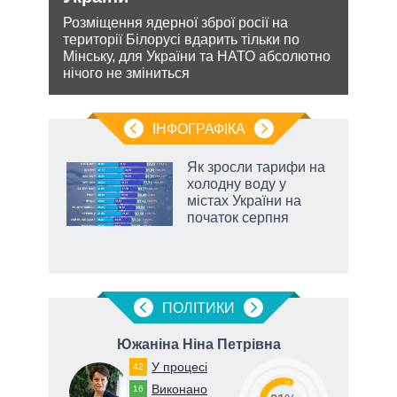
и з
Розміщення ядерної зброї росії на
Біло
же
території Білорусі вдарить тільки по
ядер
Мінську, для України та НАТО абсолютно
виріш
нічого не зміниться
війну
ІНФОГРАФІКА
Як зросли тарифи на
ть
холодну воду у
містах України на
початок серпня
ПОЛIТИКИ
ич
Южаніна Ніна Петрівна
У процесі
42
55
Виконано
16