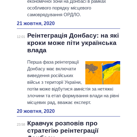
економічної зони на Донбасі в рамках
особливого порядку місцевого
самоврядування ОРДЛО.
21 жовтня, 2020
Реінтеграція Донбасу: на які
12:01
кроки може піти українська
влада
Перша фаза реінтеграції
Донбасу має включати
виведення російських
військ з території України,
потім може відбутися амністія за нетяжкі
злочини та етап формування влади на рівні
місцевих рад, вважає експерт.
20 жовтня, 2020
Кравчук розповів про
23:58
стратегію реінтеграції