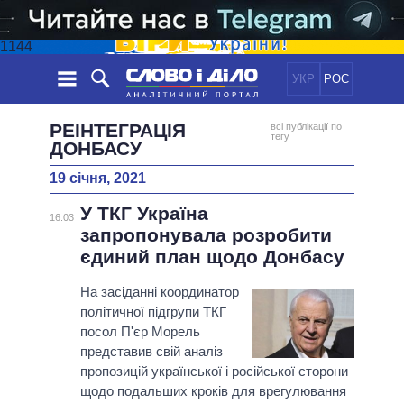
1144
УКР
РОС
НОВИНИ
РЕІНТЕГРАЦІЯ
всі публікації по
тегу
ДОНБАСУ
ОБIЦЯНКИ
СТРІЧКА
ПОЛІТИКА
19 січня, 2021
ПОДІЇ
ЕКОНОМІКА
ПОЛIТИКИ
У ТКГ Україна
16:03
СТАТТІ
СУСПІЛЬСТВО
запропонувала розробити
ІНФОГРАФІКА
ДУМКИ
СВІТ
УСІ ПОЛІТИКИ
єдиний план щодо Донбасу
ОГЛЯДИ
ПРЕЗИДЕНТ І ОФІС
ВІДЕО
На засіданні координатор
ДАЙДЖЕСТИ
ВЕРХОВНА РАДА
політичної підгрупи ТКГ
ПІДТРИМАТИ
КАБІНЕТ МІНІСТРІВ
посол П'єр Морель
представив свій аналіз
ГОЛОВИ ОБЛАДМІНІСТРАЦІЙ
ПОРІВНЯННЯ ПОЛІТИКІВ
пропозицій української і російської сторони
МЕРИ МІСТ
щодо подальших кроків для врегулювання