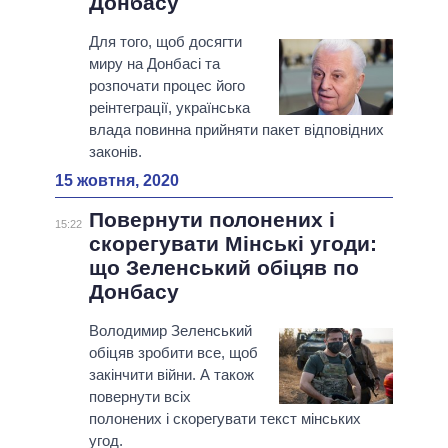
Донбасу
Для того, щоб досягти
миру на Донбасі та
розпочати процес його
реінтеграції, українська
влада повинна прийняти пакет відповідних
законів.
15 жовтня, 2020
Повернути полонених і
15:22
скорегувати Мінські угоди:
що Зеленський обіцяв по
Донбасу
Володимир Зеленський
обіцяв зробити все, щоб
закінчити війни. А також
повернути всіх
полонених і скорегувати текст мінських
угод.