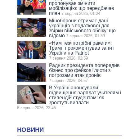
пропонував змінити
мобілізацію: що передбачав
план
7 серпня 2026, 01:24
Міноборони отримає дані
українців з податкової для
звірки військового обліку: що
відомо
7 серпня 2026, 01:59
«Нам теж потрібні ракети»:
Трамп прокоментував запит
України на Patriot
7 серпня 2026, 02:59
Радник президента попередив
бізнес про фейкові листи з
погрозами атак дронів
7 серпня 2026, 04:57
В Україні анонсували
підвищення зарплат учителям і
стипендій студентам: як
зростуть виплати
6 серпня 2026, 23:45
НОВИНИ