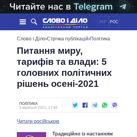
УКР
РОС
НОВИНИ
Слово і Діло
›
Стрічка публікацій
›
Політика
Питання миру,
ОБIЦЯНКИ
СТРІЧКА
ПОЛІТИКА
тарифів та влади: 5
ПОДІЇ
ЕКОНОМІКА
ПОЛIТИКИ
головних політичних
СТАТТІ
СУСПІЛЬСТВО
ІНФОГРАФІКА
ДУМКИ
СВІТ
УСІ ПОЛІТИКИ
рішень осені-2021
ОГЛЯДИ
ПРЕЗИДЕНТ І ОФІС
ВІДЕО
ДАЙДЖЕСТИ
ВЕРХОВНА РАДА
ПОЛІТИКА
ПІДТРИМАТИ
КАБІНЕТ МІНІСТРІВ
3 вересня 2021, 17:46
ГОЛОВИ ОБЛАДМІНІСТРАЦІЙ
ПОРІВНЯННЯ ПОЛІТИКІВ
Читати російською
МЕРИ МІСТ
ВСІ ПЕРСОНИ
Традиційно із настанням