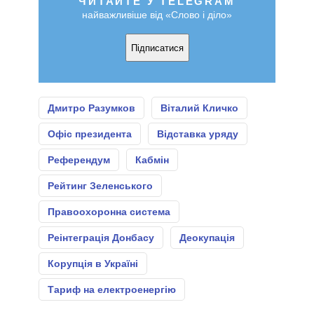
ЧИТАЙТЕ У TELEGRAM
найважливіше від «Слово і діло»
Підписатися
Дмитро Разумков
Віталий Кличко
Офіс президента
Відставка уряду
Референдум
Кабмін
Рейтинг Зеленського
Правоохоронна система
Реінтеграція Донбасу
Деокупація
Корупція в Україні
Тариф на електроенергію