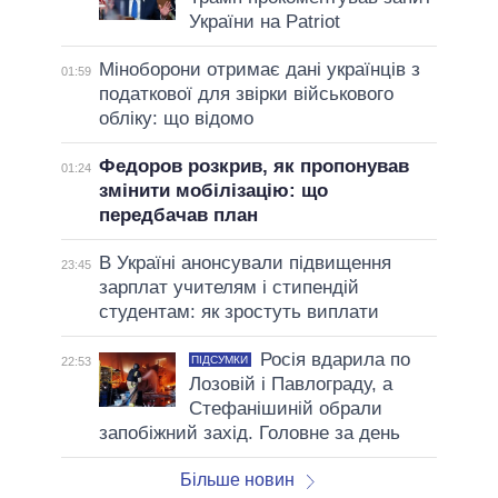
України на Patriot
Міноборони отримає дані українців з
01:59
податкової для звірки військового
обліку: що відомо
Федоров розкрив, як пропонував
01:24
змінити мобілізацію: що
передбачав план
В Україні анонсували підвищення
23:45
зарплат учителям і стипендій
студентам: як зростуть виплати
Росія вдарила по
ПІДСУМКИ
22:53
Лозовій і Павлограду, а
Стефанішиній обрали
запобіжний захід. Головне за день
Більше новин