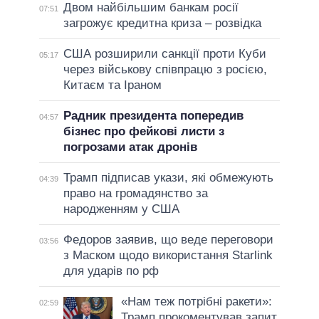
Двом найбільшим банкам росії
07:51
загрожує кредитна криза – розвідка
США розширили санкції проти Куби
05:17
через військову співпрацю з росією,
Китаєм та Іраном
Радник президента попередив
04:57
бізнес про фейкові листи з
погрозами атак дронів
Трамп підписав укази, які обмежують
04:39
право на громадянство за
народженням у США
Федоров заявив, що веде переговори
03:56
з Маском щодо використання Starlink
для ударів по рф
«Нам теж потрібні ракети»:
02:59
Трамп прокоментував запит