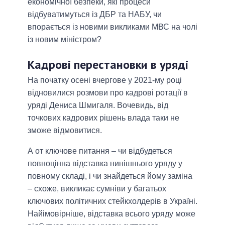
економічної безпеки, які процеси
відбуватимуться із ДБР та НАБУ, чи
впорається із новими викликами МВС на чолі
із новим міністром?
Кадрові перестановки в уряді
На початку осені вчергове у 2021-му році
відновилися розмови про кадрові ротації в
уряді Дениса Шмигаля. Вочевидь, від
точкових кадрових рішень влада таки не
зможе відмовитися.
А от ключове питання – чи відбудеться
повноцінна відставка нинішнього уряду у
повному складі, і чи знайдеться йому заміна
– схоже, викликає сумніви у багатьох
ключових політичних стейкхолдерів в Україні.
Найімовірніше, відставка всього уряду може