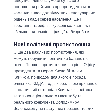
відбутися лише за умови суттєвого
погіршення рейтингів пропрезидентської
команди внаслідок відчутних непопулярних
рішень влади серед населення. Це і
зростання тарифів, і курсові коливання, і
збільшення темпів інфляції та безробіття.
Нові політичні протистояння
Є ще два важливих протистояння, які
можуть порушити політичний баланс цієї
осені. Перше - протистояння на рівні Офісу
президента та мером Києва Віталієм
Кличком, приводом для якого є посада
очільника КМДА. Тоді як реальною причиною
є політичний потенціал Кличка як політика
загальнонаціонального масштабу та
реального конкурента Володимиру
Зеленському на наступних президентських