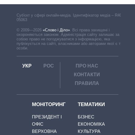
Cуб'єкт у сфері онлайн-медіа. Ідентифікатор медіа – R40-
05063
© 2009—2026
«Слово і Діло»
.
Всі права захищені і
охороняються законом. Адміністрація сайту залишає за
собою право не погоджуватися з інформацією, яка
публікується на сайті, власниками або авторами якої є треті
особи.
УКР
РОС
ПРО НАС
КОНТАКТИ
ПРАВИЛА
МОНІТОРИНГ
ТЕМАТИКИ
ПРЕЗИДЕНТ І
БІЗНЕС
ОФІС
ЕКОНОМІКА
ВЕРХОВНА
КУЛЬТУРА