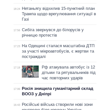
Нетаньягу відхилив 15-пунктний план
18:24
Трампа щодо врегулювання ситуації в
Газі
Сибіга звернувся до білорусів у
17:56
річницю протестів
На Одещині сталася масштабна ДТП
17:23
за участі мікроавтобусів, є жертви та
постраждалі
Рф атакувала автобус із 12
17:19
дітьми та рятувальників під
час повторних ударів
Росія знищила гуманітарний склад
17:06
ВООЗ у Дніпрі
Російські війська створили нові зони
16:43
контролю біля кордону України