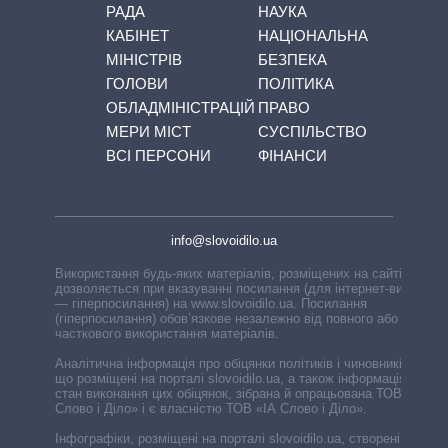
РАДА
НАУКА
КАБІНЕТ
НАЦІОНАЛЬНА
МІНІСТРІВ
БЕЗПЕКА
ГОЛОВИ
ПОЛІТИКА
ОБЛАДМІНІСТРАЦІЙ
ПРАВО
МЕРИ МІСТ
СУСПІЛЬСТВО
ВСІ ПЕРСОНИ
ФІНАНСИ
info@slovoidilo.ua
Використання будь-яких матеріалів, розміщених на сайті,
дозволяється при вказуванні посилання (для інтернет-видань
— гіперпосилання) на www.slovoidilo.ua. Посилання
(гіперпосилання) обов’язкове незалежно від повного або
часткового використання матеріалів.
Аналітична інформація про обіцянки політиків і чиновників,
що розміщені на порталі slovoidilo.ua, а також інформація про
стан виконання цих обіцянок, зібрана й опрацьована ТОВ «ІА
Слово і Діло» і є власністю ТОВ «ІА Слово і Діло».
Інфографіки, розміщені на порталі slovoidilo.ua, створені ГО