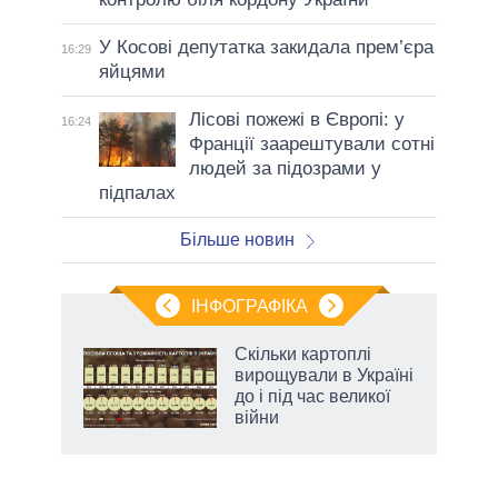
У Косові депутатка закидала прем’єра
16:29
яйцями
Лісові пожежі в Європі: у
16:24
Франції заарештували сотні
людей за підозрами у
підпалах
Більше новин
ІНФОГРАФІКА
жет
Скільки картоплі
вирощували в Україні
ків
до і під час великої
війни
аспі