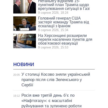
Нетаньягу відхилив 15-
пунктний план Трампа щодо
врегулювання ситуації в Газі
9 серпня 2026, 18:24
Головний генерал США
застеріг команду Трампа від
ескалації з Іраном
9 серпня 2026, 15:34
На Херсонщині розширили
перелік населених пунктів для
обов'язкової евакуації
9 серпня 2026, 15:53
НОВИНИ
У столиці Косово зняли український
20:05
прапор після слів Зеленського у
Сербії
Росія вже третій день б’є по
19:12
«Нафтогазу»: є масштабні
руйнування та зупинено роботи