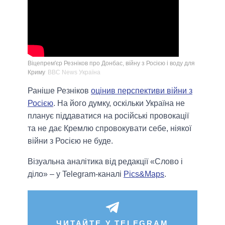
Віцепрем'єр Резніков про Донбас, війну з Росією і воду для
Криму
BBC News Україна
Раніше Резніков
оцінив перспективи війни з
Росією
. На його думку, оскільки Україна не
планує піддаватися на російські провокації
та не дає Кремлю спровокувати себе, ніякої
війни з Росією не буде.
Візуальна аналітика від редакції «Слово і
діло» – у Telegram-каналі
Pics&Maps
.
ЧИТАЙТЕ У TELEGRAM