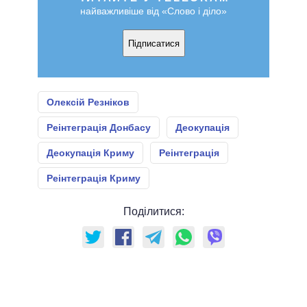
найважливіше від «Слово і діло»
Підписатися
Олексій Резніков
Реінтеграція Донбасу
Деокупація
Деокупація Криму
Реінтеграція
Реінтеграція Криму
Поділитися: