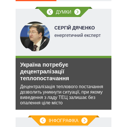
ДУМКИ
НОВ
СЕРГІЙ ДЯЧЕНКО
енергетичний експерт
Україна потребує
Рос
децентралізації
ніч
теплопостачання
Укр
кова
Децентралізація теплового постачання
Розмі
ру –
дозволить уникнути ситуації, при якому
терит
виведення з ладу ТЕЦ залишає без
Мінс
опалення ціле місто
нічог
ІНФОГРАФІКА