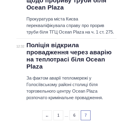
щодо прориву труби біля
Осеаn Plaza
Прокуратура міста Києва
перекваліфікувала справу про прорив
труби біля ТГЦ Осеаn Plaza на ч. 1 ст. 275.
Поліція відкрила
12:32
провадження через аварію
на теплотрасі біля Ocean
Plaza
За фактом аварії тепломережі у
Голосіївському районі столиці біля
торговельного центру Ocean Plaza
розпочато кримінальне провадження.
←
1
...
6
7