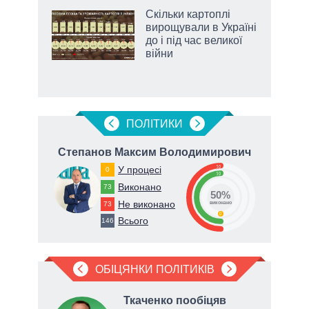
и на
Скільки картоплі
вирощували в Україні
а
до і під час великої
війни
ПОЛIТИКИ
ич
Степанов Максим Володимирович
К
50
У процесі
0
50
Виконано
73
50%
Не виконано
73
виконано
0
Всього
146
ОБІЦЯНКИ ПОЛІТИКІВ
Ткаченко пообіцяв