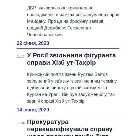
ДБР відкрило нове кримінальне
провадження в рамках розслідування справ
Майдану. Про це на брифінгу заявив
слідчий Держбюро Олександр
Чорноблавський.
22 січня, 2020
У Росії звільнили фігуранта
11:15
справи Хізб ут-Тахрір
Кримський політв'язень Рустем Ваітов
звільнений у зв'язку із закінченням терміну
відбування вироку в російському місті
Курган на Уралі. Він був засуджений у так
званій справі Хізб ут-Тахрір.
14 січня, 2020
Прокуратура
13:46
перекваліфікувала справу