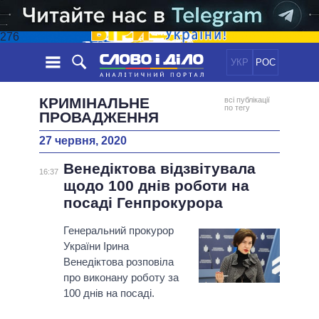
276
УКР
РОС
НОВИНИ
КРИМІНАЛЬНЕ
всі публікації
по тегу
ПРОВАДЖЕННЯ
ОБIЦЯНКИ
СТРІЧКА
ПОЛІТИКА
27 червня, 2020
ПОДІЇ
ЕКОНОМІКА
ПОЛIТИКИ
Венедіктова відзвітувала
16:37
СТАТТІ
СУСПІЛЬСТВО
щодо 100 днів роботи на
ІНФОГРАФІКА
ДУМКИ
СВІТ
УСІ ПОЛІТИКИ
посаді Генпрокурора
ОГЛЯДИ
ПРЕЗИДЕНТ І ОФІС
ВІДЕО
Генеральний прокурор
ДАЙДЖЕСТИ
ВЕРХОВНА РАДА
України Ірина
ПІДТРИМАТИ
КАБІНЕТ МІНІСТРІВ
Венедіктова розповіла
про виконану роботу за
ГОЛОВИ ОБЛАДМІНІСТРАЦІЙ
ПОРІВНЯННЯ ПОЛІТИКІВ
100 днів на посаді.
МЕРИ МІСТ