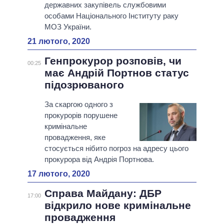
державних закупівель службовими
особами Національного Інституту раку
МОЗ України.
21 лютого, 2020
Генпрокурор розповів, чи
00:25
має Андрій Портнов статус
підозрюваного
За скаргою одного з
прокурорів порушене
кримінальне
провадження, яке
стосується нібито погроз на адресу цього
прокурора від Андрія Портнова.
17 лютого, 2020
Справа Майдану: ДБР
17:00
відкрило нове кримінальне
провадження