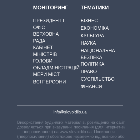
МОНІТОРИНГ
ТЕМАТИКИ
ПРЕЗИДЕНТ І
БІЗНЕС
ОФІС
ЕКОНОМІКА
ВЕРХОВНА
КУЛЬТУРА
РАДА
НАУКА
КАБІНЕТ
НАЦІОНАЛЬНА
МІНІСТРІВ
БЕЗПЕКА
ГОЛОВИ
ПОЛІТИКА
ОБЛАДМІНІСТРАЦІЙ
ПРАВО
МЕРИ МІСТ
СУСПІЛЬСТВО
ВСІ ПЕРСОНИ
ФІНАНСИ
info@slovoidilo.ua
Використання будь-яких матеріалів, розміщених на сайті,
дозволяється при вказуванні посилання (для інтернет-видань
— гіперпосилання) на www.slovoidilo.ua. Посилання
(гіперпосилання) обов’язкове незалежно від повного або