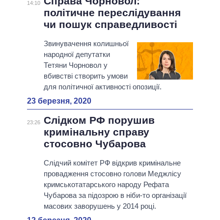
Справа Чорновол:
14:10
політичне переслідування
чи пошук справедливості
Звинувачення колишньої
народної депутатки
Тетяни Чорновол у
вбивстві створить умови
для політичної активності опозиції.
23 березня, 2020
Слідком РФ порушив
23:26
кримінальну справу
стосовно Чубарова
Слідчий комітет РФ відкрив кримінальне
провадження стосовно голови Меджлісу
кримськотатарського народу Рефата
Чубарова за підозрою в ніби-то організації
масових заворушень у 2014 році.