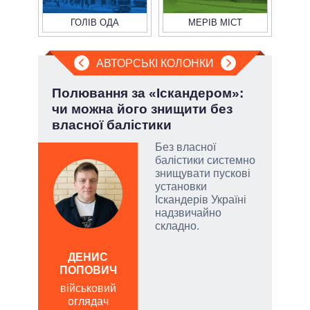
ГОЛІВ ОДА
МЕРІВ МІСТ
АВТОРСЬКІ КОЛОНКИ
Полювання за «Іскандером»:
При
чи можна його знищити без
під
власної балістики
атий
Без власної
чові
балістики системно
,
знищувати пускові
за
установки
Іскандерів Україні
надзвичайно
складно.
а
Д
ПО
ДЕНИС
ПОПОВИЧ
ві
о
військовий
оглядач