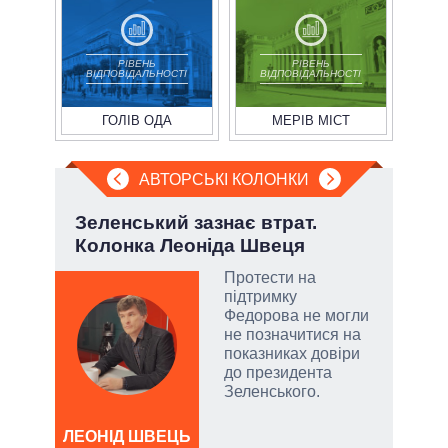
РІВЕНЬ
РІВЕНЬ
ВІДПОВІДАЛЬНОСТІ
ВІДПОВІДАЛЬНОСТІ
ГОЛІВ ОДА
МЕРІВ МІСТ
АВТОРСЬКІ КОЛОНКИ
і
Зеленський зазнає втрат.
П'я
ї
Колонка Леоніда Швеця
Укр
Протести на
підтримку
у
Федорова не могли
не позначитися на
сити
показниках довіри
до президента
Зеленського.
ЛЕОНІД ШВЕЦЬ
ОЛ