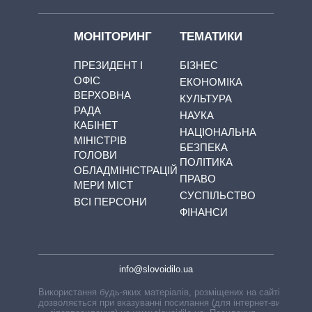
МОНІТОРИНГ
ТЕМАТИКИ
ПРЕЗИДЕНТ І
БІЗНЕС
ОФІС
ЕКОНОМІКА
ВЕРХОВНА
КУЛЬТУРА
РАДА
НАУКА
КАБІНЕТ
НАЦІОНАЛЬНА
МІНІСТРІВ
БЕЗПЕКА
ГОЛОВИ
ПОЛІТИКА
ОБЛАДМІНІСТРАЦІЙ
ПРАВО
МЕРИ МІСТ
СУСПІЛЬСТВО
ВСІ ПЕРСОНИ
ФІНАНСИ
info@slovoidilo.ua
Використання будь-яких матеріалів, розміщених на сайті,
дозволяється при вказуванні посилання (для інтернет-видань