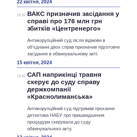
22 квітня, 2024
ВАКС призначив засідання у
13:16
справі про 176 млн грн
збитків «Центренерго»
Антикорупційний суд після відмови в
об'єднанні двох справ призначив підготовче
засідання в обвинувальному акті.
15 квітня, 2024
САП наприкінці травня
13:16
скерує до суду справу
держкомпанії
«Краснолиманська»
Антикорупційний суд підтримав прохання
детектива НАБУ про пришвидшення
процедури скерувала до суду
обвинувального акту.