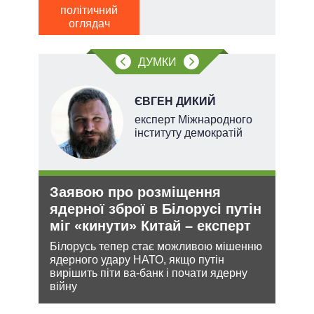
Р
політичний
оглядач
по
о
ДУМКИ
ЄВГЕН ДИКИЙ
ерт
експерт Міжнародного
інституту демократій
Заявою про розміщення
Рос
ядерної зброї в Білорусі путін
ніч
міг «кинути» Китай – експерт
Укр
ання
Білорусь тепер стає можливою мішенню
Розмі
кому
ядерного удару НАТО, якщо путін
терит
вирішить піти ва-банк і почати ядерну
Мінс
війну
нічог