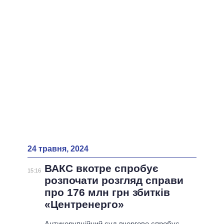
ВСІ ПЕРСОНИ
24 травня, 2024
ВАКС вкотре спробує
15:16
розпочати розгляд справи
про 176 млн грн збитків
«Центренерго»
Антикорупційний суд вчергове спробує