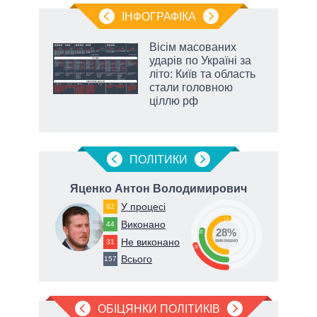
ІНФОГРАФІКА
Вісім масованих
ть
ударів по Україні за
літо: Київ та область
стали головною
ціллю рф
ПОЛIТИКИ
Яценко Антон Володимирович
Ф
У процесі
82
52
Виконано
44
28%
28
Не виконано
31
82
виконано
20
Всього
157
ОБІЦЯНКИ ПОЛІТИКІВ