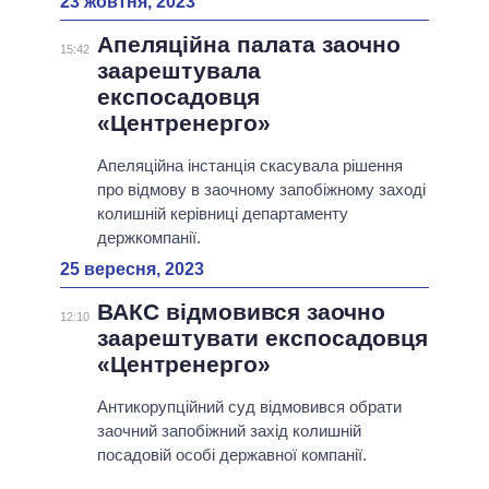
23 жовтня, 2023
Апеляційна палата заочно
15:42
заарештувала
експосадовця
«Центренерго»
Апеляційна інстанція скасувала рішення
про відмову в заочному запобіжному заході
колишній керівниці департаменту
держкомпанії.
25 вересня, 2023
ВАКС відмовився заочно
12:10
заарештувати експосадовця
«Центренерго»
Антикорупційний суд відмовився обрати
заочний запобіжний захід колишній
посадовій особі державної компанії.