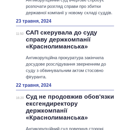
розпочати розгляд справи про збитки
державної компанії у новому складі суддів.
23 травня, 2024
САП скерувала до суду
11:50
справу держкомпанії
«Краснолиманська»
Антикорупційна прокуратура закінчила
досудове розслідування зверненням до
суду з обвинувальним актом стосовно
фігуранта.
22 травня, 2024
Суд не продовжив обов'язки
16:20
ексгендиректору
держкомпанії
«Краснолиманська»
Антикорупційний суд повернув стороні