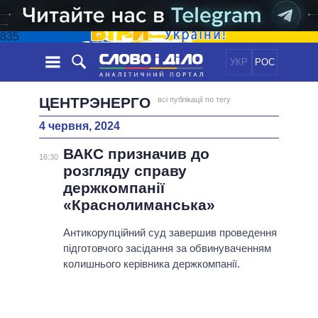
835
УКР
РОС
НОВИНИ
ЦЕНТРЭНЕРГО
всі публікації по тегу
4 червня, 2024
ОБIЦЯНКИ
СТРІЧКА
ПОЛІТИКА
ВАКС призначив до
ПОДІЇ
ЕКОНОМІКА
16:30
ПОЛIТИКИ
розгляду справу
СТАТТІ
СУСПІЛЬСТВО
держкомпанії
ІНФОГРАФІКА
ДУМКИ
СВІТ
УСІ ПОЛІТИКИ
«Краснолиманська»
ОГЛЯДИ
ПРЕЗИДЕНТ І ОФІС
ВІДЕО
Антикорупційний суд завершив проведення
ДАЙДЖЕСТИ
ВЕРХОВНА РАДА
підготовчого засідання за обвинуваченням
ПІДТРИМАТИ
КАБІНЕТ МІНІСТРІВ
колишнього керівника держкомпанії.
ГОЛОВИ ОБЛАДМІНІСТРАЦІЙ
ПОРІВНЯННЯ ПОЛІТИКІВ
МЕРИ МІСТ