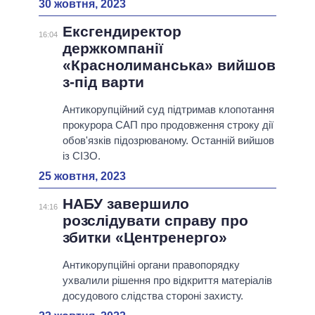
30 жовтня, 2023
Ексгендиректор
16:04
держкомпанії
«Краснолиманська» вийшов
з-під варти
Антикорупційний суд підтримав клопотання
прокурора САП про продовження строку дії
обов'язків підозрюваному. Останній вийшов
із СІЗО.
25 жовтня, 2023
НАБУ завершило
14:16
розслідувати справу про
збитки «Центренерго»
Антикорупційні органи правопорядку
ухвалили рішення про відкриття матеріалів
досудового слідства стороні захисту.