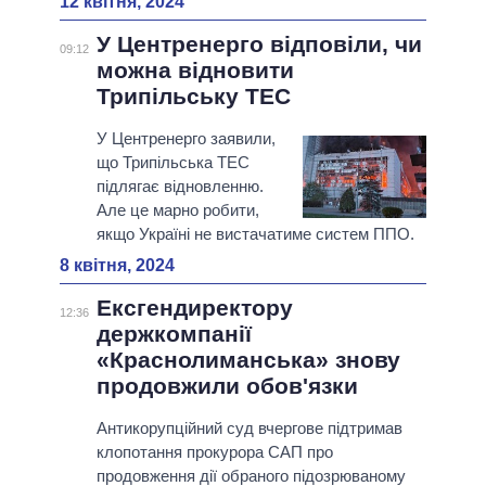
12 квітня, 2024
У Центренерго відповіли, чи
09:12
можна відновити
Трипільську ТЕС
У Центренерго заявили,
що Трипільська ТЕС
підлягає відновленню.
Але це марно робити,
якщо Україні не вистачатиме систем ППО.
8 квітня, 2024
Ексгендиректору
12:36
держкомпанії
«Краснолиманська» знову
продовжили обов'язки
Антикорупційний суд вчергове підтримав
клопотання прокурора САП про
продовження дії обраного підозрюваному