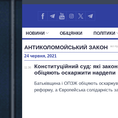
1638
НОВИНИ
ОБIЦЯНКИ
ПОЛIТИКИ
УСІ ПОЛІТИКИ
ПРЕЗИДЕНТ І ОФ
АНТИКОЛОМОЙСЬКИЙ ЗАКОН
всі пу
24 червня, 2021
Конституційний суд: які зако
11:36
обіцяють оскаржити нардепи
Батьківщина і ОПЗЖ обіцяють оскаржув
реформу, а Європейська солідарність з