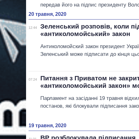
передав його на підпис президенту Во
20 травня, 2020
Зеленський розповів, коли п
12:44
«антиколомойський» закон
Антиколомойский закон президент Укра
Зеленський може підписати до кінця цьо
Питання з Приватом не закри
07:24
«антиколомойський закон» м
Парламент на засіданні 19 травня відхи
постанов, які блокували підписання зако
19 травня, 2020
ВР розблокувала підписання
11:31