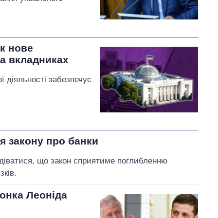
к нове
а вкладниках
ї діяльності забезпечує
я закону про банки
одіватися, що закон сприятиме поглибленню
зків.
онка Леоніда