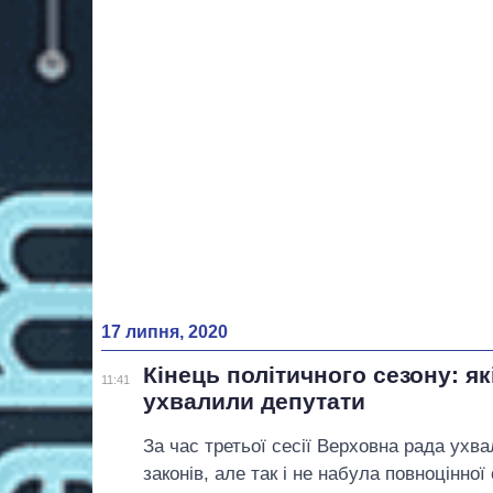
17 липня, 2020
Кінець політичного сезону: як
11:41
ухвалили депутати
За час третьої сесії Верховна рада ухв
законів, але так і не набула повноцінної