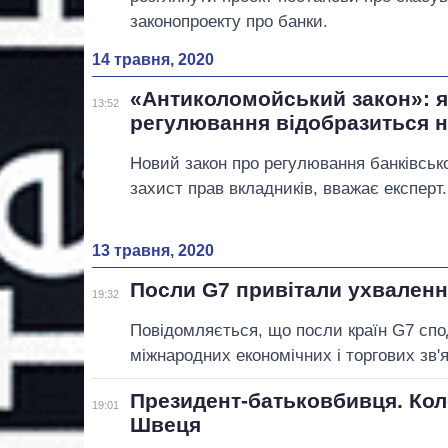
законопроекту про банки.
14 травня, 2020
«Антиколомойський закон»: я
13:52
регулювання відобразиться н
Новий закон про регулювання банківсько
захист прав вкладників, вважає експерт.
13 травня, 2020
Посли G7 привітали ухваленн
19:32
Повідомляється, що посли країн G7 сп
міжнародних економічних і торгових зв'я
Президент-батьковбивця. Кол
19:01
Швеця