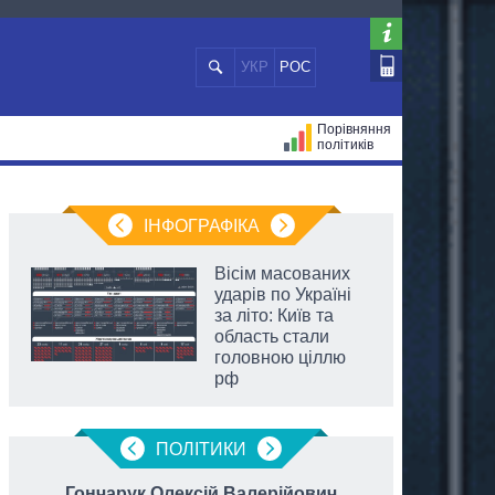
УКР
РОС
Порівняння
політиків
ЦІЙ
МЕРИ МІСТ
ВСІ ПЕРСОНИ
ІНФОГРАФІКА
Вісім масованих
ударів по Україні
за літо: Київ та
область стали
головною ціллю
рф
ПОЛIТИКИ
Гончарук Олексій Валерійович
Герас