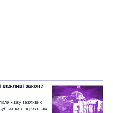
У процесі
97
56
Виконано
33
19%
25
Не виконано
43
виконано
19
Всього
173
Федієнко пообіцяв
звернутися до НБУ за
офіційними роз’ясненнями
щодо ризику витоку
персональних даних
українців із платіжних чеків
і важливі закони
алила низку важливих
 суб’єктності через свою