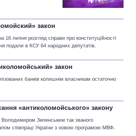
ломойский» закон
а 16 липня розгляд справи про конституційності
ня подали в КСУ 64 народних депутатів.
нтиколомойський» закон
алізованих банків колишнім власникам остаточно
сання «антиколомойського» закону
 Володимиром Зеленським так званого
апом співпраці України з новою програмою МВФ.