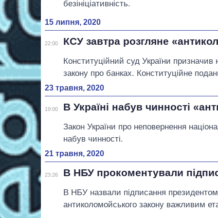
безініціативність.
15 липня, 2020
КСУ завтра розгляне «антико
22:00
Конституційний суд України призначив н
закону про банках. Конституційне подан
23 травня, 2020
В Україні набув чинності «а
19:00
Закон України про неповернення націон
набув чинності.
21 травня, 2020
В НБУ прокоментували підпи
23:26
В НБУ назвали підписання президентом
антиколомойського закону важливим ет