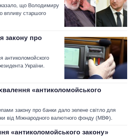
оказало, що Володимиру
го впливу старшого
я закону про
ня антиколомойского
резидента України.
хвалення «антиколомойського
пами закону про банки дало зелене світло для
ки від Міжнародного валютного фонду (МВФ).
ння «антиколомойського закону»