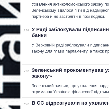
Ухвалення антиколомойського закону п
Зеленському вдалося піти від надмірно
партнера й не застрягти в позі подяки.
У Раді заблокували підписанн
17:54
банки
У Верховній раді заблокували підписан
закону для глави парламенту, а також п
Зеленський прокоментував у
17:37
закону»
Зеленський заявив, що ухвалення нарде
отримання Україною фінансової підтрим
В ЄС відреагували на ухвале
14:37