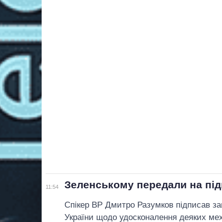
Зеленському передали на під
11:54
Спікер ВР Дмитро Разумков підписав зак
України щодо удосконалення деяких меха