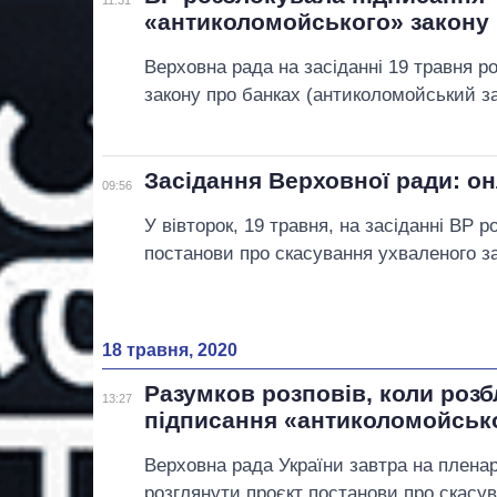
«антиколомойського» закону
Верховна рада на засіданні 19 травня р
закону про банках (антиколомойський за
Засідання Верховної ради: о
09:56
У вівторок, 19 травня, на засіданні ВР р
постанови про скасування ухваленого з
18 травня, 2020
Разумков розповів, коли роз
13:27
підписання «антиколомойськ
Верховна рада України завтра на плена
розглянути проєкт постанови про скасу