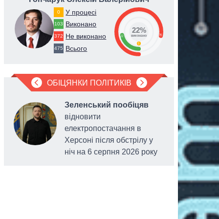
У процесі
0
Виконано
103
22%
Не виконано
78
372
22
виконано
0
Всього
475
ОБІЦЯНКИ ПОЛІТИКІВ
Зеленський пообіцяв
відновити
електропостачання в
Херсоні після обстрілу у
ніч на 6 серпня 2026 року
протипож
«Варшав