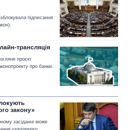
озблокувала підписання
кон).
нлайн-трансляція
озгляне проєкт
аконопроекту про банки.
блокують
ого закону»
рному засіданні може
вання ухваленого