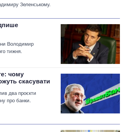
лодимиру Зеленському.
ідпише
їни Володимир
го тижня.
те: чому
ожуть скасувати
лив два проєкти
ну про банки.