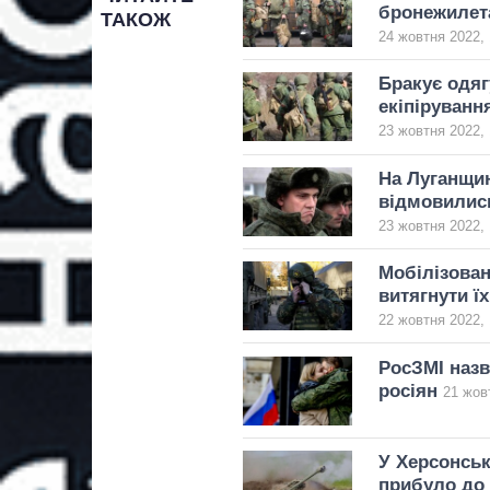
бронежилета
ТАКОЖ
24 жовтня 2022, 
Бракує одяг
екіпіруванн
23 жовтня 2022, 
На Луганщин
відмовилис
23 жовтня 2022, 
Мобілізован
витягнути їх
22 жовтня 2022, 
РосЗМІ назв
росіян
21 жов
У Херсонськ
прибуло до 