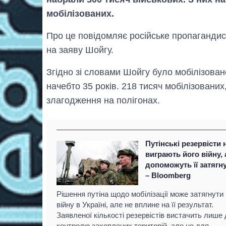
мобілізованих.
Про це повідомляє російське пропагандис
на заяву Шойгу.
Згідно зі словами Шойгу було мобілізован
начебто 35 років. 218 тисяч мобілізованих
злагодження на полігонах.
Путінські резервісти 
виграють його війну,
допоможуть її затягн
– Bloomberg
Рішення путіна щодо мобілізації може затягнути
війну в Україні, але не вплине на її результат.
Заявленої кількості резервістів вистачить лише
контролю захоплених територій, але не для