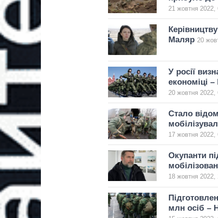
21 жовтня 2022, 
Керівництву
Маляр
20 жов
У росії виз
економіці –
20 жовтня 2022, 
Стало відом
мобілізувал
17 жовтня 2022, 
Окупанти пі
мобілізован
18 жовтня 2022, 
Підготовлен
млн осіб – 