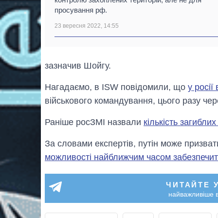
просування рф.
23 вересня 2022, 14:55
зазначив Шойгу.
Нагадаємо, в ISW повідомили, що
у росії
військового командування, цього разу чер
Раніше росЗМІ назвали
кількість загиблих
За словами експертів, путін може призват
можливості найближчим часом забезпечити
ЧИТАЙТЕ 
найважливіше в