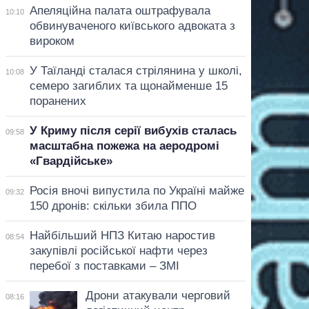
Апеляційна палата оштрафувала
10:10
обвинуваченого київського адвоката з
вироком
У Таїланді сталася стрілянина у школі,
10:08
семеро загиблих та щонайменше 15
поранених
У Криму після серії вибухів сталась
09:58
масштабна пожежа на аеродромі
«Гвардійське»
Росія вночі випустила по Україні майже
09:32
150 дронів: скільки збила ППО
Найбільший НПЗ Китаю наростив
08:54
закупівлі російської нафти через
перебої з поставками – ЗМІ
Дрони атакували черговий
08:16