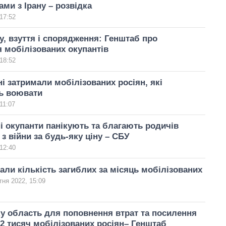
ми з Ірану – розвідка
17:52
у, взуття і спорядження: Генштаб про
я мобілізованих окупантів
18:52
і затримали мобілізованих росіян, які
ь воювати
11:07
і окупанти панікують та благають родичів
 з війни за будь-яку ціну – СБУ
12:40
али кількість загиблих за місяць мобілізованих
тня 2022, 15:09
у область для поповнення втрат та посилення
2 тисяч мобілізованих росіян– Генштаб