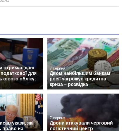
02:41
и отримає дані
7 серпня
з податкової для
Двом найбільшим банкам
ськового обліку:
росії загрожує кредитна
криза – розвідка
7 серпня
исав укази, які
Дрони атакували черговий
 право на
логістичний центр