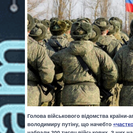
Голова військового відомства країни-
володимиру путіну, що начебто
«частко
набрали 300 тисяч військових. З них на