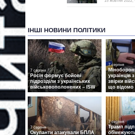
15 жовтня 2022, 
ІНШІ НОВИНИ ПОЛІТИКИ
7 серпня
Міноборон
7 серпня
Росія формує бойові
українців 
підрозділи з українських
звірки вій
військовополонених – ISW
що відомо
7 серпня
Трамп підп
7 серпня
Окупанти атакували БПЛА
обмежують