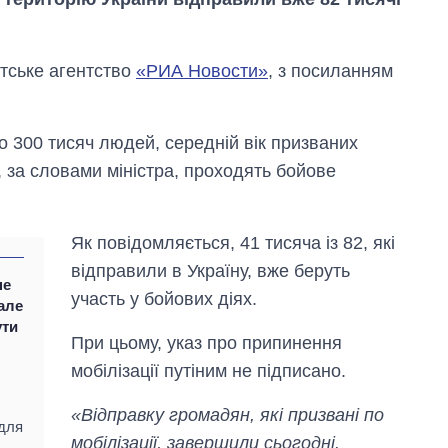
тське агентство
«РИА Новости»
, з посиланням
о 300 тисяч людей, середній вік призваних
, за словами міністра, проходять бойове
Як повідомляється, 41 тисяча із 82, які
відправили в Україну, вже беруть
не
Як змінився
участь у бойових діях.
 але
бюджет
ути
Міністерства
При цьому, указ про припинення
оборони за 13
мобілізації путіним не підписано.
років війни з
росією
«Відправку громадян, які призвані по
 для
мобілізації, завершили сьогодні.