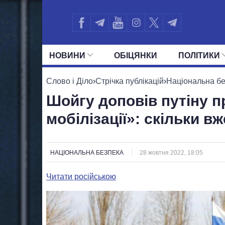
НОВИНИ
ОБIЦЯНКИ
ПОЛIТИКИ
УСІ ПОЛІТИКИ
ПРЕЗИДЕНТ І ОФ
Слово і Діло
›
Стрічка публікацій
›
Національна б
Шойгу доповів путіну п
мобілізації»: скільки в
НАЦІОНАЛЬНА БЕЗПЕКА
28 жовтня 2022, 18:05
Читати російською