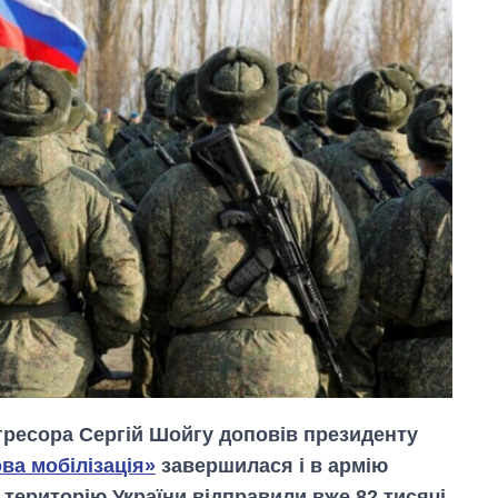
агресора Сергій Шойгу доповів президенту
ва мобілізація»
завершилася і в армію
 територію України відправили вже 82 тисячі