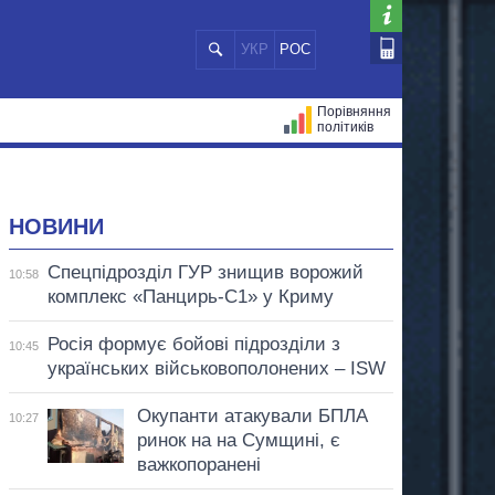
УКР
РОС
Порівняння
політиків
ЦІЙ
МЕРИ МІСТ
ВСІ ПЕРСОНИ
НОВИНИ
Спецпідрозділ ГУР знищив ворожий
10:58
комплекс «Панцирь-С1» у Криму
Росія формує бойові підрозділи з
10:45
українських військовополонених – ISW
Окупанти атакували БПЛА
10:27
ринок на на Сумщині, є
важкопоранені