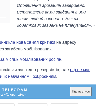
Оповіщення громадян завершено.
Встановлене вами завдання в 300
тисяч людей виконано. Ніяких
додаткових завдань не планується»
, -
 виникла нова хвиля критики
на адресу
ез загибель мобілізованих.
 за місяць мобілізованих росіян
.
и скільки завгодно резервістів, але
рф не має
 їх навчанням і озброєнням
.
У TELEGRAM
Підписатися
ід «Слово і діло»