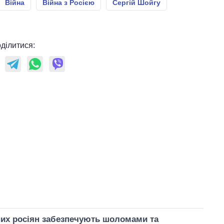
Війна
Війна з Росією
Сергій Шойгу
ділитися:
них росіян забезпечують шоломами та