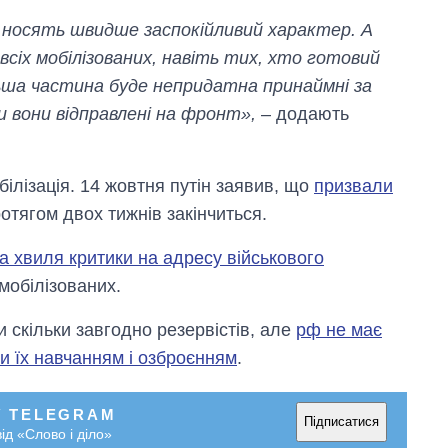
х носять швидше заспокійливий характер. А
сіх мобілізованих, навіть тих, хто готовий
ільша частина буде непридатна принаймні за
 вони відправлені на фронт»,
– додають
білізація. 14 жовтня путін заявив, що
призвали
протягом двох тижнів закінчиться.
а хвиля критики на адресу військового
 мобілізованих.
и скільки завгодно резервістів, але
рф не має
 їх навчанням і озброєнням
.
У TELEGRAM
Підписатися
ід «Слово і діло»