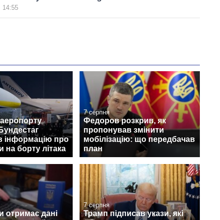
 14:55
7 серпня
 аеропорту
Федоров розкрив, як
Бундестаг
пропонував змінити
в інформацію про
мобілізацію: що передбачав
 на борту літака
план
7 серпня
и отримає дані
Трамп підписав укази, які