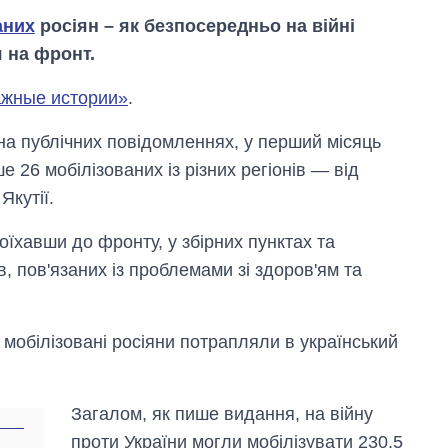
аних
росіян – як безпосередньо на війні
я на фронт.
жные истории»
.
на публічних повідомленнях, у перший місяць
 26 мобілізованих із різних регіонів — від
Якутії.
хавши до фронту, у збірних пунктах та
в, пов'язаних із проблемами зі здоров'ям та
 мобілізовані росіяни потрапляли в український
Як за 10 років
змінилася кількість
вступників на
Загалом, як пише видання, на війну
бакалаврат,
магістратуру та
проти України могли мобілізувати 230,5