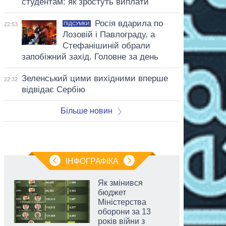
студентам: як зростуть виплати
Росія вдарила по
ПІДСУМКИ
22:53
Лозовій і Павлограду, а
Стефанішиній обрали
запобіжний захід. Головне за день
Зеленський цими вихідними вперше
22:32
відвідає Сербію
Більше новин
ІНФОГРАФІКА
Як змінився
бюджет
Міністерства
оборони за 13
років війни з