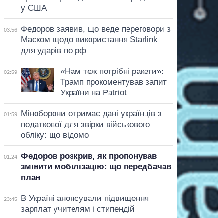
у США
Федоров заявив, що веде переговори з
03:56
Маском щодо використання Starlink
для ударів по рф
«Нам теж потрібні ракети»:
02:59
Трамп прокоментував запит
України на Patriot
Міноборони отримає дані українців з
01:59
податкової для звірки військового
обліку: що відомо
Федоров розкрив, як пропонував
01:24
змінити мобілізацію: що передбачав
план
В Україні анонсували підвищення
23:45
зарплат учителям і стипендій