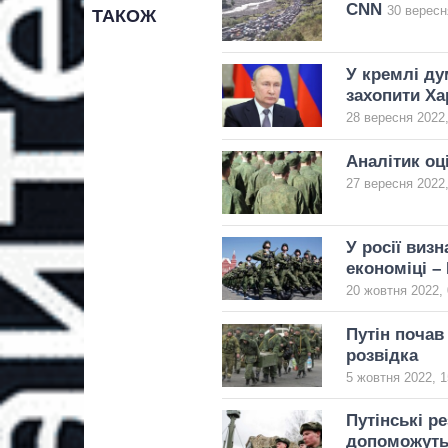
CNN
30 вересн
ТАКОЖ
У кремлі ду
захопити Ха
28 вересня 2022,
Аналітик оц
27 вересня 2022,
У росії виз
економіці –
20 жовтня 2022, 
Путін почав
розвідка
5 жовтня 2022, 1
Путінські ре
допоможуть 