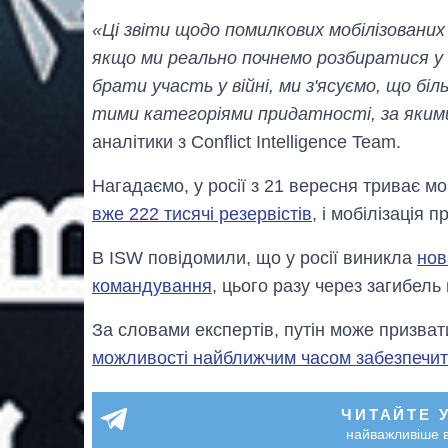
«Ці звіти щодо помилкових мобілізовани
якщо ми реально почнемо розбиратися у в
брати участь у війні, ми з'ясуємо, що б
тими категоріями придатності, за якими
аналітики з Conflict Intelligence Team.
Нагадаємо, у росії з 21 вересня триває мо
вже 222 тисячі резервістів
, і мобілізація 
В ISW повідомили, що у росії виникла
нов
командування
, цього разу через загибель
За словами експертів, путін може призват
можливості найближчим часом забезпечити
ЧИТАЙТЕ 
найважливіше в