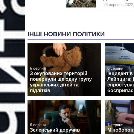
23 вересня 2022,
ІНШІ НОВИНИ ПОЛІТИКИ
6 серпня
6 серпня
З окупованих територій
Інцидент в
повернули ще одну групу
Лейпцига: 
українських дітей та
спростува
підлітків
боєприпаси
6 серпня
7 серпня
Зеленський доручив
Міноборон