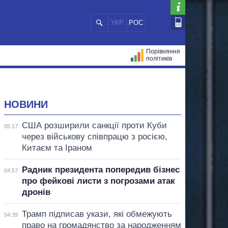
УКР
РОС
Порівняння
політиків
ЦІЙ
МЕРИ МІСТ
ВСІ ПЕРСОНИ
НОВИНИ
США розширили санкції проти Куби
05:17
через військову співпрацю з росією,
Китаєм та Іраном
Радник президента попередив бізнес
04:57
про фейкові листи з погрозами атак
дронів
Трамп підписав укази, які обмежують
04:39
право на громадянство за народженням