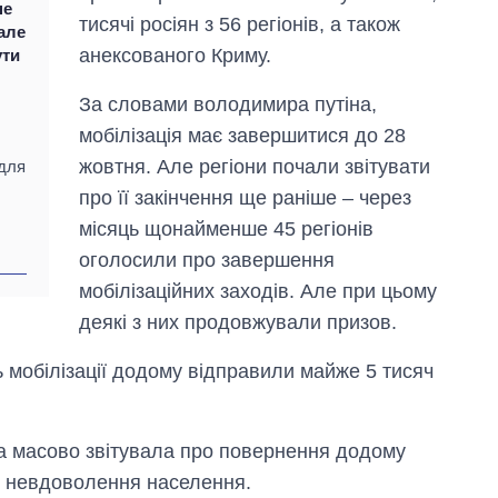
не
аспірантуру
тисячі росіян з 56 регіонів, а також
 але
анексованого Криму.
ути
За словами володимира путіна,
мобілізація має завершитися до 28
жовтня. Але регіони почали звітувати
 для
про її закінчення ще раніше – через
місяць щонайменше 45 регіонів
оголосили про завершення
мобілізаційних заходів. Але при цьому
деякі з них продовжували призов.
ь мобілізації додому відправили майже 5 тисяч
а масово звітувала про повернення додому
и невдоволення населення.