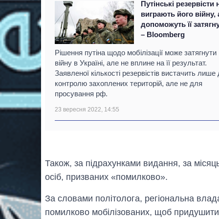
Путінські резервісти 
виграють його війну,
допоможуть її затягн
– Bloomberg
Рішення путіна щодо мобілізації може затягнути
війну в Україні, але не вплине на її результат.
Заявленої кількості резервістів вистачить лише
контролю захоплених територій, але не для
просування рф.
23 вересня 2022, 14:55
Також, за підрахунками видання, за місяц
осіб, призваних «помилково».
За словами політолога, регіональна влад
помилково мобілізованих, щоб придушит