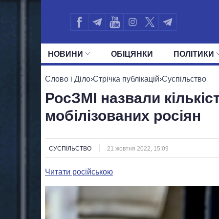
НОВИНИ
ОБIЦЯНКИ
ПОЛIТИКИ
УСІ ПОЛІТИКИ
ПРЕЗИДЕНТ І ОФ
Слово і Діло
›
Стрічка публікацій
›
Суспільство
РосЗМІ назвали кількіс
мобілізованих росіян
СУСПІЛЬСТВО
21 жовтня 2022, 15:09
Читати російською