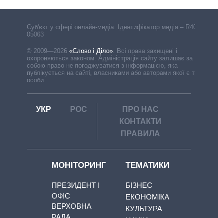
Cуб'єкт у сфері онлайн-медіа. Ідентифікатор медіа – R40-
05063
© 2009—2026
«Слово і Діло»
.
Всі права захищені і
охороняються законом. Адміністрація сайту залишає за
собою право не погоджуватися з інформацією, яка
публікується на сайті, власниками або авторами якої є треті
особи.
УКР
РОС
ПРО НАС
КОНТАКТИ
ПРАВИЛА
МОНІТОРИНГ
ТЕМАТИКИ
ПРЕЗИДЕНТ І
БІЗНЕС
ОФІС
ЕКОНОМІКА
ВЕРХОВНА
КУЛЬТУРА
РАДА