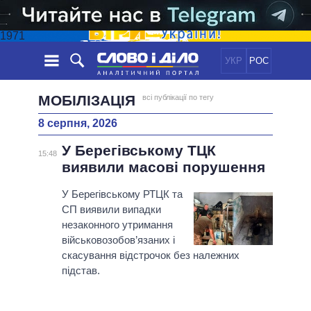
1971
УКР
РОС
НОВИНИ
МОБІЛІЗАЦІЯ
всі публікації по тегу
8 серпня, 2026
ОБIЦЯНКИ
СТРІЧКА
ПОЛІТИКА
У Берегівському ТЦК
ПОДІЇ
ЕКОНОМІКА
15:48
ПОЛIТИКИ
виявили масові порушення
СТАТТІ
СУСПІЛЬСТВО
ІНФОГРАФІКА
ДУМКИ
СВІТ
УСІ ПОЛІТИКИ
У Берегівському РТЦК та
СП виявили випадки
ОГЛЯДИ
ПРЕЗИДЕНТ І ОФІС
ВІДЕО
незаконного утримання
ДАЙДЖЕСТИ
ВЕРХОВНА РАДА
військовозобов’язаних і
ПІДТРИМАТИ
КАБІНЕТ МІНІСТРІВ
скасування відстрочок без належних
підстав.
ГОЛОВИ ОБЛАДМІНІСТРАЦІЙ
ПОРІВНЯННЯ ПОЛІТИКІВ
МЕРИ МІСТ