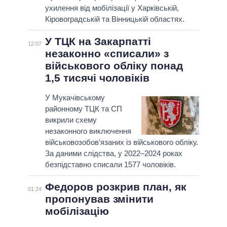
ухилення від мобілізації у Харківській,
Кіровоградській та Вінницькій областях.
У ТЦК на Закарпатті
12:07
незаконно «списали» з
військового обліку понад
1,5 тисячі чоловіків
У Мукачівському
районному ТЦК та СП
викрили схему
незаконного виключення
військовозобов’язаних із військового обліку.
За даними слідства, у 2022–2024 роках
безпідставно списали 1577 чоловіків.
Федоров розкрив план, як
01:24
пропонував змінити
мобілізацію