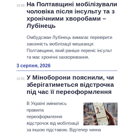
На Полтавщині мобілізували
16:59
чоловіка після інсульту та з
хронічними хворобами –
Лубінець
Омбудсман Лубінець вимагає перевірити
законність мобілізації мешканця
Полтавщини, який раніше переніс інсульт
та має хронічні захворювання.
3 серпня, 2026
У Міноборони пояснили, чи
15:55
зберігатиметься відстрочка
під час її переоформлення
В Україні змінились
правила
переоформлення
відстрочок від мобілізації
за іншою підставою. Відтепер чинна