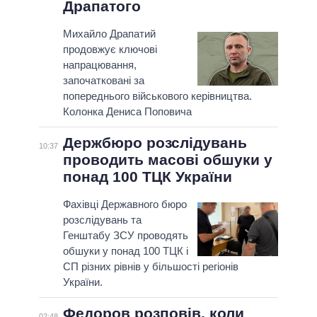
Драпатого
Михайло Драпатий
продовжує ключові
напрацювання,
започатковані за
попереднього військового керівництва.
Колонка Дениса Поповича
Держбюро розслідувань
10:37
проводить масові обшуки у
понад 100 ТЦК України
Фахівці Державного бюро
розслідувань та
Генштабу ЗСУ проводять
обшуки у понад 100 ТЦК і
СП різних рівнів у більшості регіонів
України.
Федоров розповів, коли
02:48