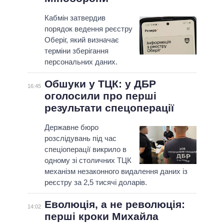
Кабмін затвердив
порядок ведення реєстру
Оберіг, який визначає
терміни зберігання
персональних даних.
Обшуки у ТЦК: у ДБР
16:45
оголосили про перші
результати спецоперації
Державне бюро
розслідувань під час
спеціоперації викрило в
одному зі столичних ТЦК
механізм незаконного видалення даних із
реєстру за 2,5 тисячі доларів.
Еволюція, а не революція:
14:02
перші кроки Михайла