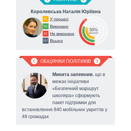
Королевська Наталія Юріївна
К
У процесі
62
40
Виконано
63
30
30%
30
Не виконано
82
виконано
Всього
207
ОБІЦЯНКИ ПОЛІТИКІВ
о
Микита запевнив
, що в
межах ініціативи
ву до
«Безпечний маршрут
ня
школяра» сформують
ані
пакет підтримки для
встановлення 840 мобільних укриттів у
прот
49 громадах
«Ва