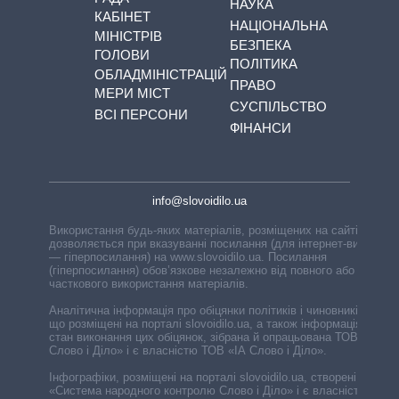
НАУКА
КАБІНЕТ
НАЦІОНАЛЬНА
МІНІСТРІВ
БЕЗПЕКА
ГОЛОВИ
ПОЛІТИКА
ОБЛАДМІНІСТРАЦІЙ
ПРАВО
МЕРИ МІСТ
СУСПІЛЬСТВО
ВСІ ПЕРСОНИ
ФІНАНСИ
info@slovoidilo.ua
Використання будь-яких матеріалів, розміщених на сайті,
дозволяється при вказуванні посилання (для інтернет-видань
— гіперпосилання) на www.slovoidilo.ua. Посилання
(гіперпосилання) обов’язкове незалежно від повного або
часткового використання матеріалів.
Аналітична інформація про обіцянки політиків і чиновників,
що розміщені на порталі slovoidilo.ua, а також інформація про
стан виконання цих обіцянок, зібрана й опрацьована ТОВ «ІА
Слово і Діло» і є власністю ТОВ «ІА Слово і Діло».
Інфографіки, розміщені на порталі slovoidilo.ua, створені ГО
«Система народного контролю Слово і Діло» і є власністю