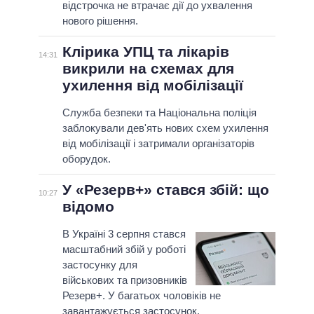
відстрочка не втрачає дії до ухвалення
нового рішення.
Клірика УПЦ та лікарів
14:31
викрили на схемах для
ухилення від мобілізації
Служба безпеки та Національна поліція
заблокували дев'ять нових схем ухилення
від мобілізації і затримали організаторів
оборудок.
У «Резерв+» стався збій: що
10:27
відомо
В Україні 3 серпня стався
масштабний збій у роботі
застосунку для
військових та призовників
Резерв+. У багатьох чоловіків не
завантажується застосунок.