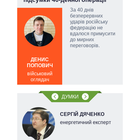
За 40 днів
безперервних
ударів російську
емно
федерацію не
ові
вдалося примусити
до мирних
їні
переговорів.
ДЕНИС
ОЛ
ПОПОВИЧ
Р
військовий
по
оглядач
о
ДУМКИ
НОВ
СЕРГІЙ ДЯЧЕНКО
енергетичний експерт