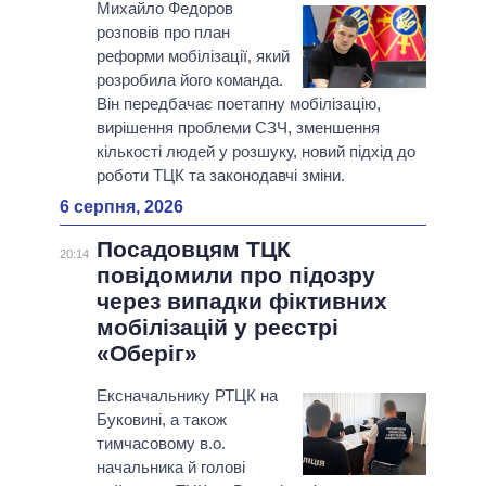
Михайло Федоров
розповів про план
реформи мобілізації, який
розробила його команда.
Він передбачає поетапну мобілізацію,
вирішення проблеми СЗЧ, зменшення
кількості людей у розшуку, новий підхід до
роботи ТЦК та законодавчі зміни.
6 серпня, 2026
Посадовцям ТЦК
20:14
повідомили про підозру
через випадки фіктивних
мобілізацій у реєстрі
«Оберіг»
Ексначальнику РТЦК на
Буковині, а також
тимчасовому в.о.
начальника й голові