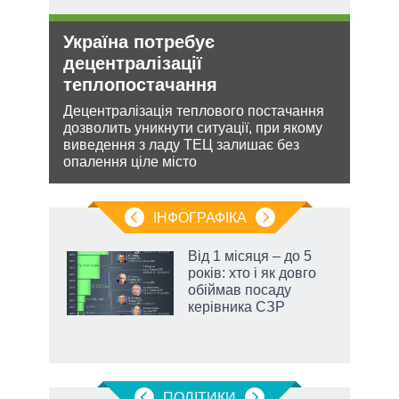
Україна потребує
Рос
децентралізації
ніч
теплопостачання
Укр
кова
Децентралізація теплового постачання
Розмі
ру –
дозволить уникнути ситуації, при якому
терит
виведення з ладу ТЕЦ залишає без
Мінс
опалення ціле місто
нічог
ІНФОГРАФІКА
Від 1 місяця – до 5
 за
років: хто і як довго
асть
обіймав посаду
керівника СЗР
ПОЛIТИКИ