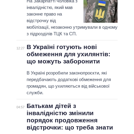
На Закарпатті чоловіка з
інвалідністю, який мав
законне право на
відстрочку від
мобілізації, незаконно утримували в одному
з підрозділів ТЦК та СП.
В Україні готують нові
12:27
обмеження для ухилянтів:
що можуть заборонити
В Україні розробили законопроєкти, які
передбачають додаткові обмеження для
громадян, що ухиляються від військової
служби.
Батькам дітей з
04:57
інвалідністю змінили
порядок продовження
відстрочки: що треба знати