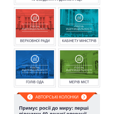
РІВЕНЬ
РІВЕНЬ
ВІДПОВІДАЛЬНОСТІ
ВІДПОВІДАЛЬНОСТІ
ВЕРХОВНОЇ РАДИ
КАБІНЕТУ МІНІСТРІВ
РІВЕНЬ
РІВЕНЬ
ВІДПОВІДАЛЬНОСТІ
ВІДПОВІДАЛЬНОСТІ
ГОЛІВ ОДА
МЕРІВ МІСТ
АВТОРСЬКІ КОЛОНКИ
»:
Примус росії до миру: перші
П'я
підсумки 40-денної операції
Укр