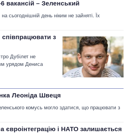
-6 вакансій – Зеленський
 на сьогоднішній день ніким не зайняті. Їх
е співпрацювати з
итро Дубілет не
им урядом Дениса
онка Леоніда Швеця
еленського комусь могло здатися, що працювати з
на євроінтеграцію і НАТО залишається