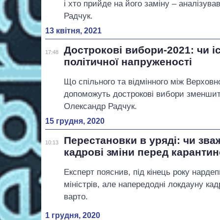
і хто прийде на його заміну – аналізува
Радчук.
13 квітня, 2021
Дострокові вибори-2021: чи 
17:48
політичної напруженості
Що спільного та відмінного між Верховн
допоможуть дострокові вибори зменшити
Олександр Радчук.
15 грудня, 2020
Перестановки в уряді: чи зва
10:13
кадрові зміни перед каранти
Експерт пояснив, під кінець року нарде
міністрів, але напередодні локдауну кад
варто.
1 грудня, 2020