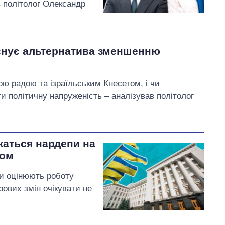
в політолог Олександр
існує альтернатива зменшенню
ою радою та ізраїльським Кнесетом, і чи
 політичну напруженість ‒ аналізував політолог
жаться нардепи на
ном
пи оцінюють роботу
рових змін очікувати не