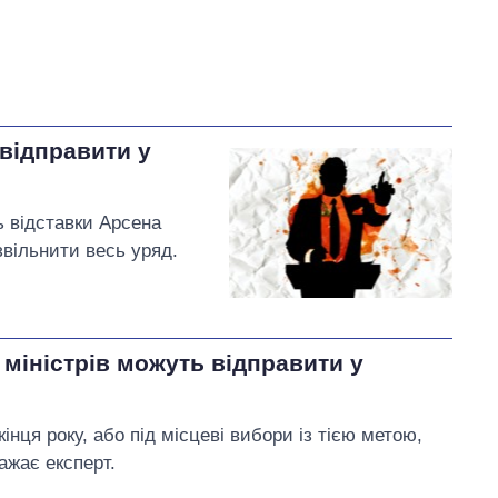
 відправити у
ь відставки Арсена
звільнити весь уряд.
 міністрів можуть відправити у
інця року, або під місцеві вибори із тією метою,
ажає експерт.