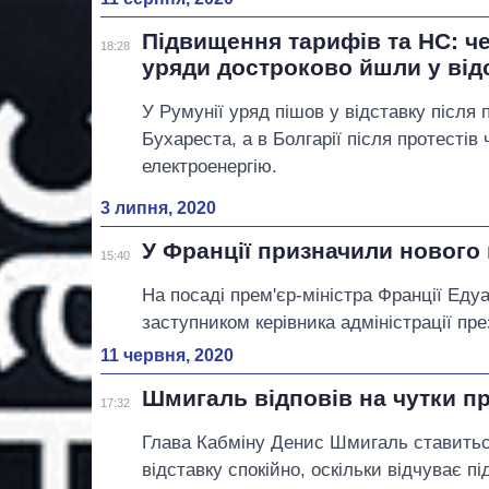
Підвищення тарифів та НС: че
18:28
уряди достроково йшли у від
У Румунії уряд пішов у відставку після 
Бухареста, а в Болгарії після протестів
електроенергію.
3 липня, 2020
У Франції призначили нового 
15:40
На посаді прем'єр-міністра Франції Еду
заступником керівника адміністрації пр
11 червня, 2020
Шмигаль відповів на чутки п
17:32
Глава Кабміну Денис Шмигаль ставиться
відставку спокійно, оскільки відчуває пі