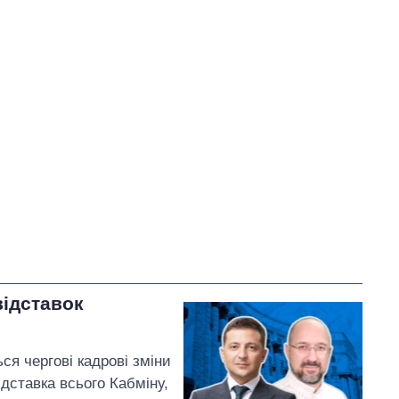
У процесі
47
70
Виконано
108
32
32%
Не виконано
21
157
виконано
Всього
335
Корецький пообіцяв
терміново організувати
зустрічі з представниками
бізнесу
відставок
ся чергові кадрові зміни
дставка всього Кабміну,