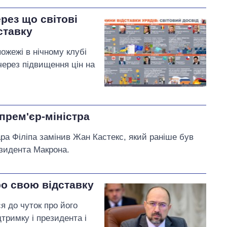
рез що світові
ставку
пожежі в нічному клубі
 через підвищення цін на
прем'єр-міністра
ара Філіпа замінив Жан Кастекс, який раніше був
езидента Макрона.
ро свою відставку
 до чуток про його
дтримку і президента і