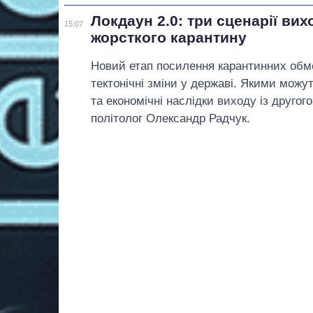
Локдаун 2.0: три сценарії вих
15:07
жорсткого карантину
Новий етап посилення карантинних об
тектонічні зміни у державі. Якими можут
та економічні наслідки виходу із другог
політолог Олександр Радчук.