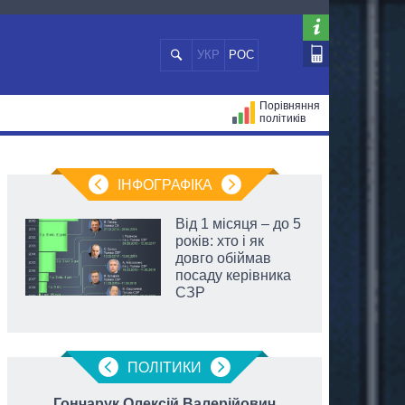
УКР
РОС
Порівняння
політиків
ЦІЙ
МЕРИ МІСТ
ВСІ ПЕРСОНИ
ІНФОГРАФІКА
Від 1 місяця – до 5
років: хто і як
довго обіймав
посаду керівника
СЗР
ПОЛIТИКИ
Гончарук Олексій Валерійович
Жел