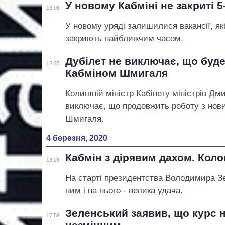
У новому Кабміні не закриті 5
13:08
У новому уряді залишилися вакансії, які
закриють найближчим часом.
Дубілет не виключає, що буд
12:25
Кабміном Шмигаля
Колишній міністр Кабінету міністрів Дм
виключає, що продовжить роботу з нов
Шмигаля.
4 березня, 2020
Кабмін з дірявим дахом. Кол
18:28
На старті президентства Володимира З
ним і на нього - велика удача.
Зеленський заявив, що курс 
17:59