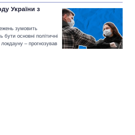
оду України з
межень зумовить
ь бути основні політичні
о локдауну – прогнозував