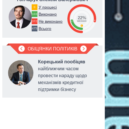
У процесі
0
Виконано
103
22%
Не виконано
78
372
22
виконано
0
Всього
475
ОБІЦЯНКИ ПОЛІТИКІВ
Корецький пообіцяв
найближчим часом
провести нараду щодо
механізмів кредитної
підтримки бізнесу