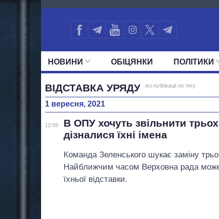
406
НОВИНИ
ОБIЦЯНКИ
ПОЛIТИКИ
УСІ ПОЛІТИКИ
ПРЕЗИДЕНТ І ОФ
ВІДСТАВКА УРЯДУ
всі публікації по тегу
1 вересня, 2021
В ОПУ хочуть звільнити трьох 
12:59
дізналися їхні імена
Команда Зеленського шукає заміну трьо
Найближчим часом Верховна рада може
їхньої відставки.