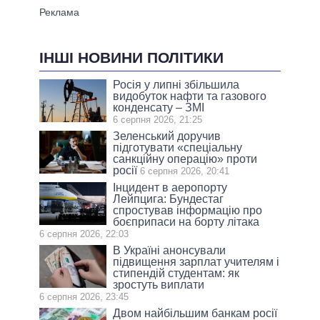
ІНШІ НОВИНИ ПОЛІТИКИ
Росія у липні збільшила
видобуток нафти та газового
конденсату – ЗМІ
6 серпня 2026, 21:25
Зеленський доручив
підготувати «спеціальну
санкційну операцію» проти
росії
6 серпня 2026, 20:41
Інцидент в аеропорту
Лейпцига: Бундестаг
спростував інформацію про
боєприпаси на борту літака
6 серпня 2026, 22:03
В Україні анонсували
підвищення зарплат учителям і
стипендій студентам: як
зростуть виплати
6 серпня 2026, 23:45
Двом найбільшим банкам росії