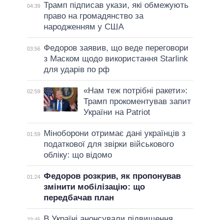
Трамп підписав укази, які обмежують
04:39
право на громадянство за
народженням у США
Федоров заявив, що веде переговори
03:56
з Маском щодо використання Starlink
для ударів по рф
«Нам теж потрібні ракети»:
02:59
Трамп прокоментував запит
України на Patriot
Міноборони отримає дані українців з
01:59
податкової для звірки військового
обліку: що відомо
Федоров розкрив, як пропонував
01:24
змінити мобілізацію: що
передбачав план
В Україні анонсували підвищення
23:45