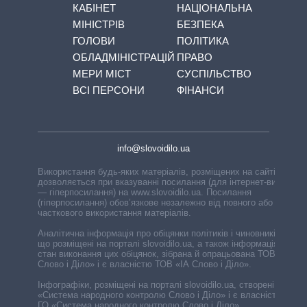
КАБІНЕТ
НАЦІОНАЛЬНА
МІНІСТРІВ
БЕЗПЕКА
ГОЛОВИ
ПОЛІТИКА
ОБЛАДМІНІСТРАЦІЙ
ПРАВО
МЕРИ МІСТ
СУСПІЛЬСТВО
ВСІ ПЕРСОНИ
ФІНАНСИ
info@slovoidilo.ua
Використання будь-яких матеріалів, розміщених на сайті,
дозволяється при вказуванні посилання (для інтернет-видань
— гіперпосилання) на www.slovoidilo.ua. Посилання
(гіперпосилання) обов’язкове незалежно від повного або
часткового використання матеріалів.
Аналітична інформація про обіцянки політиків і чиновників,
що розміщені на порталі slovoidilo.ua, а також інформація про
стан виконання цих обіцянок, зібрана й опрацьована ТОВ «ІА
Слово і Діло» і є власністю ТОВ «ІА Слово і Діло».
Інфографіки, розміщені на порталі slovoidilo.ua, створені ГО
«Система народного контролю Слово і Діло» і є власністю
ГО «Система народного контролю Слово і Діло».