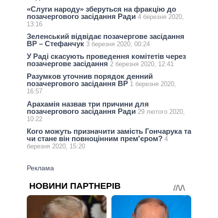
«Слуги народу» зберуться на фракцію до
позачергового засідання Ради
4 березня 2020,
13:16
Зеленський відвідає позачергове засідання
ВР – Стефанчук
3 березня 2020, 00:24
У Раді скасують проведення комітетів через
позачергове засідання
2 березня 2020, 12:41
Разумков уточнив порядок денний
позачергового засідання ВР
1 березня 2020,
16:57
Арахамія назвав три причини для
позачергового засідання Ради
29 лютого 2020,
10:22
Кого можуть призначити замість Гончарука та
чи стане він повноцінним прем'єром?
4
березня 2020, 15:20