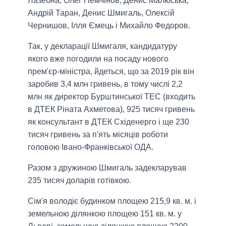
Лазебна, Олег Немчінов, Денис Малюська,
Андрій Таран, Денис Шмигаль, Олексій
Чернишов, Ілля Ємець і Михайло Федоров.
Так, у декларації Шмигаля, кандидатуру
якого вже погодили на посаду нового
прем'єр-міністра, йдеться, що за 2019 рік він
заробив 3,4 млн гривень, в тому числі 2,2
млн як директор Бурштинської ТЕС (входить
в ДТЕК Ріната Ахметова), 925 тисяч гривень
як консультант в ДТЕК Східенерго і ще 230
тисяч гривень за п'ять місяців роботи
головою Івано-Франківської ОДА.
Разом з дружиною Шмигаль задекларував
235 тисяч доларів готівкою.
Сім'я володіє будинком площею 215,9 кв. м. і
земельною ділянкою площею 151 кв. м. у