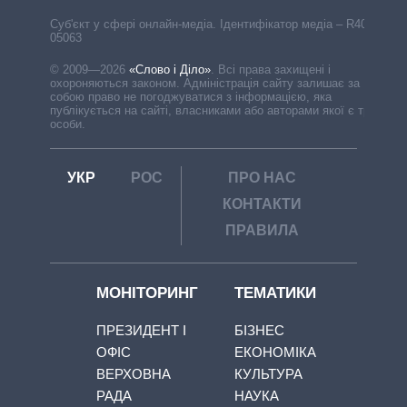
Cуб'єкт у сфері онлайн-медіа. Ідентифікатор медіа – R40-
05063
© 2009—2026
«Слово і Діло»
.
Всі права захищені і
охороняються законом. Адміністрація сайту залишає за
собою право не погоджуватися з інформацією, яка
публікується на сайті, власниками або авторами якої є треті
особи.
УКР
РОС
ПРО НАС
КОНТАКТИ
ПРАВИЛА
МОНІТОРИНГ
ТЕМАТИКИ
ПРЕЗИДЕНТ І
БІЗНЕС
ОФІС
ЕКОНОМІКА
ВЕРХОВНА
КУЛЬТУРА
РАДА
НАУКА