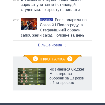
зарплат учителям і стипендій
студентам: як зростуть виплати
Росія вдарила по
ПІДСУМКИ
22:53
Лозовій і Павлограду, а
Стефанішиній обрали
запобіжний захід. Головне за день
Більше новин
ІНФОГРАФІКА
и на
Як змінився бюджет
Міністерства
а
оборони за 13 років
війни з росією
аспі