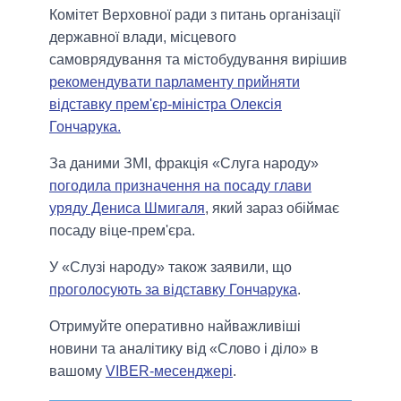
Комітет Верховної ради з питань організації
державної влади, місцевого
самоврядування та містобудування вирішив
рекомендувати парламенту прийняти
відставку прем'єр-міністра Олексія
Гончарука.
За даними ЗМІ, фракція «Слуга народу»
погодила призначення на посаду глави
уряду Дениса Шмигаля
, який зараз обіймає
посаду віце-прем'єра.
У «Слузі народу» також заявили, що
проголосують за відставку Гончарука
.
Отримуйте оперативно найважливіші
новини та аналітику від «Слово і діло» в
вашому
VIBER-месенджері
.