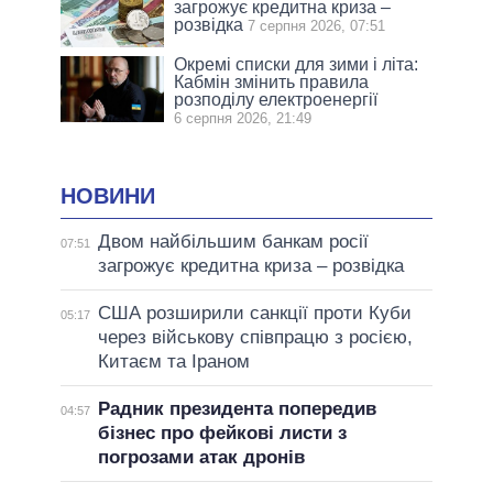
загрожує кредитна криза –
розвідка
7 серпня 2026, 07:51
Окремі списки для зими і літа:
Кабмін змінить правила
розподілу електроенергії
6 серпня 2026, 21:49
НОВИНИ
Двом найбільшим банкам росії
07:51
загрожує кредитна криза – розвідка
США розширили санкції проти Куби
05:17
через військову співпрацю з росією,
Китаєм та Іраном
Радник президента попередив
04:57
бізнес про фейкові листи з
погрозами атак дронів