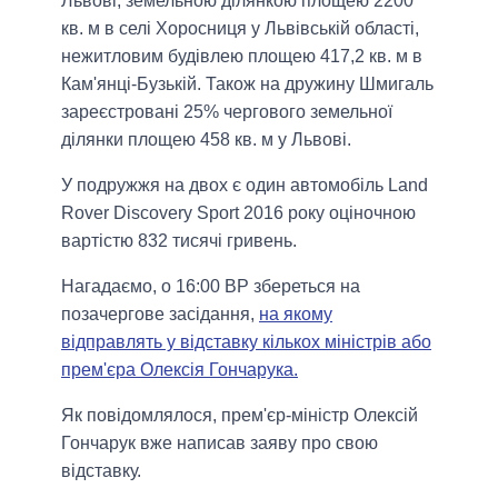
Львові, земельною ділянкою площею 2200
кв. м в селі Хоросниця у Львівській області,
нежитловим будівлею площею 417,2 кв. м в
Кам'янці-Бузькій. Також на дружину Шмигаль
зареєстровані 25% чергового земельної
ділянки площею 458 кв. м у Львові.
У подружжя на двох є один автомобіль Land
Rover Discovery Sport 2016 року оціночною
вартістю 832 тисячі гривень.
Нагадаємо, о 16:00 ВР збереться на
позачергове засідання,
на якому
відправлять у відставку кількох міністрів або
прем'єра Олексія Гончарука.
Як повідомлялося, прем'єр-міністр Олексій
Гончарук вже написав заяву про свою
відставку.