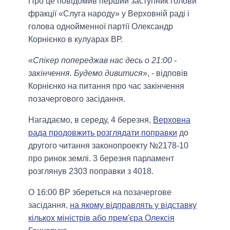
Про це повідомив перший заступник голови
фракції «Слуга народу» у Верховній раді і
голова однойменної партії Олександр
Корнієнко в кулуарах ВР.
«
Спікер попереджав нас десь о 21:00 -
закінчення. Будемо дивитися
», - відповів
Корнієнко на питання про час закінчення
позачергового засідання.
Нагадаємо, в середу, 4 березня,
Верховна
рада продовжить розглядати поправки
до
другого читання законопроекту №2178-10
про ринок землі. 3 березня парламент
розглянув 2303 поправки з 4018.
О 16:00 ВР збереться на позачергове
засідання,
на якому відправлять у відставку
кількох міністрів або прем'єра Олексія