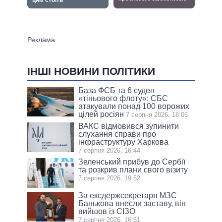
ІНШІ НОВИНИ ПОЛІТИКИ
База ФСБ та 6 суден
«тіньового флоту»: СБС
атакували понад 100 ворожих
цілей росіян
7 серпня 2026, 18:05
ВАКС відмовився зупинити
слухання справи про
інфраструктуру Харкова
7 серпня 2026, 16:44
Зеленський прибув до Сербії
та розкрив плани свого візиту
7 серпня 2026, 19:52
За ексдержсекретаря МЗС
Банькова внесли заставу, він
вийшов із СІЗО
7 серпня 2026, 16:51