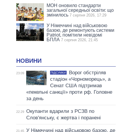
МОН оновило стандарти
загальної середньої освіти: що
змінилось
7 серпня 2026, 17:29
У Німеччині над військовою
базою, де ремонтують системи
Patriot, помітили невідомі
БПЛА
7 серпня 2026, 21:45
НОВИНИ
Ворог обстріляв
ПІДСУМКИ
23:09
стадіон «Чорноморець», а
Сенат США підтримав
«пекельні санкції» проти рф. Головне
за день
Окупанти вдарили з РСЗВ по
22:29
Слов'янську, є жертва і поранені
У Німеччині над військовою базою, де
21:45