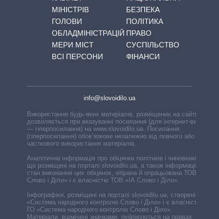
МІНІСТРІВ
БЕЗПЕКА
ГОЛОВИ
ПОЛІТИКА
ОБЛАДМІНІСТРАЦІЙ
ПРАВО
МЕРИ МІСТ
СУСПІЛЬСТВО
ВСІ ПЕРСОНИ
ФІНАНСИ
info@slovoidilo.ua
Використання будь-яких матеріалів, розміщених на сайті,
дозволяється при вказуванні посилання (для інтернет-видань
— гіперпосилання) на www.slovoidilo.ua. Посилання
(гіперпосилання) обов’язкове незалежно від повного або
часткового використання матеріалів.
Аналітична інформація про обіцянки політиків і чиновників,
що розміщені на порталі slovoidilo.ua, а також інформація про
стан виконання цих обіцянок, зібрана й опрацьована ТОВ «ІА
Слово і Діло» і є власністю ТОВ «ІА Слово і Діло».
Інфографіки, розміщені на порталі slovoidilo.ua, створені ГО
«Система народного контролю Слово і Діло» і є власністю
ГО «Система народного контролю Слово і Діло».
Матеріали, відмічені значками, публікуються на правах