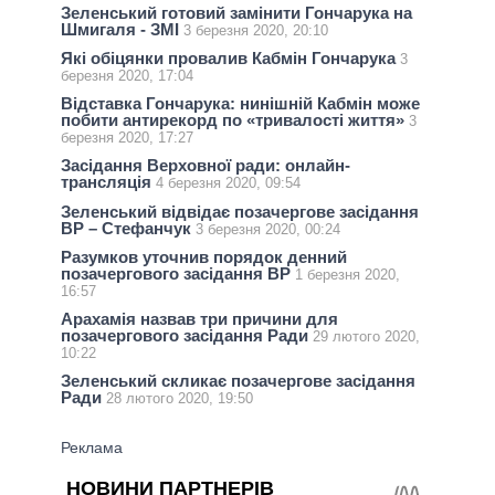
Зеленський готовий замінити Гончарука на
Шмигаля - ЗМІ
3 березня 2020, 20:10
Які обіцянки провалив Кабмін Гончарука
3
березня 2020, 17:04
Відставка Гончарука: нинішній Кабмін може
побити антирекорд по «тривалості життя»
3
березня 2020, 17:27
Засідання Верховної ради: онлайн-
трансляція
4 березня 2020, 09:54
Зеленський відвідає позачергове засідання
ВР – Стефанчук
3 березня 2020, 00:24
Разумков уточнив порядок денний
позачергового засідання ВР
1 березня 2020,
16:57
Арахамія назвав три причини для
позачергового засідання Ради
29 лютого 2020,
10:22
Зеленський скликає позачергове засідання
Ради
28 лютого 2020, 19:50