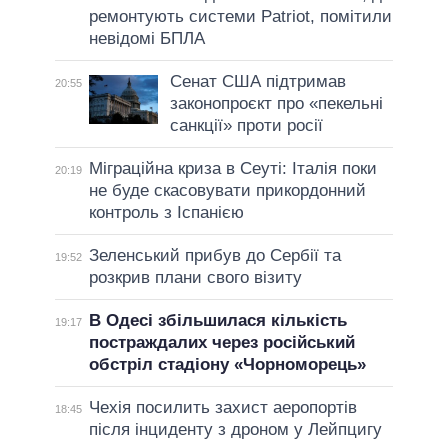
ремонтують системи Patriot, помітили
невідомі БПЛА
Сенат США підтримав
20:55
законопроєкт про «пекельні
санкції» проти росії
Міграційна криза в Сеуті: Італія поки
20:19
не буде скасовувати прикордонний
контроль з Іспанією
Зеленський прибув до Сербії та
19:52
розкрив плани свого візиту
В Одесі збільшилася кількість
19:17
постраждалих через російський
обстріл стадіону «Чорноморець»
Чехія посилить захист аеропортів
18:45
після інциденту з дроном у Лейпцигу