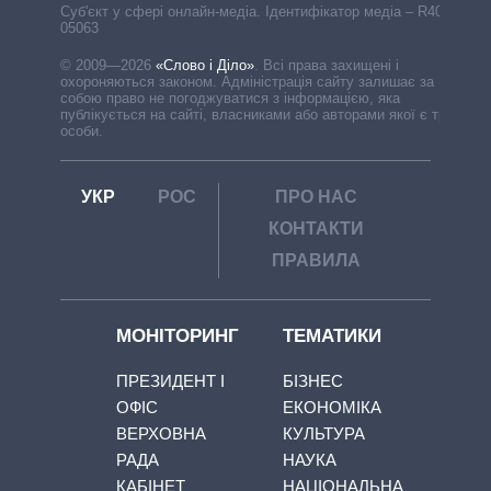
Cуб'єкт у сфері онлайн-медіа. Ідентифікатор медіа – R40-
05063
© 2009—2026
«Слово і Діло»
.
Всі права захищені і
охороняються законом. Адміністрація сайту залишає за
собою право не погоджуватися з інформацією, яка
публікується на сайті, власниками або авторами якої є треті
особи.
УКР
РОС
ПРО НАС
КОНТАКТИ
ПРАВИЛА
МОНІТОРИНГ
ТЕМАТИКИ
ПРЕЗИДЕНТ І
БІЗНЕС
ОФІС
ЕКОНОМІКА
ВЕРХОВНА
КУЛЬТУРА
РАДА
НАУКА
КАБІНЕТ
НАЦІОНАЛЬНА