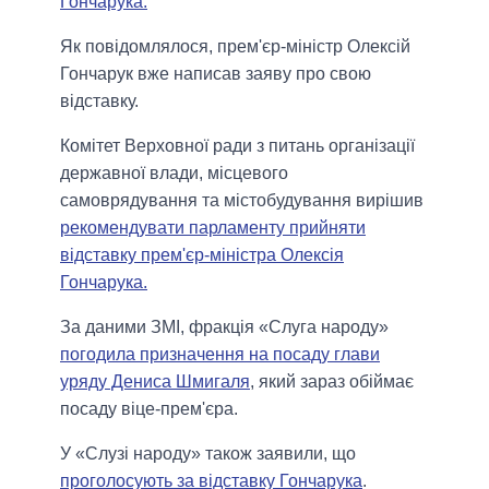
Гончарука.
Як повідомлялося, прем'єр-міністр Олексій
Гончарук вже написав заяву про свою
відставку.
Комітет Верховної ради з питань організації
державної влади, місцевого
самоврядування та містобудування вирішив
рекомендувати парламенту прийняти
відставку прем'єр-міністра Олексія
Гончарука.
За даними ЗМІ, фракція «Слуга народу»
погодила призначення на посаду глави
уряду Дениса Шмигаля
, який зараз обіймає
посаду віце-прем'єра.
У «Слузі народу» також заявили, що
проголосують за відставку Гончарука
.