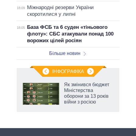
Міжнародні резерви України
18:09
скоротилися у липні
База ФСБ та 6 суден «тіньового
18:05
флоту»: СБС атакували понад 100
ворожих цілей росіян
Більше новин
ІНФОГРАФІКА
Як змінився бюджет
 за
Міністерства
асть
оборони за 13 років
війни з росією