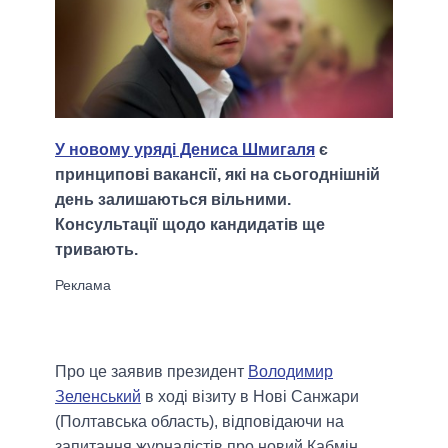
У новому уряді Дениса Шмигаля
є
принципові вакансії, які на сьогоднішній
день залишаються вільними.
Консультації щодо кандидатів ще
тривають.
Про це заявив президент
Володимир
Зеленський
в ході візиту в Нові Санжари
(Полтавська область), відповідаючи на
запитання журналістів про новий Кабмін.