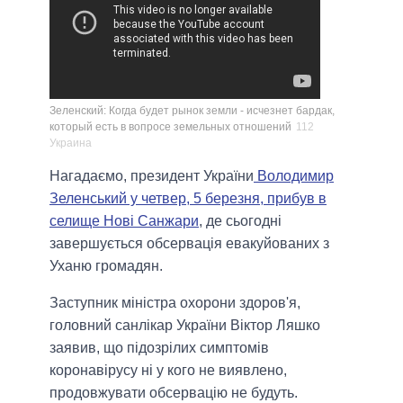
Зеленский: Когда будет рынок земли - исчезнет бардак,
который есть в вопросе земельных отношений
112
Украина
Нагадаємо, президент України
Володимир
Зеленський у четвер, 5 березня, прибув в
селище Нові Санжари
, де сьогодні
завершується обсервація евакуйованих з
Уханю громадян.
Заступник міністра охорони здоров'я,
головний санлікар України Віктор Ляшко
заявив, що підозрілих симптомів
коронавірусу ні у кого не виявлено,
продовжувати обсервацію не будуть.