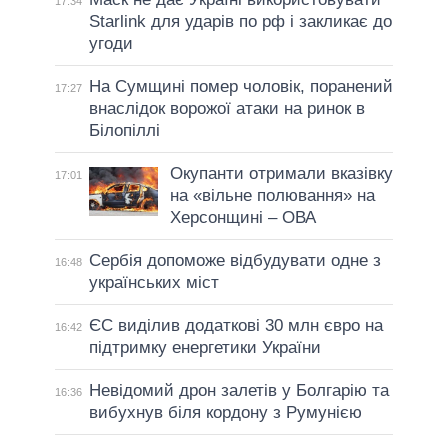
17:34
Starlink для ударів по рф і закликає до
угоди
На Сумщині помер чоловік, поранений
17:27
внаслідок ворожої атаки на ринок в
Білопіллі
Окупанти отримали вказівку
17:01
на «вільне полювання» на
Херсонщині – ОВА
Сербія допоможе відбудувати одне з
16:48
українських міст
ЄС виділив додаткові 30 млн євро на
16:42
підтримку енергетики України
Невідомий дрон залетів у Болгарію та
16:36
вибухнув біля кордону з Румунією