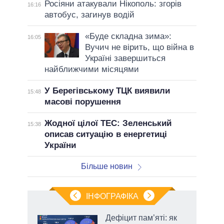
Росіяни атакували Нікополь: згорів
16:16
автобус, загинув водій
«Буде складна зима»:
16:05
Вучич не вірить, що війна в
Україні завершиться
найближчими місяцями
У Берегівському ТЦК виявили
15:48
масові порушення
Жодної цілої ТЕС: Зеленський
15:38
описав ситуацію в енергетиці
України
Більше новин
ІНФОГРАФІКА
жет
Дефіцит пам’яті: як