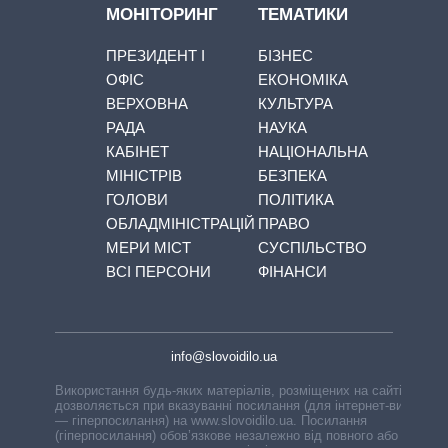
МОНІТОРИНГ
ТЕМАТИКИ
ПРЕЗИДЕНТ І
БІЗНЕС
ОФІС
ЕКОНОМІКА
ВЕРХОВНА
КУЛЬТУРА
РАДА
НАУКА
КАБІНЕТ
НАЦІОНАЛЬНА
МІНІСТРІВ
БЕЗПЕКА
ГОЛОВИ
ПОЛІТИКА
ОБЛАДМІНІСТРАЦІЙ
ПРАВО
МЕРИ МІСТ
СУСПІЛЬСТВО
ВСІ ПЕРСОНИ
ФІНАНСИ
info@slovoidilo.ua
Використання будь-яких матеріалів, розміщених на сайті,
дозволяється при вказуванні посилання (для інтернет-видань
— гіперпосилання) на www.slovoidilo.ua. Посилання
(гіперпосилання) обов’язкове незалежно від повного або