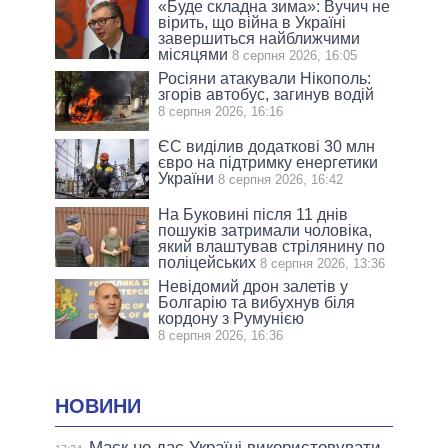
«Буде складна зима»: Вучич не
вірить, що війна в Україні
завершиться найближчими
місяцями
8 серпня 2026, 16:05
Росіяни атакували Нікополь:
згорів автобус, загинув водій
8 серпня 2026, 16:16
ЄС виділив додаткові 30 млн
євро на підтримку енергетики
України
8 серпня 2026, 16:42
На Буковині після 11 днів
пошуків затримали чоловіка,
який влаштував стрілянину по
поліцейських
8 серпня 2026, 13:36
Невідомий дрон залетів у
Болгарію та вибухнув біля
кордону з Румунією
8 серпня 2026, 16:36
НОВИНИ
Маск не дає Україні використовувати