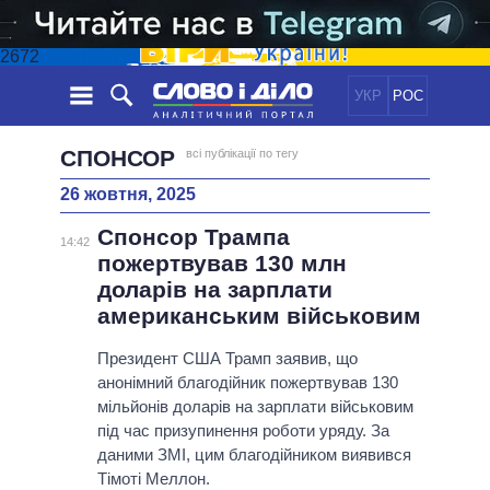
2672
УКР
РОС
НОВИНИ
СПОНСОР
всі публікації по тегу
26 жовтня, 2025
ОБIЦЯНКИ
СТРІЧКА
ПОЛІТИКА
Спонсор Трампа
ПОДІЇ
ЕКОНОМІКА
14:42
ПОЛIТИКИ
пожертвував 130 млн
СТАТТІ
СУСПІЛЬСТВО
доларів на зарплати
ІНФОГРАФІКА
ДУМКИ
СВІТ
УСІ ПОЛІТИКИ
американським військовим
ОГЛЯДИ
ПРЕЗИДЕНТ І ОФІС
ВІДЕО
Президент США Трамп заявив, що
ДАЙДЖЕСТИ
ВЕРХОВНА РАДА
анонімний благодійник пожертвував 130
ПІДТРИМАТИ
КАБІНЕТ МІНІСТРІВ
мільйонів доларів на зарплати військовим
ГОЛОВИ ОБЛАДМІНІСТРАЦІЙ
під час призупинення роботи уряду. За
ПОРІВНЯННЯ ПОЛІТИКІВ
даними ЗМІ, цим благодійником виявився
МЕРИ МІСТ
Тімоті Меллон.