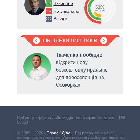
Виконано
261
51%
Не виконано
189
виконано
12
Всього
509
ОБІЦЯНКИ ПОЛІТИКІВ
а
Ткаченко пообіцяв
відкрити нову
безкоштовну пральню
 щодо
для переселенців на
Осокорках
виді
Cуб'єкт у сфері онлайн-медіа. Ідентифікатор медіа – R40-
05063
© 2009—2026
«Слово і Діло»
.
Всі права захищені і
охороняються законом. Адміністрація сайту залишає за