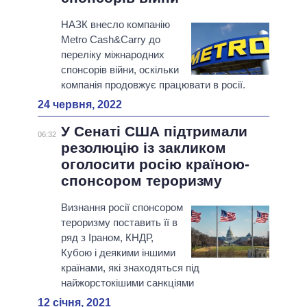
НАЗК внесло компанію
Metro Cash&Carry до
переліку міжнародних
спонсорів війни, оскільки
компанія продовжує працювати в росії.
24 червня, 2022
У Сенаті США підтримали
06:32
резолюцію із закликом
оголосити росію країною-
спонсором тероризму
Визнання росії спонсором
тероризму поставить її в
ряд з Іраном, КНДР,
Кубою і деякими іншими
країнами, які знаходяться під
найжорстокішими санкціями
12 січня, 2021