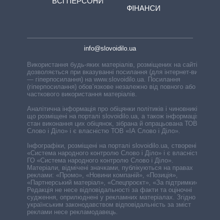
ВСІ ПЕРСОНИ
ФІНАНСИ
info@slovoidilo.ua
Використання будь-яких матеріалів, розміщених на сайті,
дозволяється при вказуванні посилання (для інтернет-видань
— гіперпосилання) на www.slovoidilo.ua. Посилання
(гіперпосилання) обов’язкове незалежно від повного або
часткового використання матеріалів.
Аналітична інформація про обіцянки політиків і чиновників,
що розміщені на порталі slovoidilo.ua, а також інформація про
стан виконання цих обіцянок, зібрана й опрацьована ТОВ «ІА
Слово і Діло» і є власністю ТОВ «ІА Слово і Діло».
Інфографіки, розміщені на порталі slovoidilo.ua, створені ГО
«Система народного контролю Слово і Діло» і є власністю
ГО «Система народного контролю Слово і Діло».
Матеріали, відмічені значками, публікуються на правах
реклами: «Промо», «Новини компаній», «Позиція»,
«Партнерський матеріал», «Спецпроєкт», «За підтримки».
Редакція не несе відповідальності за факти та оціночні
судження, оприлюднені у рекламних матеріалах. Згідно з
українським законодавством відповідальність за зміст
реклами несе рекламодавець.