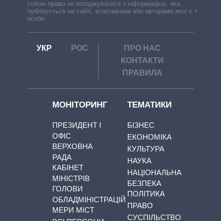
собою право не погоджуватися з інформацією, яка
публікується на сайті, власниками або авторами якої є треті
особи.
УКР
РОС
ПРО НАС
КОНТАКТИ
ПРАВИЛА
МОНІТОРИНГ
ТЕМАТИКИ
ПРЕЗИДЕНТ І
БІЗНЕС
ОФІС
ЕКОНОМІКА
ВЕРХОВНА
КУЛЬТУРА
РАДА
НАУКА
КАБІНЕТ
НАЦІОНАЛЬНА
МІНІСТРІВ
БЕЗПЕКА
ГОЛОВИ
ПОЛІТИКА
ОБЛАДМІНІСТРАЦІЙ
ПРАВО
МЕРИ МІСТ
СУСПІЛЬСТВО