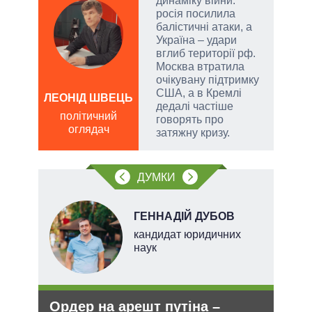
динаміку війни:
атий
росія посилила
чові
балістичні атаки, а
,
Україна – удари
за
вглиб території рф.
Москва втратила
очікувану підтримку
США, а в Кремлі
а
ЛЕОНІД ШВЕЦЬ
ОЛ
дедалі частіше
Р
політичний
говорять про
оглядач
по
затяжну кризу.
о
ДУМКИ
НОВ
ГЕННАДІЙ ДУБОВ
кандидат юридичних
наук
Ордер на арешт путіна –
Укр