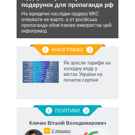
подарунок для пропаганди рф
дец
теп
На юридичні наслідки ордера МКС
очікувати не варто, а от російська
кова
Деце
пропаганда обов'язково використає цей
ру –
дозво
інфопривід
виве
опал
ІНФОГРАФІКА
Як зросли тарифи на
ть
холодну воду у
містах України на
початок серпня
ПОЛIТИКИ
ч
Кличко Віталій Володимирович
П
У процесі
59
51
37