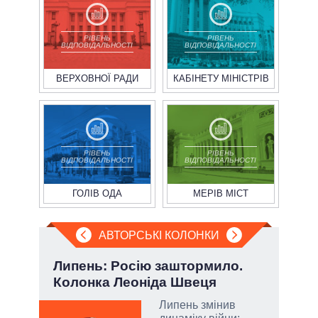
РІВЕНЬ
РІВЕНЬ
ВІДПОВІДАЛЬНОСТІ
ВІДПОВІДАЛЬНОСТІ
ВЕРХОВНОЇ РАДИ
КАБІНЕТУ МІНІСТРІВ
РІВЕНЬ
РІВЕНЬ
ВІДПОВІДАЛЬНОСТІ
ВІДПОВІДАЛЬНОСТІ
ГОЛІВ ОДА
МЕРІВ МІСТ
АВТОРСЬКІ КОЛОНКИ
Липень: Росію заштормило.
П'я
Колонка Леоніда Швеця
Укр
Липень змінив