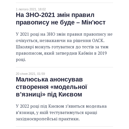
1 лютого 2021, 18:02
На ЗНО-2021 змін правил
правопису не буде – Мін'юст
У 2021 році на ЗНО змін правил правопису не
очікується, незважаючи на рішення ОАСК.
Школярі можуть готуватися до тестів за тим
правописом, який затвердив Кабмін в 2019
році.
20 січня 2021, 01:59
Малюська анонсував
створення «модельної
в’язниці» під Києвом
У 2022 році під Києвом з’явиться модельна
в’язниця, у якій тестуватимуться кращі
західноєвропейські практики.