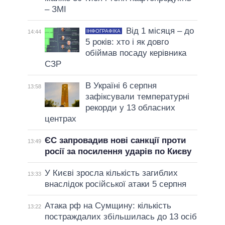
– ЗМІ
Від 1 місяця – до
ІНФОГРАФІКА
14:44
5 років: хто і як довго
обіймав посаду керівника
СЗР
В Україні 6 серпня
13:58
зафіксували температурні
рекорди у 13 обласних
центрах
ЄС запровадив нові санкції проти
13:49
росії за посилення ударів по Києву
У Києві зросла кількість загиблих
13:33
внаслідок російської атаки 5 серпня
Атака рф на Сумщину: кількість
13:22
постраждалих збільшилась до 13 осіб