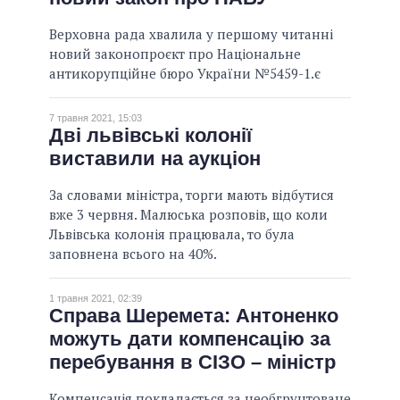
ВСІ ОБІЦЯНКИ
Верховна рада хвалила у першому читанні
новий законопроєкт про Національне
АРХІВНІ ОБІЦЯНКИ
антикорупційне бюро України №5459-1.є
7 травня 2021, 15:03
Дві львівські колонії
виставили на аукціон
За словами міністра, торги мають відбутися
вже 3 червня. Малюська розповів, що коли
Львівська колонія працювала, то була
заповнена всього на 40%.
1 травня 2021, 02:39
Справа Шеремета: Антоненко
можуть дати компенсацію за
перебування в СІЗО – міністр
Компенсація покладається за необгрунтоване