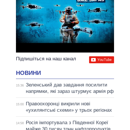
Підпишіться на наш канал
НОВИНИ
Зеленський дав завдання посилити
15:36
напрямки, які зараз штурмує армія рф
Правоохоронці викрили нові
15:00
«ухилянтські схеми» у трьох регіонах
Росія імпортувала з Південної Кореї
14:58
майже 30 тисяч тонн нафтопродуктів