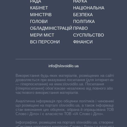
РАДА
НАУКА
КАБІНЕТ
НАЦІОНАЛЬНА
МІНІСТРІВ
БЕЗПЕКА
ГОЛОВИ
ПОЛІТИКА
ОБЛАДМІНІСТРАЦІЙ
ПРАВО
МЕРИ МІСТ
СУСПІЛЬСТВО
ВСІ ПЕРСОНИ
ФІНАНСИ
info@slovoidilo.ua
Використання будь-яких матеріалів, розміщених на сайті,
дозволяється при вказуванні посилання (для інтернет-видань
— гіперпосилання) на www.slovoidilo.ua. Посилання
(гіперпосилання) обов’язкове незалежно від повного або
часткового використання матеріалів.
Аналітична інформація про обіцянки політиків і чиновників,
що розміщені на порталі slovoidilo.ua, а також інформація про
стан виконання цих обіцянок, зібрана й опрацьована ТОВ «ІА
Слово і Діло» і є власністю ТОВ «ІА Слово і Діло».
Інфографіки, розміщені на порталі slovoidilo.ua, створені ГО
«Система народного контролю Слово і Діло» і є власністю