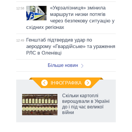
«Укрзалізниця» змінила
12:58
маршрути низки потягів
через безпекову ситуацію у
східних регіонах
Генштаб підтвердив удар по
12:49
аеродрому «Гвардійське» та ураження
РЛС в Оленівці
Більше новин
ІНФОГРАФІКА
Скільки картоплі
 за
вирощували в Україні
асть
до і під час великої
війни
аспі