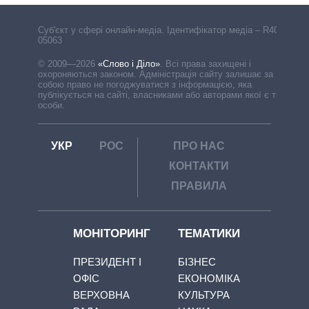
Cуб'єкт у сфері онлайн-медіа. Ідентифікатор медіа – R40-
05063
© 2009—2026
«Слово і Діло»
.
Всі права захищені і
охороняються законом. Адміністрація сайту залишає за
собою право не погоджуватися з інформацією, яка
публікується на сайті, власниками або авторами якої є треті
особи.
УКР
РОС
ПРО НАС
КОНТАКТИ
ПРАВИЛА
МОНІТОРИНГ
ТЕМАТИКИ
ПРЕЗИДЕНТ І
БІЗНЕС
ОФІС
ЕКОНОМІКА
ВЕРХОВНА
КУЛЬТУРА