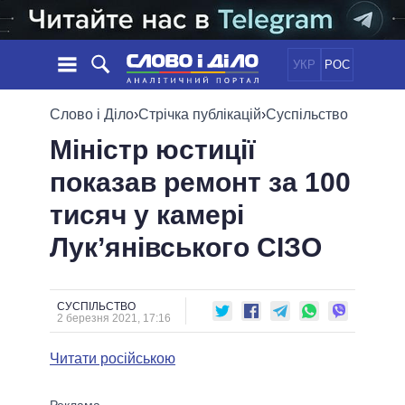
УКР
РОС
НОВИНИ
Слово і Діло
›
Стрічка публікацій
›
Суспільство
Міністр юстиції
ОБIЦЯНКИ
СТРІЧКА
ПОЛІТИКА
показав ремонт за 100
ПОДІЇ
ЕКОНОМІКА
ПОЛIТИКИ
тисяч у камері
СТАТТІ
СУСПІЛЬСТВО
ІНФОГРАФІКА
ДУМКИ
СВІТ
УСІ ПОЛІТИКИ
Лук’янівського СІЗО
ОГЛЯДИ
ПРЕЗИДЕНТ І ОФІС
ВІДЕО
ДАЙДЖЕСТИ
ВЕРХОВНА РАДА
СУСПІЛЬСТВО
ПІДТРИМАТИ
КАБІНЕТ МІНІСТРІВ
2 березня 2021, 17:16
ГОЛОВИ ОБЛАДМІНІСТРАЦІЙ
ПОРІВНЯННЯ ПОЛІТИКІВ
Читати російською
МЕРИ МІСТ
ВСІ ПЕРСОНИ