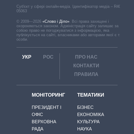
Cуб'єкт у сфері онлайн-медіа. Ідентифікатор медіа – R40-
05063
© 2009—2026
«Слово і Діло»
.
Всі права захищені і
охороняються законом. Адміністрація сайту залишає за
собою право не погоджуватися з інформацією, яка
публікується на сайті, власниками або авторами якої є треті
особи.
УКР
РОС
ПРО НАС
КОНТАКТИ
ПРАВИЛА
МОНІТОРИНГ
ТЕМАТИКИ
ПРЕЗИДЕНТ І
БІЗНЕС
ОФІС
ЕКОНОМІКА
ВЕРХОВНА
КУЛЬТУРА
РАДА
НАУКА