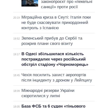
законопроєкт про «пекельні
санкції» проти росії
Міграційна криза в Сеуті: Італія поки
20:19
не буде скасовувати прикордонний
контроль з Іспанією
Зеленський прибув до Сербії та
19:52
розкрив плани свого візиту
В Одесі збільшилася кількість
19:17
постраждалих через російський
обстріл стадіону «Чорноморець»
Чехія посилить захист аеропортів
18:45
після інциденту з дроном у Лейпцигу
Міжнародні резерви України
18:09
скоротилися у липні
База ФСБ та 6 суден «тіньового
18:05