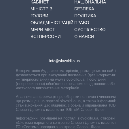
КАБІНЕТ
НАЦІОНАЛЬНА
МІНІСТРІВ
БЕЗПЕКА
ГОЛОВИ
ПОЛІТИКА
ОБЛАДМІНІСТРАЦІЙ
ПРАВО
МЕРИ МІСТ
СУСПІЛЬСТВО
ВСІ ПЕРСОНИ
ФІНАНСИ
info@slovoidilo.ua
Використання будь-яких матеріалів, розміщених на сайті,
дозволяється при вказуванні посилання (для інтернет-видань
— гіперпосилання) на www.slovoidilo.ua. Посилання
(гіперпосилання) обов’язкове незалежно від повного або
часткового використання матеріалів.
Аналітична інформація про обіцянки політиків і чиновників,
що розміщені на порталі slovoidilo.ua, а також інформація про
стан виконання цих обіцянок, зібрана й опрацьована ТОВ «ІА
Слово і Діло» і є власністю ТОВ «ІА Слово і Діло».
Інфографіки, розміщені на порталі slovoidilo.ua, створені ГО
«Система народного контролю Слово і Діло» і є власністю
ГО «Система народного контролю Слово і Діло».