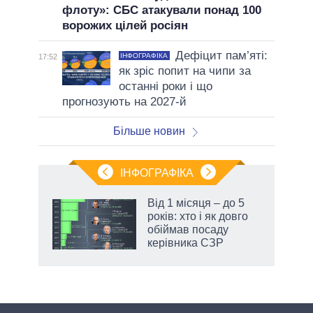
флоту»: СБС атакували понад 100
ворожих цілей росіян
Дефіцит пам’яті:
ІНФОГРАФІКА
17:52
як зріс попит на чипи за
останні роки і що
прогнозують на 2027-й
Більше новин
ІНФОГРАФІКА
Від 1 місяця – до 5
 за
років: хто і як довго
асть
обіймав посаду
керівника СЗР
аспі