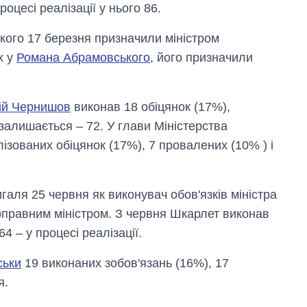
роцесі реалізації у нього 86.
якого 17 березня призначили міністром
х у
Романа Абрамовського
, його призначили
ій Чернишов
виконав 18 обіцянок (17%),
 залишається – 72. У глави Міністерства
ізованих обіцянок (17%), 7 провалених (10% ) і
ля 25 червня як виконувач обов'язків міністра
ноправним міністром. З червня Шкарлет виконав
4 – у процесі реалізації.
ськи
19 виконаних зобов'язань (16%), 17
я.