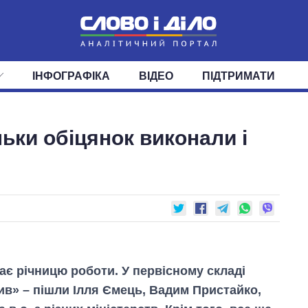
ІНФОГРАФІКА
ВІДЕО
ПІДТРИМАТИ
ІС
СТРІЧКА
ВЕРХОВНА РАДА
ПОДІЇ
СТАТТІ
КАБІНЕТ МІНІСТРІВ
ДУМКИ
ОГЛЯДИ
ГОЛОВИ ОБЛАДМІНІСТРА
ДАЙДЖЕСТИ
льки обіцянок виконали і
ПОЛІТИКА
ДЕПУТАТИ
ЕКОНОМІКА
КОМІТЕТИ
СУСПІЛЬСТВО
ФРАКЦІЇ
ОКРУГИ
СВІТ
ає річницю роботи. У первісному складі
ив» – пішли Ілля Ємець, Вадим Пристайко,