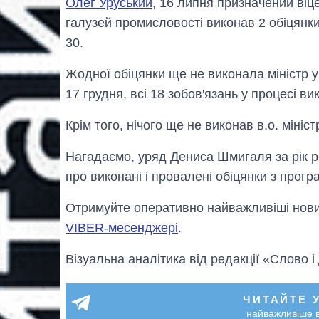
Олег Уруський
, 16 липня призначений віце
галузей промисловості виконав 2 обіцянки 
30.
Жодної обіцянки ще не виконала міністр 
17 грудня, всі 18 зобов'язань у процесі ви
Крім того, нічого ще не виконав в.о. мініс
Нагадаємо, уряд Дениса Шмигаля за рік р
про виконані і провалені обіцянки з прог
Отримуйте оперативно найважливіші новин
VIBER-месенджері
.
Візуальна аналітика від редакції «Слово і
ЧИТАЙТЕ 
найважливіше в