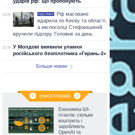
ударів рф: що пропонують
Рф масовано
ПІДСУМКИ
23:00
вдарила по Києву та області,
а експосолці Стефанішиній
вручили підозру. Головне за день
У Молдові виявили уламки
22:18
російського безпілотника «Герань-2»
Більше новин
ІНФОГРАФІКА
Економіка ШІ-
гігантів: скільки
коштують і
заробляють
OpenAI та