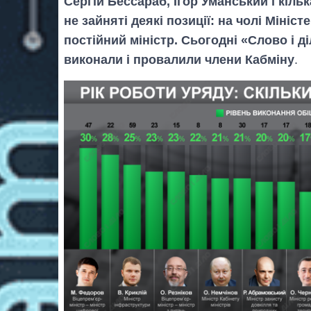
Сергій Бессараб, Ігор Уманський і кілька
не зайняті деякі позиції: на чолі Мініс
постійний міністр. Сьогодні «Слово і д
виконали і провалили члени Кабміну
.