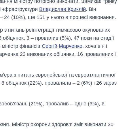
ання міністру потрібно виконати. Замикає трійку
р інфраструктури
Владислав Криклій
. Він
– 24 (10%), ще 151 у нього в процесі виконання.
р з питань реінтеграції тимчасово окупованих
5 обіцянок, 3 – провалив (5%), 47 поки на стадії
 міністр фінансів
Сергій Марченко
, хоча він і
арченка 23 виконаних обіцянки, 16 провалених і
м'єра з питань європейської та євроатлантичної
 8 обіцянок (22%), провалила – 2 (6%) і 26 зараз
зобов'язань (21%), провалив – одне (3%), в
ня. Міністр охорони здоров'я зміг виконати 30