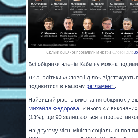
Скільки обіцянок провалили міністри
Слово і діло
Зо
Всі обіцянки членів Кабміну можна подив
Як аналітики «Слово і діло» відстежують 
подивитися в нашому
регламенті
.
Найвищий рівень виконання обіцянок у ві
Михайла Федорова
. У нього 47 виконаних
(13%), ще 90 залишаються в процесі вико
На другому місці міністр соціальної політ