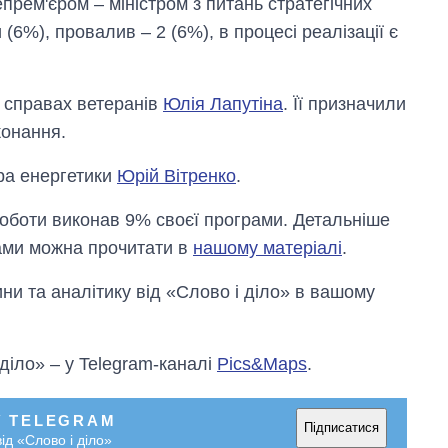
прем'єром – міністром з питань стратегічних
(6%), провалив – 2 (6%), в процесі реалізації є
у справах ветеранів
Юлія Лапутіна
. Її призначили
конання.
тра енергетики
Юрій Вітренко
.
оботи виконав 9% своєї програми. Детальніше
рами можна прочитати в
нашому матеріалі
.
и та аналітику від «Слово і діло» в вашому
 діло» – у Telegram-каналі
Pics&Maps
.
У TELEGRAM
Підписатися
ід «Слово і діло»