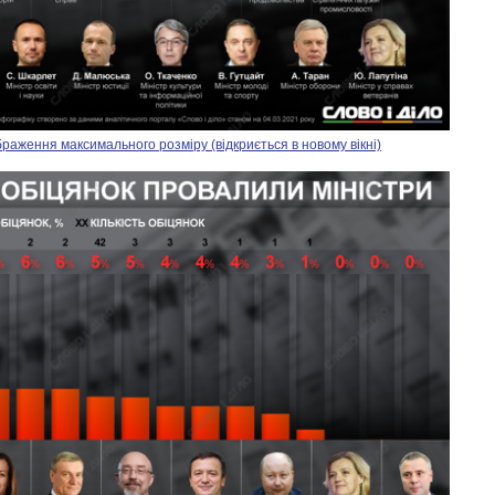
раження максимального розміру (відкриється в новому вікні)
Скільки картоплі
вирощували в
Україні до і під час
великої війни