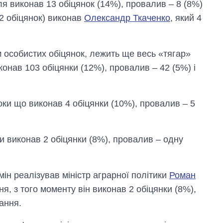
я виконав 13 обіцянок (14%), провалив – 8 (8%)
12 обіцянок) виконав
Олександр Ткаченко
, який 4
ім особистих обіцянок, лежить ще весь «тягар»
конав 103 обіцянки (12%), провалив – 42 (5%) і
ки що виконав 4 обіцянки (10%), провалив – 5
ти виконав 2 обіцянки (8%), провалив – одну
мін реалізував міністр аграрної політики
Роман
ня, з того моменту він виконав 2 обіцянки (8%),
ання.