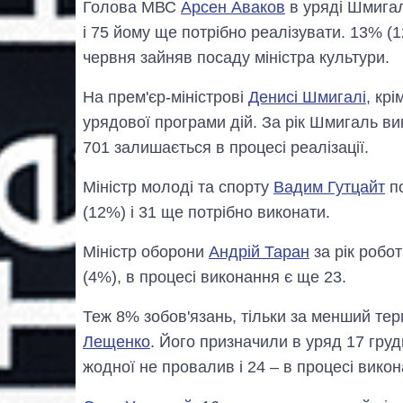
Голова МВС
Арсен Аваков
в уряді Шмигал
і 75 йому ще потрібно реалізувати. 13% (
червня зайняв посаду міністра культури.
На прем'єр-міністрові
Денисі Шмигалі
, кр
урядової програми дій. За рік Шмигаль ви
701 залишається в процесі реалізації.
Міністр молоді та спорту
Вадим Гутцайт
по
(12%) і 31 ще потрібно виконати.
Міністр оборони
Андрій Таран
за рік робо
(4%), в процесі виконання є ще 23.
Теж 8% зобов'язань, тільки за менший тер
Лещенко
. Його призначили в уряд 17 груд
жодної не провалив і 24 – в процесі викон