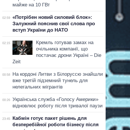
майже на 10 ГВт
«Потрібен новий силовий блок»:
02:59
Залужний пояснив свої слова про
вступ України до НАТО
Кремль готував замах на
02:15
очільника компанії, що
постачає дрони Україні – Die
Zeit
На кордоні Литви з Білоруссю знайшли
00:58
вже третій підземний тунель для
нелегальних мігрантів
Українська служба «Голосу Америки»
00:26
відновлює роботу після тривалої паузи
Кабмін готує пакет рішень для
23:45
безперебійної роботи бізнесу після