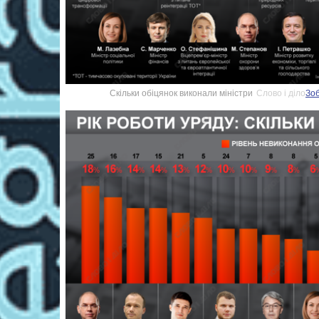
Скільки обіцянок виконали міністри
Слово і діло
Зоб