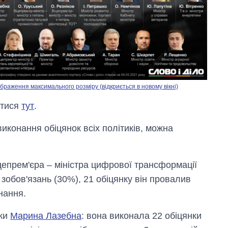
браження максимального розміру (відкриється в новому вікні)
итися
тут
.
виконання обіцянок всіх політиків, можна
цепрем'єра – міністра цифрової трансформації
 зобов'язань (30%), 21 обіцянку він провалив
нання.
ики
Марина Лазебна
: вона виконала 22 обіцянки