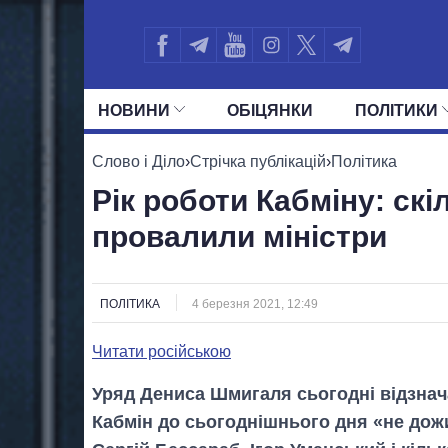
НОВИНИ
ОБIЦЯНКИ
ПОЛIТИКИ
УСІ ПОЛІТИКИ
ПРЕЗИДЕНТ І ОФ
Слово і Діло
›
Стрічка публікацій
›
Політика
Рік роботи Кабміну: скі
провалили міністри
ПОЛІТИКА
4 березня 2021, 12:49
Читати російською
Уряд Дениса Шмигаля сьогодні відзнач
Кабмін до сьогоднішнього дня «не дож