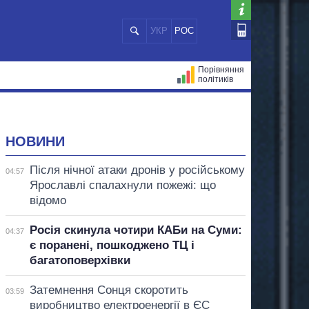
УКР
РОС
Порівняння
політиків
ЦІЙ
МЕРИ МІСТ
ВСІ ПЕРСОНИ
НОВИНИ
Після нічної атаки дронів у російському
04:57
Ярославлі спалахнули пожежі: що
відомо
Росія скинула чотири КАБи на Суми:
04:37
є поранені, пошкоджено ТЦ і
багатоповерхівки
Затемнення Сонця скоротить
03:59
виробництво електроенергії в ЄС