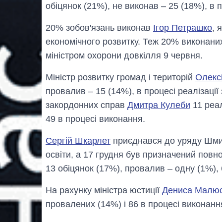
обіцянок (21%), не виконав – 25 (18%), в п
20% зобов'язань виконав
Ігор Петрашко
, 
економічного розвитку. Теж 20% виконани
міністром охорони довкілля 9 червня.
Міністр розвитку громад і територій
Олекс
провалив – 15 (14%), в процесі реалізації
закордонних справ
Дмитра Кулеби
11 реал
49 в процесі виконання.
Сергій Шкарлет
приєднався до уряду Шмига
освіти, а 17 грудня був призначений пов
13 обіцянок (17%), провалив – одну (1%), 6
На рахунку міністра юстиції
Дениса Малю
провалених (14%) і 86 в процесі виконанн