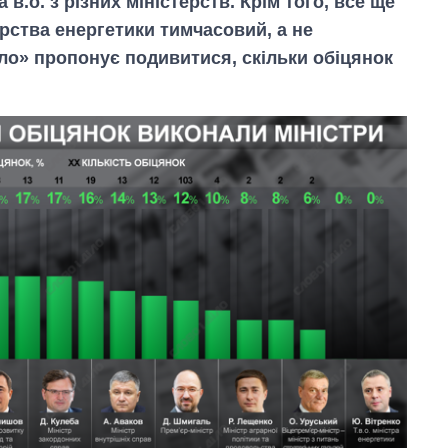
 в.о. з різних міністерств. Крім того, все ще
терства енергетики тимчасовий, а не
іло» пропонує подивитися, скільки обіцянок