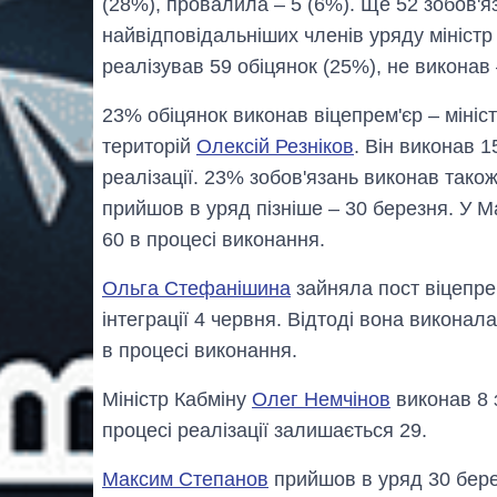
(28%), провалила – 5 (6%). Ще 52 зобов'яз
найвідповідальніших членів уряду мініст
реалізував 59 обіцянок (25%), не виконав 
23% обіцянок виконав віцепрем'єр – мініст
територій
Олексій Резніков
. Він виконав 1
реалізації. 23% зобов'язань виконав також
прийшов в уряд пізніше – 30 березня. У М
60 в процесі виконання.
Ольга Стефанішина
зайняла пост віцепре
інтеграції 4 червня. Відтоді вона виконала
в процесі виконання.
Міністр Кабміну
Олег Немчінов
виконав 8 
процесі реалізації залишається 29.
Максим Степанов
прийшов в уряд 30 берез