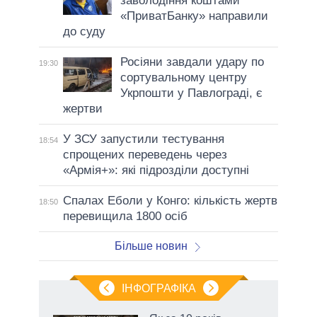
заволодіння коштами
«ПриватБанку» направили
до суду
Росіяни завдали удару по
19:30
сортувальному центру
Укрпошти у Павлограді, є
жертви
У ЗСУ запустили тестування
18:54
спрощених переведень через
«Армія+»: які підрозділи доступні
Спалах Еболи у Конго: кількість жертв
18:50
перевищила 1800 осіб
Більше новин
ІНФОГРАФІКА