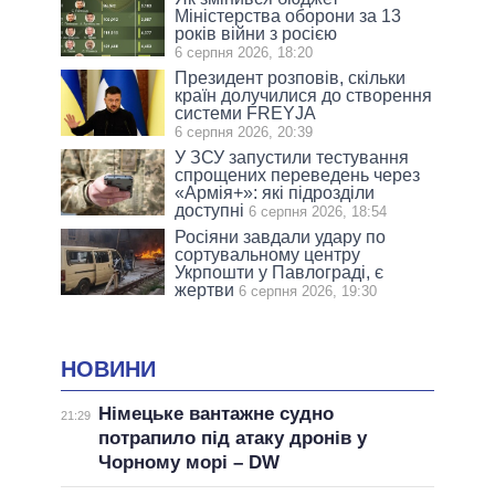
Міністерства оборони за 13
років війни з росією
6 серпня 2026, 18:20
Президент розповів, скільки
країн долучилися до створення
системи FREYJA
6 серпня 2026, 20:39
У ЗСУ запустили тестування
спрощених переведень через
«Армія+»: які підрозділи
доступні
6 серпня 2026, 18:54
Росіяни завдали удару по
сортувальному центру
Укрпошти у Павлограді, є
жертви
6 серпня 2026, 19:30
НОВИНИ
Німецьке вантажне судно
21:29
потрапило під атаку дронів у
Чорному морі – DW