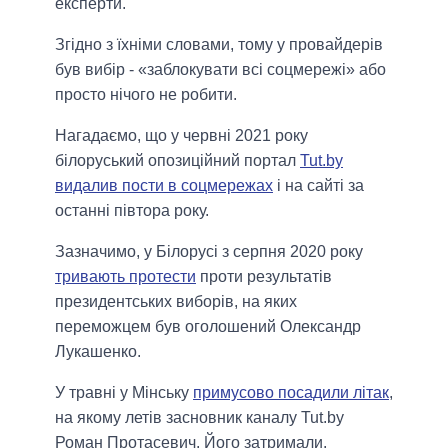
експерти.
Згідно з їхніми словами, тому у провайдерів
був вибір - «заблокувати всі соцмережі» або
просто нічого не робити.
Нагадаємо, що у червні 2021 року
білоруський опозиційний портал
Tut.by
видалив пости в соцмережах
і на сайті за
останні півтора року.
Зазначимо, у Білорусі з серпня 2020 року
тривають протести
проти результатів
президентських виборів, на яких
переможцем був оголошений Олександр
Лукашенко.
У травні у Мінську
примусово посадили літак
,
на якому летів засновник каналу Tut.by
Роман Протасевич. Його затримали.