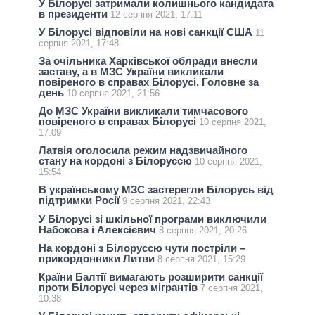
У Білорусі затримали колишнього кандидата
в президенти
12 серпня 2021, 17:11
У Білорусі відповіли на нові санкції США
11
серпня 2021, 17:48
За очільника Харківської облради внесли
заставу, а в МЗС України викликали
повіреного в справах Білорусі. Головне за
день
10 серпня 2021, 21:56
До МЗС України викликали тимчасового
повіреного в справах Білорусі
10 серпня 2021,
17:09
Латвія оголосила режим надзвичайного
стану на кордоні з Білоруссю
10 серпня 2021,
15:54
В українському МЗС застерегли Білорусь від
підтримки Росії
9 серпня 2021, 22:43
У Білорусі зі шкільної програми виключили
Набокова і Алексієвич
8 серпня 2021, 20:26
На кордоні з Білоруссю чути постріли –
прикордонники Литви
8 серпня 2021, 15:29
Країни Балтії вимагають розширити санкції
проти Білорусі через мігрантів
7 серпня 2021,
10:38