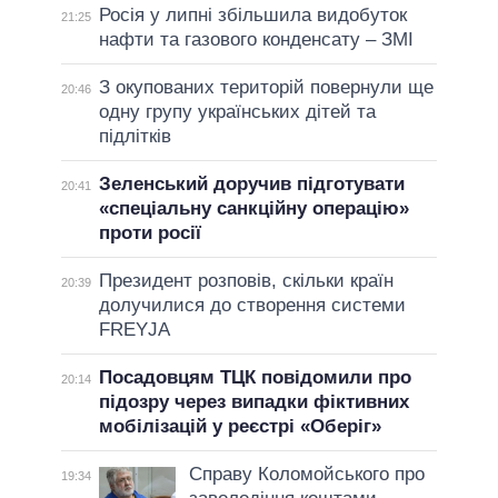
Росія у липні збільшила видобуток
21:25
нафти та газового конденсату – ЗМІ
З окупованих територій повернули ще
20:46
одну групу українських дітей та
підлітків
Зеленський доручив підготувати
20:41
«спеціальну санкційну операцію»
проти росії
Президент розповів, скільки країн
20:39
долучилися до створення системи
FREYJA
Посадовцям ТЦК повідомили про
20:14
підозру через випадки фіктивних
мобілізацій у реєстрі «Оберіг»
Справу Коломойського про
19:34