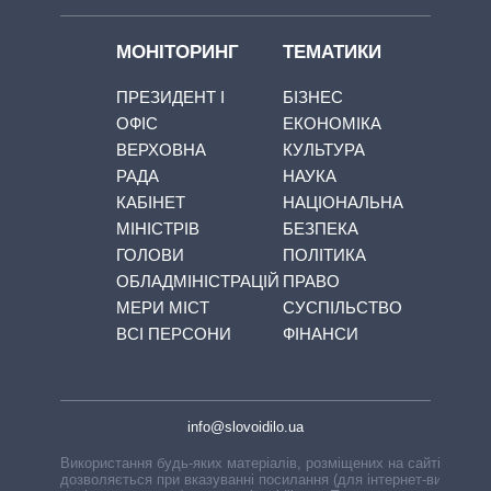
МОНІТОРИНГ
ТЕМАТИКИ
ПРЕЗИДЕНТ І
БІЗНЕС
ОФІС
ЕКОНОМІКА
ВЕРХОВНА
КУЛЬТУРА
РАДА
НАУКА
КАБІНЕТ
НАЦІОНАЛЬНА
МІНІСТРІВ
БЕЗПЕКА
ГОЛОВИ
ПОЛІТИКА
ОБЛАДМІНІСТРАЦІЙ
ПРАВО
МЕРИ МІСТ
СУСПІЛЬСТВО
ВСІ ПЕРСОНИ
ФІНАНСИ
info@slovoidilo.ua
Використання будь-яких матеріалів, розміщених на сайті,
дозволяється при вказуванні посилання (для інтернет-видань