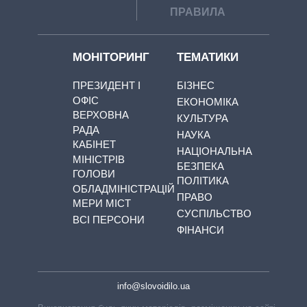
ПРАВИЛА
МОНІТОРИНГ
ТЕМАТИКИ
ПРЕЗИДЕНТ І
БІЗНЕС
ОФІС
ЕКОНОМІКА
ВЕРХОВНА
КУЛЬТУРА
РАДА
НАУКА
КАБІНЕТ
НАЦІОНАЛЬНА
МІНІСТРІВ
БЕЗПЕКА
ГОЛОВИ
ПОЛІТИКА
ОБЛАДМІНІСТРАЦІЙ
ПРАВО
МЕРИ МІСТ
СУСПІЛЬСТВО
ВСІ ПЕРСОНИ
ФІНАНСИ
info@slovoidilo.ua