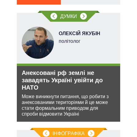
ві
тів
о
ДУМКИ
вих
.
ОЛЕКСІЙ ЯКУБІН
ерт
політолог
Анексовані рф землі не
Рез
завадять Україні увійти до
реж
НАТО
рек
ання
Може виникнути питання, що робити з
Попр
кому
анексованими територіями й це може
до ви
стати формальним приводом для
це д
спроби відмовити Україні
ІНФОГРАФІКА