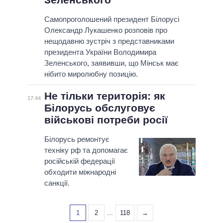
Самопроголошений президент Білорусі
Олександр Лукашенко розповів про
нещодавню зустріч з представниками
президента України Володимира
Зеленського, заявивши, що Мінськ має
нібито миролюбну позицію.
Не тільки територія: як
17:44
Білорусь обслуговує
військові потреби росії
Білорусь ремонтує
техніку рф та допомагає
російській федерації
обходити міжнародні
санкції.
1
2
...
118
→