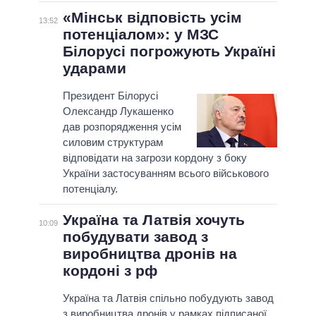
«Мінськ відповість усім
13:52
потенціалом»: у МЗС
Білорусі погрожують Україні
ударами
Президент Білорусі
Олександр Лукашенко
дав розпорядження усім
силовим структурам
відповідати на загрози кордону з боку
України застосуванням всього військового
потенціалу.
Україна та Латвія хочуть
10:09
побудувати завод з
виробництва дронів на
кордоні з рф
Україна та Латвія спільно побудують завод
з виробництва дронів у рамках підписаної