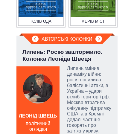
РІВЕНЬ
РІВЕНЬ
ВІДПОВІДАЛЬНОСТІ
ВІДПОВІДАЛЬНОСТІ
ГОЛІВ ОДА
МЕРІВ МІСТ
АВТОРСЬКІ КОЛОНКИ
ва
Липень: Росію заштормило.
Пол
?
Колонка Леоніда Швеця
чи 
вла
РНБО
Липень змінив
динаміку війни:
і»,
росія посилила
балістичні атаки, а
Україна – удари
вглиб території рф.
Москва втратила
и,
очікувану підтримку
США, а в Кремлі
ЛЕОНІД ШВЕЦЬ
дедалі частіше
Д
політичний
ів:
говорять про
ПО
оглядач
затяжну кризу.