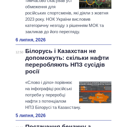
тимчасово скасував усі
обмеження для
російських спортсменів, які діяли з жовтня
2023 року. НОК України висловив
категоричну незгоду з рішенням МОК та
закликав до його перегляду.
6 липня, 2026
Білорусь і Казахстан не
12:50
допоможуть: скільки нафти
переробляють НПЗ сусідів
росії
«Слово і діло» порівнює
на інфографіці російські
потреби у переробці
нафти з потенціалом
НПЗ Білорусі та Казахстану.
5 липня, 2026
Постачання бензину з