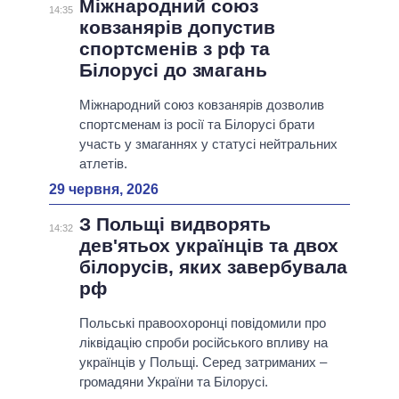
Міжнародний союз
14:35
ковзанярів допустив
спортсменів з рф та
Білорусі до змагань
Міжнародний союз ковзанярів дозволив
спортсменам із росії та Білорусі брати
участь у змаганнях у статусі нейтральних
атлетів.
29 червня, 2026
З Польщі видворять
14:32
дев'ятьох українців та двох
білорусів, яких завербувала
рф
Польські правоохоронці повідомили про
ліквідацію спроби російського впливу на
українців у Польщі. Серед затриманих –
громадяни України та Білорусі.