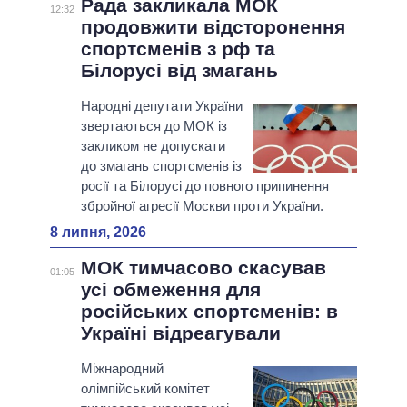
Рада закликала МОК
12:32
продовжити відсторонення
спортсменів з рф та
Білорусі від змагань
Народні депутати України
звертаються до МОК із
закликом не допускати
до змагань спортсменів із
росії та Білорусі до повного припинення
збройної агресії Москви проти України.
8 липня, 2026
МОК тимчасово скасував
01:05
усі обмеження для
російських спортсменів: в
Україні відреагували
Міжнародний
олімпійський комітет