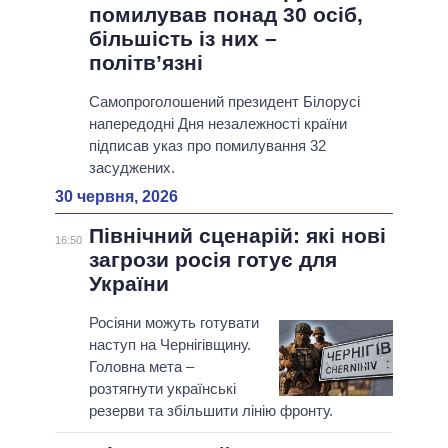
помилував понад 30 осіб,
більшість із них –
політв’язні
Самопроголошений президент Білорусі
напередодні Дня незалежності країни
підписав указ про помилування 32
засуджених.
30 червня, 2026
Північний сценарій: які нові
16:50
загрози росія готує для
України
Росіяни можуть готувати
наступ на Чернігівщину.
Головна мета –
розтягнути українські
резерви та збільшити лінію фронту.