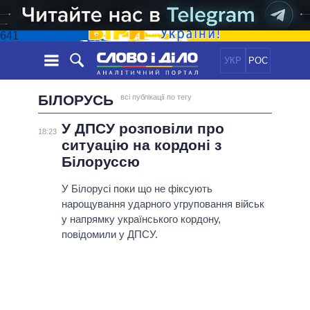
641
УКР
РОС
НОВИНИ
БІЛОРУСЬ
всі публікації по тегу
У ДПСУ розповіли про
ОБIЦЯНКИ
СТРІЧКА
ПОЛІТИКА
18:23
ситуацію на кордоні з
ПОДІЇ
ЕКОНОМІКА
ПОЛIТИКИ
Білоруссю
СТАТТІ
СУСПІЛЬСТВО
У Білорусі поки що не фіксують
ІНФОГРАФІКА
ДУМКИ
СВІТ
УСІ ПОЛІТИКИ
нарощування ударного угруповання військ
ОГЛЯДИ
ПРЕЗИДЕНТ І ОФІС
у напрямку українського кордону,
ВІДЕО
ДАЙДЖЕСТИ
ВЕРХОВНА РАДА
повідомили у ДПСУ.
ПІДТРИМАТИ
КАБІНЕТ МІНІСТРІВ
ГОЛОВИ ОБЛАДМІНІСТРАЦІЙ
ПОРІВНЯННЯ ПОЛІТИКІВ
МЕРИ МІСТ