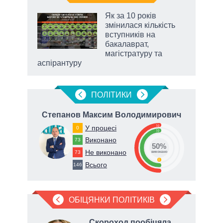
 як
Як за 10 років
и за
змінилася кількість
вступників на
2027-
бакалаврат,
магістратуру та
аспірантуру
ПОЛIТИКИ
а
Степанов Максим Володимирович
50
У процесі
0
50
Виконано
73
50%
Не виконано
73
виконано
0
Всього
146
ОБІЦЯНКИ ПОЛІТИКІВ
ив
,
Скороход пообіцяла