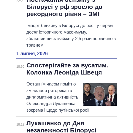
22:29
Білорусі у рф зросло до
рекордного рівня – ЗМІ
Імпорт бензину з Білорусі до росії у червні
досяг історичного максимуму,
збільшившись майже у 2,5 рази порівняно з
травнем.
1 липня, 2026
Спостерігайте за вусатим.
18:30
Колонка Леоніда Швеця
Останнім часом помітно
змінилася риторика та
дипломатична активність
Олександра Лукашенка,
зокрема і щодо путінської росії.
Лукашенко до Дня
18:12
незалежності Білорусі