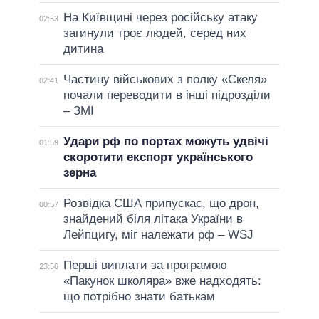
На Київщині через російську атаку
02:53
загинули троє людей, серед них
дитина
Частину військових з полку «Скеля»
02:41
почали переводити в інші підрозділи
– ЗМІ
Удари рф по портах можуть удвічі
01:59
скоротити експорт українського
зерна
Розвідка США припускає, що дрон,
00:57
знайдений біля літака України в
Лейпцигу, міг належати рф – WSJ
Перші виплати за програмою
23:56
«Пакунок школяра» вже надходять:
що потрібно знати батькам