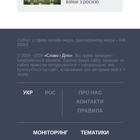
війни з росією
Cуб'єкт у сфері онлайн-медіа. Ідентифікатор медіа – R40-
05063
© 2009—2026
«Слово і Діло»
.
Всі права захищені і
охороняються законом. Адміністрація сайту залишає за
собою право не погоджуватися з інформацією, яка
публікується на сайті, власниками або авторами якої є треті
особи.
УКР
РОС
ПРО НАС
КОНТАКТИ
ПРАВИЛА
МОНІТОРИНГ
ТЕМАТИКИ