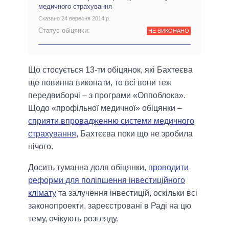
медичного страхування
Сказано 24 вересня 2014 р.
Статус обіцянки:
НЕ ВИКОНАНО
Що стосується 13-ти обіцянок, які Бахтеєва
ще повинна виконати, то всі вони теж
передвиборчі – з програми «Оппоблока».
Щодо «профільної медичної» обіцянки –
сприяти впровадженню системи медичного
страхування,
Бахтєєва поки що не зробила
нічого.
Досить туманна доля обіцянки,
проводити
реформи для поліпшення інвестиційного
клімату
та залучення інвестицій, оскільки всі
законопроекти, зареєстровані в Раді на цю
тему, очікують розгляду.