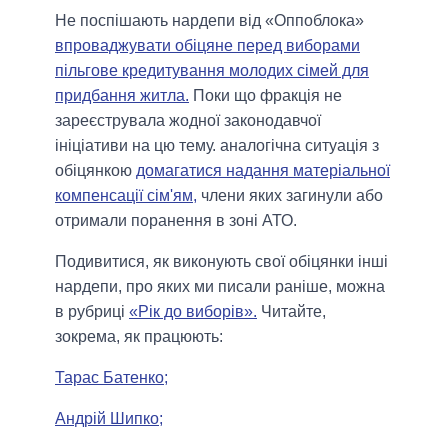
Не поспішають нардепи від «Оппоблока»
впроваджувати обіцяне перед виборами
пільгове кредитування молодих сімей для
придбання житла.
Поки що фракція не
зареєструвала жодної законодавчої
ініціативи на цю тему. аналогічна ситуація з
обіцянкою
домагатися надання матеріальної
компенсації сім'ям,
члени яких загинули або
отримали поранення в зоні АТО.
Подивитися, як виконують свої обіцянки інші
нардепи, про яких ми писали раніше, можна
в рубриці
«Рік до виборів».
Читайте,
зокрема, як працюють:
Тарас Батенко;
Андрій Шипко;