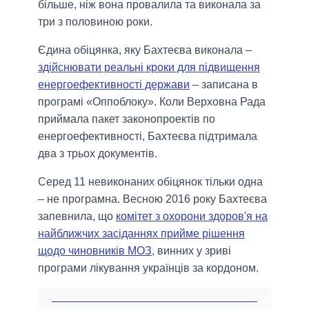
більше, ніж вона провалила та виконала за
три з половиною роки.
Єдина обіцянка, яку Бахтеєва виконала –
здійснювати реальні кроки для підвищення
енергоефективності держави
– записана в
програмі «Оппоблоку». Коли Верховна Рада
приймала пакет законопроектів по
енергоефективності, Бахтеєва підтримала
два з трьох документів.
Серед 11 невиконаних обіцянок тільки одна
– не програмна. Весною 2016 року Бахтеєва
запевнила, що
комітет з охорони здоров'я на
найближчих засіданнях прийме рішення
щодо чиновників МОЗ,
винних у зриві
програми лікування українців за кордоном.