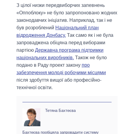
З цілої низки передвиборчих запевнень
«Оппоблоку» не було запропоновано жодних
законодавчих ініціатив. Наприклад, так і не
був розроблений
Національний план
відродження Донбасу.
Так само як і не була
запроваджена обіцяна перед виборами
партією
Державна програма підтримки
національних виробників.
Також не було
подано в Раду проект закону
про
забезпечення молоді робочими місцями
після здобуття вищої або професійно-
технічної освіти.
Тетяна Бахтеєва
Бахтеєва пообіцяла запровадити систему