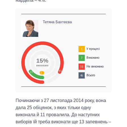
нардепа – 4%.
Тетяна Бахтеєва
У процесі
1
Виконано
7
15%
виконано
Не виконано
38
83
15
2
Всього
46
Починаючи з 27 листопада 2014 року, вона
дала 25 обіцянок, з яких тільки одну
виконала й 11 провалила. До наступних
виборів їй треба виконати ще 13 запевнень –