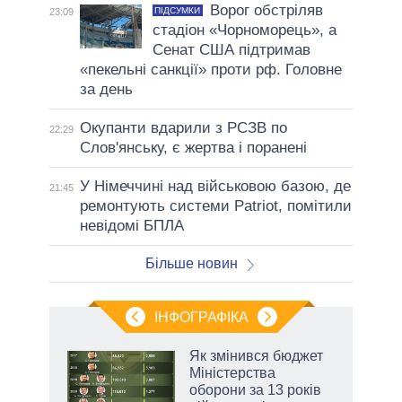
Ворог обстріляв
ПІДСУМКИ
23:09
стадіон «Чорноморець», а
Сенат США підтримав
«пекельні санкції» проти рф. Головне
за день
Окупанти вдарили з РСЗВ по
22:29
Слов'янську, є жертва і поранені
У Німеччині над військовою базою, де
21:45
ремонтують системи Patriot, помітили
невідомі БПЛА
Більше новин
ІНФОГРАФІКА
Як змінився бюджет
раїні
Міністерства
ої
оборони за 13 років