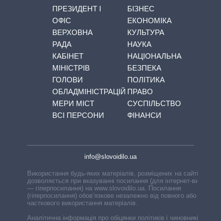
ПРЕЗИДЕНТ І
БІЗНЕС
ОФІС
ЕКОНОМІКА
ВЕРХОВНА
КУЛЬТУРА
РАДА
НАУКА
КАБІНЕТ
НАЦІОНАЛЬНА
МІНІСТРІВ
БЕЗПЕКА
ГОЛОВИ
ПОЛІТИКА
ОБЛАДМІНІСТРАЦІЙ
ПРАВО
МЕРИ МІСТ
СУСПІЛЬСТВО
ВСІ ПЕРСОНИ
ФІНАНСИ
info@slovoidilo.ua
Використання будь-яких матеріалів, розміщених на сайті,
дозволяється при вказуванні посилання (для інтернет-видань
— гіперпосилання) на www.slovoidilo.ua. Посилання
(гіперпосилання) обов’язкове незалежно від повного або
часткового використання матеріалів.
Аналітична інформація про обіцянки політиків і чиновників,