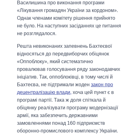
Василишина про виконання програми
«Лікування громадян України за кордоном».
Однак членами комітету рішення прийнято
не було. На наступних засіданнях це питання
не розглядалося.
Решта невиконаних запевнень Бахтеєвої
відносяться до передвиборчих обіцянок
«Оппоблоку», який систематично
провалював голосування ряду законодавчих
ініціатив. Так, оппоблоківці, в тому числі й
Бахтеєва, не підтримали жоден
закон про
децентралізацію влади,
хоча цей пункт є в
програмі партії. Така ж доля спіткала й
обіцянку реалізувати програму модернізації
армії, яка забезпечить державними
замовленнями понад 160 підприємств
оборонно-промислового комплексу України.