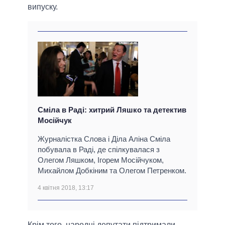
випуску.
Сміла в Раді: хитрий Ляшко та детектив
Мосійчук
Журналістка Слова і Діла Аліна Сміла
побувала в Раді, де спілкувалася з
Олегом Ляшком, Ігорем Мосійчуком,
Михайлом Добкіним та Олегом Петренком.
4 квітня 2018, 13:17
Крім того, народні депутати підтримали