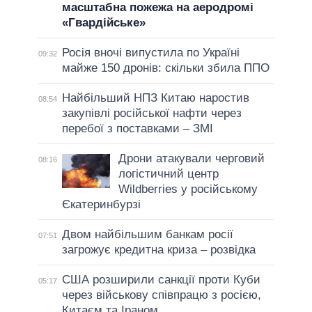
масштабна пожежа на аеродромі
«Гвардійське»
Росія вночі випустила по Україні
09:32
майже 150 дронів: скільки збила ППО
Найбільший НПЗ Китаю наростив
08:54
закупівлі російської нафти через
перебої з поставками – ЗМІ
Дрони атакували черговий
08:16
логістичний центр
Wildberries у російському
Єкатеринбурзі
Двом найбільшим банкам росії
07:51
загрожує кредитна криза – розвідка
США розширили санкції проти Куби
05:17
через військову співпрацю з росією,
Китаєм та Іраном