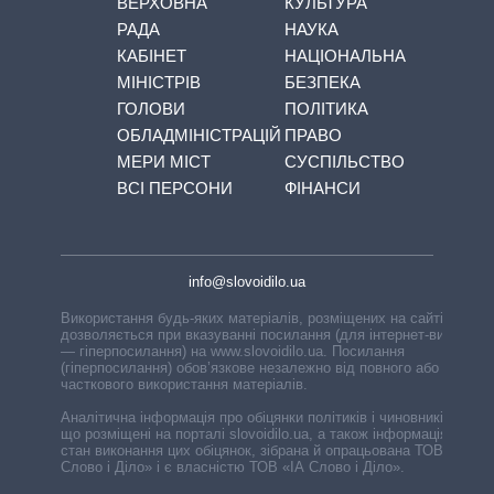
ВЕРХОВНА
КУЛЬТУРА
РАДА
НАУКА
КАБІНЕТ
НАЦІОНАЛЬНА
МІНІСТРІВ
БЕЗПЕКА
ГОЛОВИ
ПОЛІТИКА
ОБЛАДМІНІСТРАЦІЙ
ПРАВО
МЕРИ МІСТ
СУСПІЛЬСТВО
ВСІ ПЕРСОНИ
ФІНАНСИ
info@slovoidilo.ua
Використання будь-яких матеріалів, розміщених на сайті,
дозволяється при вказуванні посилання (для інтернет-видань
— гіперпосилання) на www.slovoidilo.ua. Посилання
(гіперпосилання) обов’язкове незалежно від повного або
часткового використання матеріалів.
Аналітична інформація про обіцянки політиків і чиновників,
що розміщені на порталі slovoidilo.ua, а також інформація про
стан виконання цих обіцянок, зібрана й опрацьована ТОВ «ІА
Слово і Діло» і є власністю ТОВ «ІА Слово і Діло».