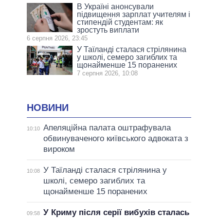
В Україні анонсували
підвищення зарплат учителям і
стипендій студентам: як
зростуть виплати
6 серпня 2026, 23:45
У Таїланді сталася стрілянина
у школі, семеро загиблих та
щонайменше 15 поранених
7 серпня 2026, 10:08
НОВИНИ
Апеляційна палата оштрафувала
10:10
обвинуваченого київського адвоката з
вироком
У Таїланді сталася стрілянина у
10:08
школі, семеро загиблих та
щонайменше 15 поранених
У Криму після серії вибухів сталась
09:58