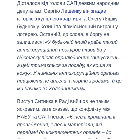
Дісталося від голови САП деяким народним
депутатам. Сергію
Лещенку він згадав
історію з купівлею квартири
, а Олегу Ляшку –
будинок у Козині та півмільйонний виграш у
лотерею. Останній, до слова, в боргу не
залишився:
«У будь-якій іншій країні такий
антикорупційний прокурор пішов би у
відставку після оприлюднених звинувачень,
а цей тримається за посаду, як воша за
кожух. У нинішніх антикорупційних органах
працюють не ангели, а чорти з рогами, й це
ми бачимо за Холодницьким»
.
Виступ Ситника в Раді вийшов не таким
яскравим, зате сказав, що конфлікту між
НАБУ та САП немає.
«Є певні кримінальні
провадження, є певні матеріали, які
передані до компетентних органів – до