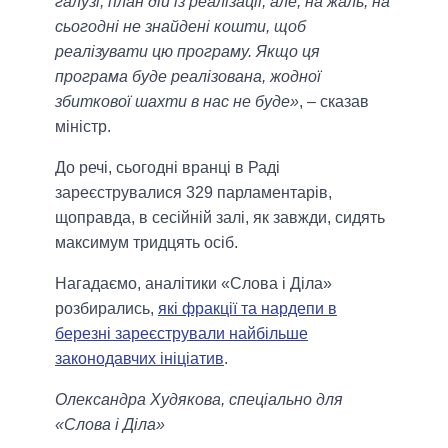
галузі, план дій із реалізації, але, на жаль, на
сьогодні не знайдені кошти, щоб
реалізувати цю програму. Якщо ця
програма буде реалізована, жодної
збиткової шахти в нас не буде»
, – сказав
міністр.
До речі, сьогодні вранці в Раді
зареєструвалися 329 парламентарів,
щоправда, в сесійній залі, як завжди, сидять
максимум тридцять осіб.
Нагадаємо, аналітики «Слова і Діла»
розбирались,
які фракції та нардепи в
березні зареєстрували найбільше
законодавчих ініціатив
.
Олександра Худякова, спеціально для
«Слова і Діла»