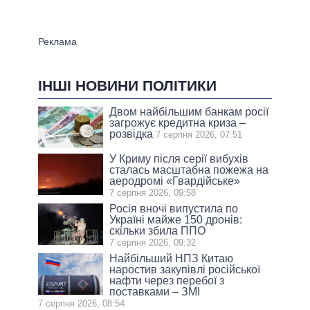
ІНШІ НОВИНИ ПОЛІТИКИ
Двом найбільшим банкам росії
загрожує кредитна криза –
розвідка
7 серпня 2026, 07:51
У Криму після серії вибухів
сталась масштабна пожежа на
аеродромі «Гвардійське»
7 серпня 2026, 09:58
Росія вночі випустила по
Україні майже 150 дронів:
скільки збила ППО
7 серпня 2026, 09:32
Найбільший НПЗ Китаю
наростив закупівлі російської
нафти через перебої з
поставками – ЗМІ
7 серпня 2026, 08:54