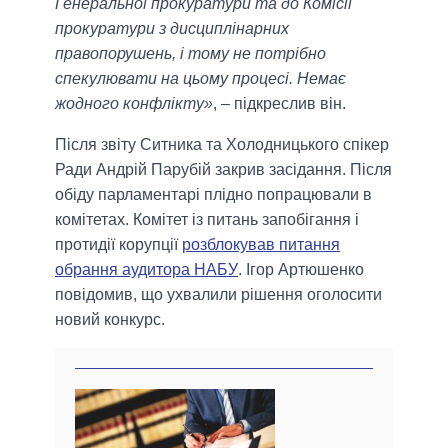
Генеральної прокуратури та до Комісії
прокуратури з дисциплінарних
правопорушень, і тому не потрібно
спекулювати на цьому процесі. Немає
жодного конфлікту»
, – підкреслив він.
Після звіту Ситника та Холодницького спікер
Ради Андрій Парубій закрив засідання. Після
обіду парламентарі плідно попрацювали в
комітетах. Комітет із питань запобігання і
протидії корупції
розблокував питання
обрання аудитора НАБУ
. Ігор Артюшенко
повідомив, що ухвалили рішення оголосити
новий конкурс.