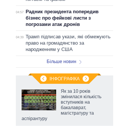
Радник президента попередив
04:57
бізнес про фейкові листи з
погрозами атак дронів
Трамп підписав укази, які обмежують
04:39
право на громадянство за
народженням у США
Більше новин
ІНФОГРАФІКА
и на
Як за 10 років
змінилася кількість
а
вступників на
бакалаврат,
магістратуру та
аспірантуру