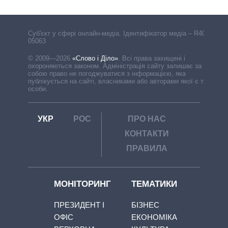
Cуб'єкт у сфері онлайн-медіа. Ідентифікатор медіа – R40-
05063
© 2009—2026
«Слово і Діло»
.
Всі права захищені і
охороняються законом. Адміністрація сайту залишає за
собою право не погоджуватися з інформацією, яка
публікується на сайті, власниками або авторами якої є треті
особи.
УКР
РОС
ПРО НАС
КОНТАКТИ
ПРАВИЛА
МОНІТОРИНГ
ТЕМАТИКИ
ПРЕЗИДЕНТ І
БІЗНЕС
ОФІС
ЕКОНОМІКА